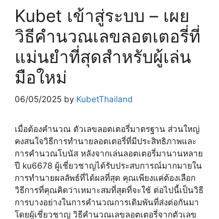
Kubet เข้าสู่ระบบ – เผย
วิธีคำนวณเลขลอตเตอรี่ที่
แม่นยำที่สุดสำหรับผู้เล่น
มือใหม่
06/05/2025
by
KubetThailand
เมื่อต้องคำนวณ ตัวเลขลอตเตอรี่มาตรฐาน ส่วนใหญ่
คงสนใจวิธีการทำนายลอตเตอรี่ที่มีประสิทธิภาพและ
การคำนวณโบนัส หลังจากเล่นลอตเตอรี่มานานหลาย
ปี ku6678 ผู้เชี่ยวชาญได้รับประสบการณ์มากมายใน
การทำนายผลลัพธ์ที่ได้ผลที่สุด คุณเพียงแค่ต้องเลือก
วิธีการที่คุณคิดว่าเหมาะสมที่สุดที่จะใช้ ต่อไปนี้เป็นวิธี
การบางอย่างในการคำนวณการเดิมพันที่ส่งต่อกันมา
โดยผู้เชี่ยวชาญ วิธีคำนวณเลขลอตเตอรี่จากตัวเลข