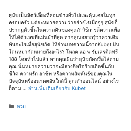
สุนัขเป็นสัตว์เลี้ยงที่ค่อนข้างทั่วไปและคุ้นเคยในทุก
ครอบครัว แต่จะหมายความว่าอย่างไรเมื่อจู่ๆ สุนัขก็
ปรากฏตัวขึ้นในความฝันของคุณ? วิธีการตีความเพื่อ
ให้ได้ตัวเลขที่แม่นยำที่สุด หากคุณอยากรู้ว่าควรเดิม
พันอะไรเมื่อสุนัขกัด ให้อ่านบทความนี้จากKubet ฝัน
โดนหมากัดหมายถึงอะไร? โหลด แอ พ รับเครดิตฟรี
188 โดยทั่วไปแล้ว หากคุณฝันว่าสุนัขกัดหรือไล่ตาม
คุณ นั่นหมายความว่าจะมีลางดีหรือร้ายเกิดขึ้นกับ
ชีวิต ความรัก อาชีพ หรือความสัมพันธ์ของคุณใน
ปัจจุบันหรืออนาคตอันใกล้นี้ ลูกเต๋าออนไลน์ อย่างไร
ก็ตาม …
อ่านเพิ่มเติมเกี่ยวกับ Kubet
Categories
หวย