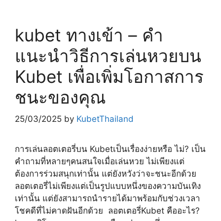
kubet ทางเข้า – คำ
แนะนำวิธีการเล่นหวยบน
Kubet เพื่อเพิ่มโอกาสการ
ชนะของคุณ
25/03/2025
by
KubetThailand
การเล่นลอตเตอรี่บน Kubetเป็นเรื่องง่ายหรือ ไม่? เป็น
คำถามที่หลายๆคนสนใจเมื่อเล่นหวย ไม่เพียงแต่
ต้องการร่วมสนุกเท่านั้น แต่ยังหวังว่าจะชนะอีกด้วย
ลอตเตอรี่ไม่เพียงแต่เป็นรูปแบบหนึ่งของความบันเทิง
เท่านั้น แต่ยังสามารถนำรายได้มาพร้อมกับช่วงเวลา
โชคดีที่ไม่คาดฝันอีกด้วย ลอตเตอรี่Kubet คืออะไร?