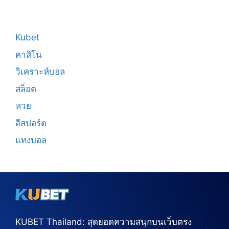
Kubet
คาสิโน
วิเคราะห์บอล
สล็อต
หวย
อีสปอร์ต
แทงบอล
KUBET Thailand: สุดยอดความสนุกบนเว็บตรง