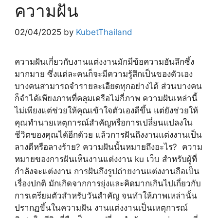
ความฝัน
02/04/2025
by
KubetThailand
ความฝันเกี่ยวกับงานแต่งงานมักมีข้อความอันลึกซึ้ง
มากมาย ซึ่งแต่ละคนก็จะมีความรู้สึกเป็นของตัวเอง
บางคนสามารถจำรายละเอียดทุกอย่างได้ ส่วนบางคน
ก็จำได้เพียงภาพที่คลุมเครือไม่กี่ภาพ ความฝันเหล่านี้
ไม่เพียงแต่ช่วยให้คุณเข้าใจตัวเองดีขึ้น แต่ยังช่วยให้
คุณทำนายเหตุการณ์สำคัญหรือการเปลี่ยนแปลงใน
ชีวิตของคุณได้อีกด้วย แล้วการฝันถึงงานแต่งงานเป็น
ลางดีหรือลางร้าย? ความฝันนั้นหมายถึงอะไร? ความ
หมายของการฝันเห็นงานแต่งงาน ku เว็บ สำหรับผู้ที่
กำลังจะแต่งงาน การฝันถึงรูปถ่ายงานแต่งงานถือเป็น
เรื่องปกติ มักเกิดจากการยุ่งและคิดมากเกินไปเกี่ยวกับ
การเตรียมตัวสำหรับวันสำคัญ จนทำให้ภาพเหล่านั้น
ปรากฏขึ้นในความฝัน งานแต่งงานเป็นเหตุการณ์