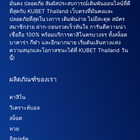
มั่นคง ปลอดภัย สัมผัสประสบการณ์เดิมพันออนไลน์ที่ดี
ที่สุดกับ KUBET Thailand เว็บตรงที่มั่นคงและ
ปลอดภัยที่สุดในวงการ เดิมพันง่าย ไม่มีสะดุด สมัคร
สมาชิกง่าย ฝาก-ถอนรวดเร็วทันใจ การันตีความน่า
เชื่อถือ 100% พร้อมบริการคาสิโนครบวงจร ทั้งสล็อต
บาคาร่า กีฬา และอีกมากมาย เริ่มต้นเส้นทางแห่ง
ความสนุกและโอกาสชนะได้ที่ KUBET Thailand วัน
นี้!
ผลิตภัณฑ์ของเรา
คาสิโน
วิเคราะห์บอล
สล็อต
หวย
อีสปอร์ต