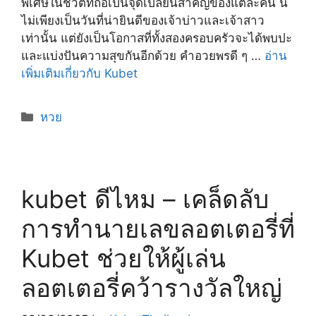
พิเศษในชีวิตที่ถือเป็นจุดเปลี่ยนสำคัญของแต่ละคน นี่
ไม่เพียงเป็นวันที่น่ายินดีของเจ้าบ่าวและเจ้าสาว
เท่านั้น แต่ยังเป็นโอกาสที่ทั้งสองครอบครัวจะได้พบปะ
และแบ่งปันความสุขกันอีกด้วย คำอวยพรดี ๆ …
อ่าน
เพิ่มเติมเกี่ยวกับ Kubet
Categories
หวย
kubet ดีไหม – เคล็ดลับ
การทำนายเลขลอตเตอรี่ที่
Kubet ช่วยให้ผู้เล่น
ลอตเตอรี่คว้ารางวัลใหญ่