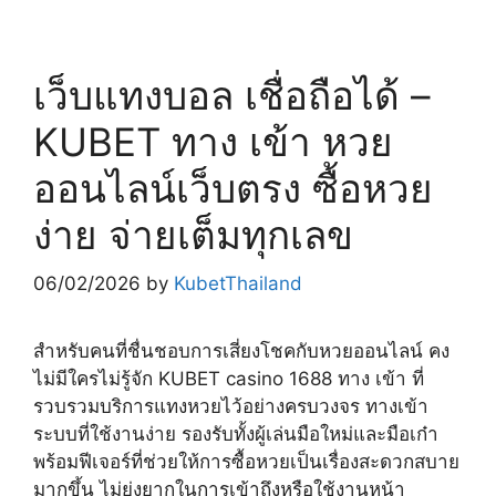
เว็บแทงบอล เชื่อถือได้ –
KUBET ทาง เข้า หวย
ออนไลน์เว็บตรง ซื้อหวย
ง่าย จ่ายเต็มทุกเลข
06/02/2026
by
KubetThailand
สำหรับคนที่ชื่นชอบการเสี่ยงโชคกับหวยออนไลน์ คง
ไม่มีใครไม่รู้จัก KUBET casino 1688 ทาง เข้า ที่
รวบรวมบริการแทงหวยไว้อย่างครบวงจร ทางเข้า
ระบบที่ใช้งานง่าย รองรับทั้งผู้เล่นมือใหม่และมือเก๋า
พร้อมฟีเจอร์ที่ช่วยให้การซื้อหวยเป็นเรื่องสะดวกสบาย
มากขึ้น ไม่ยุ่งยากในการเข้าถึงหรือใช้งานหน้า