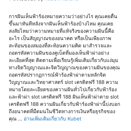
การฝันเห็นฟ้าร้องหมายความว่าอย่างไร คุณเคยตื่น
ขึ้นมาทันทีหลังจากฝันเห็นฟ้าร้องบ้างไหม คุณเคย
สงสัยไหมว่าความหมายที่แท้จริงของความฝันนี้คือ
อะไร เป็นสัญญาณของอนาคต หรือเป็นเพียงภาพ
สะท้อนของสมองที่สะท้อนความคิด มาสำรวจและ
ถอดรหัสความฝันของคูเบ็ตที่มองเห็นฟ้าผ่าอย่าง
ละเอียดที่สุด ติดตามเพื่อเรียนรู้เพิ่มเติมเกี่ยวกับแง่มุม
ทางจิตวิญญาณและจิตวิญญาณของความฝันของคุณ
ถอดรหัสปรากฏการณ์ฟ้าร้องฟ้าผ่าตามหลักจิต
วิญญาณและวิทยาศาสตร์ slot เครดิตฟรี 188 ความ
หมายโดยละเอียดของความฝันทั่วไปเกี่ยวกับฟ้าร้อง
และฟ้าผ่า slot เครดิตฟรี 188 ฝันเห็นฟ้าผ่าตาย slot
เครดิตฟรี 188 ความฝันเกี่ยวกับฟ้าร้องฟ้าผ่านี้บ่งบอก
ถึงอนาคตที่มืดมนในชีวิตทางการเงินหรือธุรกิจของ
คุณ …
อ่านเพิ่มเติมเกี่ยวกับ Kubet