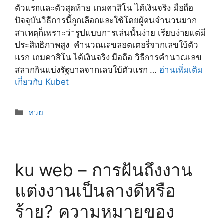
ตัวแรกและตัวสุดท้าย เกมคาสิโน ได้เงินจริง มือถือ
ปัจจุบันวิธีการนี้ถูกเลือกและใช้โดยผู้คนจำนวนมาก
สาเหตุก็เพราะว่ารูปแบบการเล่นนั้นง่าย เรียบง่ายแต่มี
ประสิทธิภาพสูง คำนวณเลขลอตเตอรี่จากเลขใบ้ตัว
แรก เกมคาสิโน ได้เงินจริง มือถือ วิธีการคำนวณเลข
สลากกินแบ่งรัฐบาลจากเลขใบ้ตัวแรก …
อ่านเพิ่มเติม
เกี่ยวกับ Kubet
Categories
หวย
ku web – การฝันถึงงาน
แต่งงานเป็นลางดีหรือ
ร้าย? ความหมายของ