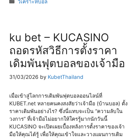
Categories
วิเคราะห์บอล
ku bet – KUCASINO
ถอดรหัสวิธีการตั้งราคา
เดิมพันฟุตบอลของเจ้ามือ
31/03/2026
by
KubetThailand
เมื่อเข้าสู่โลกการเดิมพันฟุตบอลออนไลน์ที่
KUBET.net หลายคนคงสงสัยว่าเจ้ามือ (บ้านบอล) ตั้ง
ราคาเดิมพันอย่างไร? ซึ่งนี่แทบจะเป็น “ความลับใน
วงการ” ที่เจ้ามือไม่อยากให้ใครรู้มากนักวันนี้
KUCASINO จะเปิดเผยเบื้องหลังการตั้งราคาของเจ้า
มือให้คุณได้รู้ เพื่อให้คุณเข้าใจและวางแผนการเดิม