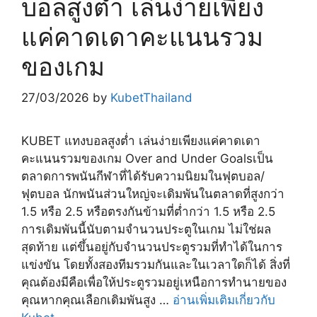
บอลสูงต่ำ เล่นง่ายเพียง
แค่คาดเดาคะแนนรวม
ของเกม
27/03/2026
by
KubetThailand
KUBET แทงบอลสูงต่ำ เล่นง่ายเพียงแค่คาดเดา
คะแนนรวมของเกม Over and Under Goalsเป็น
ตลาดการพนันกีฬาที่ได้รับความนิยมในฟุตบอล/
ฟุตบอล นักพนันส่วนใหญ่จะเดิมพันในตลาดที่สูงกว่า
1.5 หรือ 2.5 หรือตรงกันข้ามที่ต่ำกว่า 1.5 หรือ 2.5
การเดิมพันนี้นับตามจำนวนประตูในเกม ไม่ใช่ผล
สุดท้าย แต่ขึ้นอยู่กับจำนวนประตูรวมที่ทำได้ในการ
แข่งขัน โดยทั้งสองทีมรวมกันและในเวลาใดก็ได้ สิ่งที่
คุณต้องมีคือเพื่อให้ประตูรวมอยู่เหนือการทำนายของ
คุณหากคุณเลือกเดิมพันสูง …
อ่านเพิ่มเติมเกี่ยวกับ