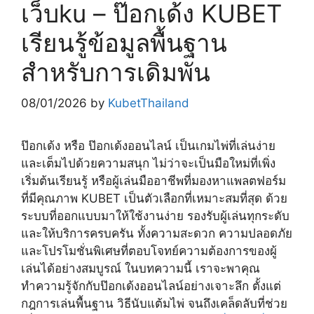
เว็บku – ป๊อกเด้ง KUBET
เรียนรู้ข้อมูลพื้นฐาน
สำหรับการเดิมพัน
08/01/2026
by
KubetThailand
ป๊อกเด้ง หรือ ป๊อกเด้งออนไลน์ เป็นเกมไพ่ที่เล่นง่าย
และเต็มไปด้วยความสนุก ไม่ว่าจะเป็นมือใหม่ที่เพิ่ง
เริ่มต้นเรียนรู้ หรือผู้เล่นมืออาชีพที่มองหาแพลตฟอร์ม
ที่มีคุณภาพ KUBET เป็นตัวเลือกที่เหมาะสมที่สุด ด้วย
ระบบที่ออกแบบมาให้ใช้งานง่าย รองรับผู้เล่นทุกระดับ
และให้บริการครบครัน ทั้งความสะดวก ความปลอดภัย
และโปรโมชั่นพิเศษที่ตอบโจทย์ความต้องการของผู้
เล่นได้อย่างสมบูรณ์ ในบทความนี้ เราจะพาคุณ
ทำความรู้จักกับป๊อกเด้งออนไลน์อย่างเจาะลึก ตั้งแต่
กฎการเล่นพื้นฐาน วิธีนับแต้มไพ่ จนถึงเคล็ดลับที่ช่วย