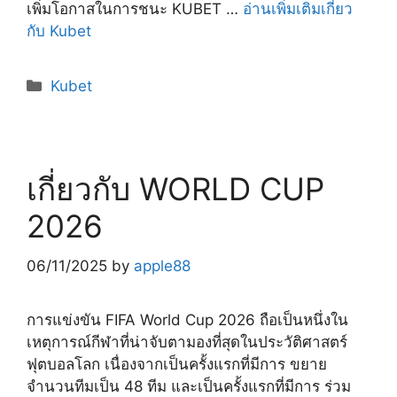
เพิ่มโอกาสในการชนะ KUBET …
อ่านเพิ่มเติมเกี่ยว
กับ Kubet
Categories
Kubet
เกี่ยวกับ WORLD CUP
2026
06/11/2025
by
apple88
การแข่งขัน FIFA World Cup 2026 ถือเป็นหนึ่งใน
เหตุการณ์กีฬาที่น่าจับตามองที่สุดในประวัติศาสตร์
ฟุตบอลโลก เนื่องจากเป็นครั้งแรกที่มีการ ขยาย
จำนวนทีมเป็น 48 ทีม และเป็นครั้งแรกที่มีการ ร่วม