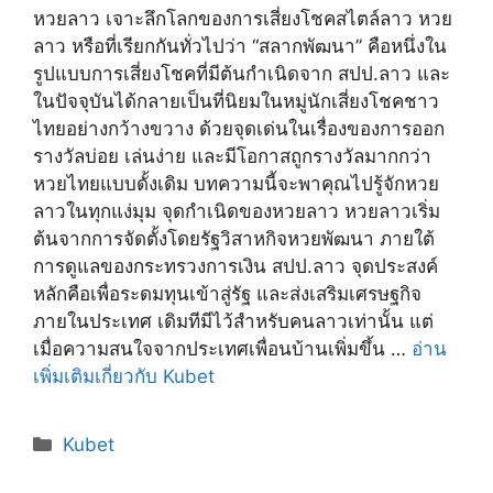
หวยลาว เจาะลึกโลกของการเสี่ยงโชคสไตล์ลาว หวย
ลาว หรือที่เรียกกันทั่วไปว่า “สลากพัฒนา” คือหนึ่งใน
รูปแบบการเสี่ยงโชคที่มีต้นกำเนิดจาก สปป.ลาว และ
ในปัจจุบันได้กลายเป็นที่นิยมในหมู่นักเสี่ยงโชคชาว
ไทยอย่างกว้างขวาง ด้วยจุดเด่นในเรื่องของการออก
รางวัลบ่อย เล่นง่าย และมีโอกาสถูกรางวัลมากกว่า
หวยไทยแบบดั้งเดิม บทความนี้จะพาคุณไปรู้จักหวย
ลาวในทุกแง่มุม จุดกำเนิดของหวยลาว หวยลาวเริ่ม
ต้นจากการจัดตั้งโดยรัฐวิสาหกิจหวยพัฒนา ภายใต้
การดูแลของกระทรวงการเงิน สปป.ลาว จุดประสงค์
หลักคือเพื่อระดมทุนเข้าสู่รัฐ และส่งเสริมเศรษฐกิจ
ภายในประเทศ เดิมทีมีไว้สำหรับคนลาวเท่านั้น แต่
เมื่อความสนใจจากประเทศเพื่อนบ้านเพิ่มขึ้น …
อ่าน
เพิ่มเติมเกี่ยวกับ Kubet
Categories
Kubet