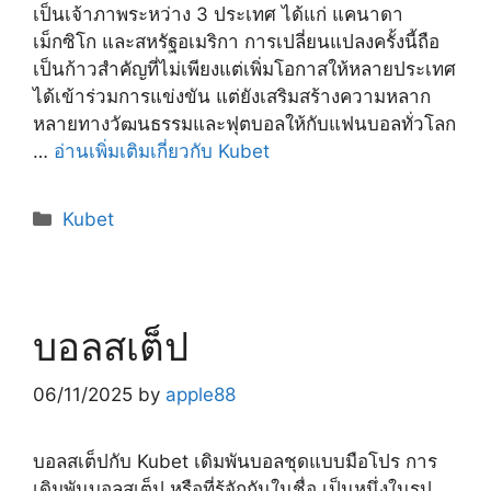
เป็นเจ้าภาพระหว่าง 3 ประเทศ ได้แก่ แคนาดา
เม็กซิโก และสหรัฐอเมริกา การเปลี่ยนแปลงครั้งนี้ถือ
เป็นก้าวสำคัญที่ไม่เพียงแต่เพิ่มโอกาสให้หลายประเทศ
ได้เข้าร่วมการแข่งขัน แต่ยังเสริมสร้างความหลาก
หลายทางวัฒนธรรมและฟุตบอลให้กับแฟนบอลทั่วโลก
…
อ่านเพิ่มเติมเกี่ยวกับ Kubet
Categories
Kubet
บอลสเต็ป
06/11/2025
by
apple88
บอลสเต็ปกับ Kubet เดิมพันบอลชุดแบบมือโปร การ
เดิมพันบอลสเต็ป หรือที่รู้จักกันในชื่อ เป็นหนึ่งในรูป