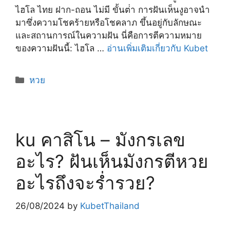
ไฮโล ไทย ฝาก-ถอน ไม่มี ขั้นต่ํา การฝันเห็นงูอาจนำ
มาซึ่งความโชคร้ายหรือโชคลาภ ขึ้นอยู่กับลักษณะ
และสถานการณ์ในความฝัน นี่คือการตีความหมาย
ของความฝันนี้: ไฮโล …
อ่านเพิ่มเติมเกี่ยวกับ Kubet
Categories
หวย
ku คาสิโน – มังกรเลข
อะไร? ฝันเห็นมังกรตีหวย
อะไรถึงจะร่ำรวย?
26/08/2024
by
KubetThailand