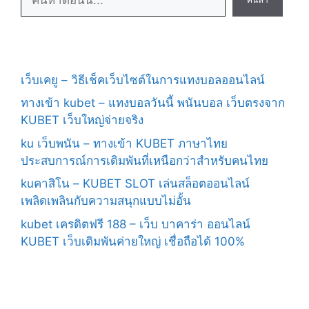
เว็บเคยู – วิธีเช็คเว็บไซต์ในการแทงบอลออนไลน์
ทางเข้า kubet – แทงบอลวันนี้ พนันบอล เว็บตรงจาก
KUBET เว็บใหญ่จ่ายจริง
ku เว็บพนัน – ทางเข้า KUBET ภาษาไทย
ประสบการณ์การเดิมพันที่เหนือกว่าสำหรับคนไทย
kuคาสิโน – KUBET SLOT เล่นสล็อตออนไลน์
เพลิดเพลินกับความสนุกแบบไม่อั้น
kubet เครดิตฟรี 188 – เว็บ บาคาร่า ออนไลน์
KUBET เว็บเดิมพันค่ายใหญ่ เชื่อถือได้ 100%