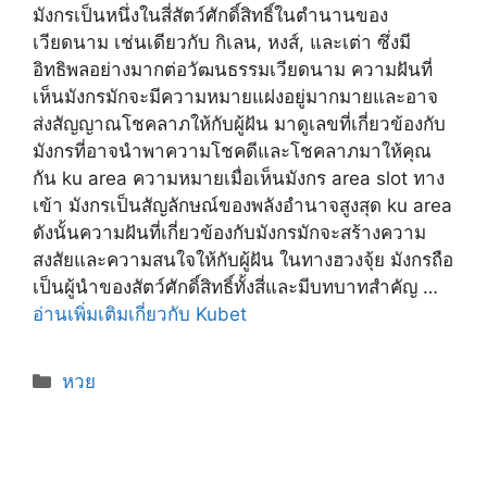
มังกรเป็นหนึ่งในสี่สัตว์ศักดิ์สิทธิ์ในตำนานของ
เวียดนาม เช่นเดียวกับ กิเลน, หงส์, และเต่า ซึ่งมี
อิทธิพลอย่างมากต่อวัฒนธรรมเวียดนาม ความฝันที่
เห็นมังกรมักจะมีความหมายแฝงอยู่มากมายและอาจ
ส่งสัญญาณโชคลาภให้กับผู้ฝัน มาดูเลขที่เกี่ยวข้องกับ
มังกรที่อาจนำพาความโชคดีและโชคลาภมาให้คุณ
กัน ku area ความหมายเมื่อเห็นมังกร area slot ทาง
เข้า มังกรเป็นสัญลักษณ์ของพลังอำนาจสูงสุด ku area
ดังนั้นความฝันที่เกี่ยวข้องกับมังกรมักจะสร้างความ
สงสัยและความสนใจให้กับผู้ฝัน ในทางฮวงจุ้ย มังกรถือ
เป็นผู้นำของสัตว์ศักดิ์สิทธิ์ทั้งสี่และมีบทบาทสำคัญ …
อ่านเพิ่มเติมเกี่ยวกับ Kubet
Categories
หวย