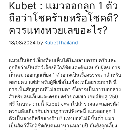
Kubet : แมวออกลูก 1 ตัว
ถือว่าโชคร้ายหรือโชคดี?
ควรแทงหวยเลขอะไร?
18/08/2024
by
KubetThailand
แมวเป็นสัตว์เลี้ยงที่พบเห็นได้ในหลายครอบครัวและ
ถูกถือว่าเป็นสัตว์เลี้ยงที่ใกล้ชิดและคุ้นเคยกับผู้คน การ
เห็นแมวออกลูกเพียง 1 ตัวอาจเป็นเรื่องธรรมดาสำหรับ
หลายคน แต่สำหรับผู้ที่เชื่อในเรื่องเหนือธรรมชาติ นี่
อาจเป็นสัญญาณที่ไม่ธรรมดา ซึ่งอาจเป็นการบอกลาง
สำหรับคนเลี้ยงและครอบครัวของเขา เกมส์จับคู่ 250
ฟรี ในบทความนี้ Kubet จะพาไปสำรวจและถอดรหัส
ความลับเกี่ยวกับปรากฏการณ์พิเศษนี้ แมวออกลูก 1
ตัวเป็นลางดีหรือลางร้าย? แทงบอลไม่มีขั้นต่ํา แมว
เป็นสัตว์ที่ใกล้ชิดกับคนมานานหลายปี มันยังถูกเลี้ยง