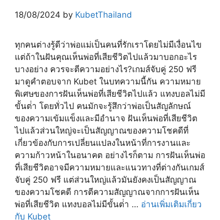
18/08/2024
by
KubetThailand
ทุกคนต่างรู้ดีว่าพ่อแม่เป็นคนที่รักเราโดยไม่มีเงื่อนไข
แต่ถ้าในฝันคุณเห็นพ่อที่เสียชีวิตไปแล้วมาบอกอะไร
บางอย่าง ควรจะตีความอย่างไร?เกมส์จับคู่ 250 ฟรี
มาดูคำตอบจาก Kubet ในบทความนี้กัน ความหมาย
พิเศษของการฝันเห็นพ่อที่เสียชีวิตไปแล้ว แทงบอลไม่มี
ขั้นต่ํา โดยทั่วไป คนมักจะรู้สึกว่าพ่อเป็นสัญลักษณ์
ของความเข้มแข็งและมีอำนาจ ฝันเห็นพ่อที่เสียชีวิต
ไปแล้วส่วนใหญ่จะเป็นสัญญาณของความโชคดีที่
เกี่ยวข้องกับการเปลี่ยนแปลงในหน้าที่การงานและ
ความก้าวหน้าในอนาคต อย่างไรก็ตาม การฝันเห็นพ่อ
ที่เสียชีวิตอาจมีความหมายและแนวทางที่ต่างกันเกมส์
จับคู่ 250 ฟรี แต่ส่วนใหญ่แล้วมันยังคงเป็นสัญญาณ
ของความโชคดี การตีความสัญญาณจากการฝันเห็น
พ่อที่เสียชีวิต แทงบอลไม่มีขั้นต่ํา …
อ่านเพิ่มเติมเกี่ยว
กับ Kubet