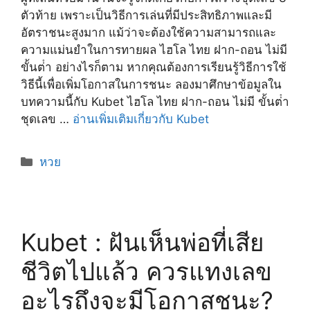
ตัวท้าย เพราะเป็นวิธีการเล่นที่มีประสิทธิภาพและมี
อัตราชนะสูงมาก แม้ว่าจะต้องใช้ความสามารถและ
ความแม่นยำในการทายผล ไฮโล ไทย ฝาก-ถอน ไม่มี
ขั้นต่ํา อย่างไรก็ตาม หากคุณต้องการเรียนรู้วิธีการใช้
วิธีนี้เพื่อเพิ่มโอกาสในการชนะ ลองมาศึกษาข้อมูลใน
บทความนี้กับ Kubet ไฮโล ไทย ฝาก-ถอน ไม่มี ขั้นต่ํา
ชุดเลข …
อ่านเพิ่มเติมเกี่ยวกับ Kubet
Categories
หวย
Kubet : ฝันเห็นพ่อที่เสีย
ชีวิตไปแล้ว ควรแทงเลข
อะไรถึงจะมีโอกาสชนะ?