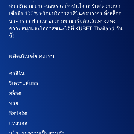
สมาชิกง่าย ฝาก-ถอนรวดเร็วทันใจ การันตีความน่า
เชื่อถือ 100% พร้อมบริการคาสิโนครบวงจร ทั้งสล็อต
บาคาร่า กีฬา และอีกมากมาย เริ่มต้นเส้นทางแห่ง
ความสนุกและโอกาสชนะได้ที่ KUBET Thailand วัน
นี้!
ผลิตภัณฑ์ของเรา
คาสิโน
วิเคราะห์บอล
สล็อต
หวย
อีสปอร์ต
แทงบอล
นโยบายความเป็นส่วนตัว