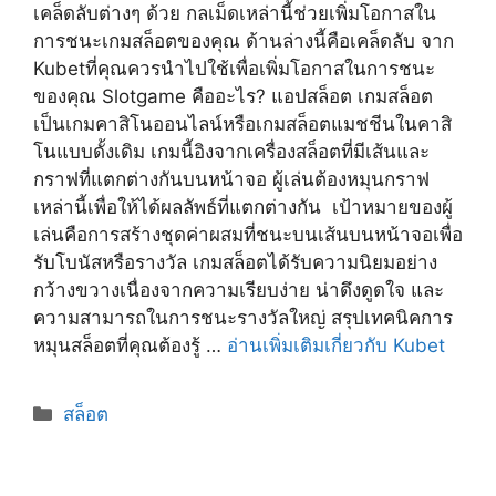
เคล็ดลับต่างๆ ด้วย กลเม็ดเหล่านี้ช่วยเพิ่มโอกาสใน
การชนะเกมสล็อตของคุณ ด้านล่างนี้คือเคล็ดลับ จาก
Kubetที่คุณควรนำไปใช้เพื่อเพิ่มโอกาสในการชนะ
ของคุณ Slotgame คืออะไร? แอปสล็อต เกมสล็อต
เป็นเกมคาสิโนออนไลน์หรือเกมสล็อตแมชชีนในคาสิ
โนแบบดั้งเดิม เกมนี้อิงจากเครื่องสล็อตที่มีเส้นและ
กราฟที่แตกต่างกันบนหน้าจอ ผู้เล่นต้องหมุนกราฟ
เหล่านี้เพื่อให้ได้ผลลัพธ์ที่แตกต่างกัน เป้าหมายของผู้
เล่นคือการสร้างชุดค่าผสมที่ชนะบนเส้นบนหน้าจอเพื่อ
รับโบนัสหรือรางวัล เกมสล็อตได้รับความนิยมอย่าง
กว้างขวางเนื่องจากความเรียบง่าย น่าดึงดูดใจ และ
ความสามารถในการชนะรางวัลใหญ่ สรุปเทคนิคการ
หมุนสล็อตที่คุณต้องรู้ …
อ่านเพิ่มเติมเกี่ยวกับ Kubet
Categories
สล็อต