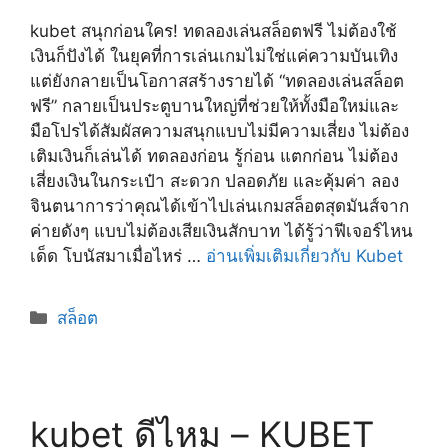
kubet สนุกก่อนใคร! ทดลองเล่นสล็อตฟรี ไม่ต้องใช้
เงินก็ปังได้ ในยุคที่การเล่นเกมไม่ใช่แค่ความบันเทิง
แต่ยังกลายเป็นโอกาสสร้างรายได้ “ทดลองเล่นสล็อต
ฟรี” กลายเป็นประตูบานใหญ่ที่ช่วยให้ทั้งมือใหม่และ
มือโปรได้สัมผัสความสนุกแบบไม่มีความเสี่ยง ไม่ต้อง
เติมเงินก็เล่นได้ ทดลองก่อน รู้ก่อน แตกก่อน ไม่ต้อง
เสี่ยงเงินในกระเป๋า สะดวก ปลอดภัย และคุ้มค่า ลอง
จินตนาการว่าคุณได้เข้าไปเล่นเกมสล็อตสุดมันส์จาก
ค่ายดังๆ แบบไม่ต้องเสียเงินสักบาท ได้รู้ว่าฟีเจอร์ไหน
เด็ด โบนัสมาเมื่อไหร่ …
อ่านเพิ่มเติมเกี่ยวกับ Kubet
Categories
สล็อต
kubet ดีไหม – KUBET