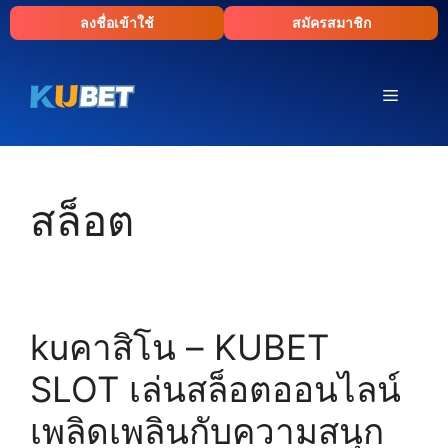
Skip
ลงชื่อเข้าใช้
สมัครสมาชิก
to
content
Menu
สล็อต
kuคาสิโน – KUBET
SLOT เล่นสล็อตออนไลน์
เพลิดเพลินกับความสนุก