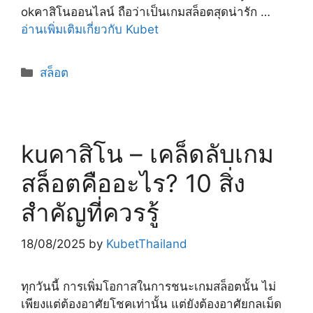
okคาสิโนออนไลน์ ถือว่าเป็นเกมสล็อตสุดน่ารัก …
อ่านเพิ่มเติมเกี่ยวกับ Kubet
Categories
สล็อต
kuคาสิโน – เคล็ดลับเกม
สล็อตคืออะไร? 10 สิ่ง
สำคัญที่ควรรู้
18/08/2025
by
KubetThailand
ทุกวันนี้ การเพิ่มโอกาสในการชนะเกมสล็อตนั้น ไม่
เพียงแต่ต้องอาศัยโชคเท่านั้น แต่ยังต้องอาศัยกลเม็ด