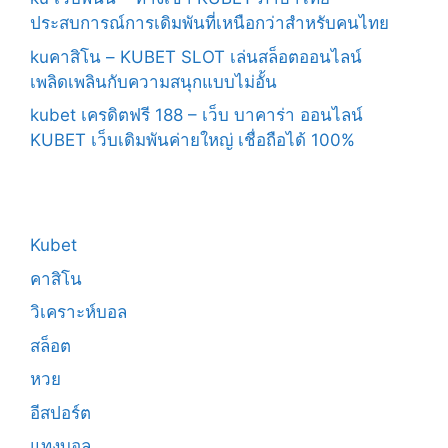
ประสบการณ์การเดิมพันที่เหนือกว่าสำหรับคนไทย
kuคาสิโน – KUBET SLOT เล่นสล็อตออนไลน์
เพลิดเพลินกับความสนุกแบบไม่อั้น
kubet เครดิตฟรี 188 – เว็บ บาคาร่า ออนไลน์
KUBET เว็บเดิมพันค่ายใหญ่ เชื่อถือได้ 100%
Kubet
คาสิโน
วิเคราะห์บอล
สล็อต
หวย
อีสปอร์ต
แทงบอล