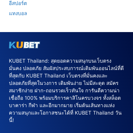
อีสปอร์ต
แทงบอล
KUBET Thailand: สุดยอดความสนุกบนเว็บตรง
มั่นคง ปลอดภัย สัมผัสประสบการณ์เดิมพันออนไลน์ที่ดี
ที่สุดกับ KUBET Thailand เว็บตรงที่มั่นคงและ
ปลอดภัยที่สุดในวงการ เดิมพันง่าย ไม่มีสะดุด สมัคร
สมาชิกง่าย ฝาก-ถอนรวดเร็วทันใจ การันตีความน่า
เชื่อถือ 100% พร้อมบริการคาสิโนครบวงจร ทั้งสล็อต
บาคาร่า กีฬา และอีกมากมาย เริ่มต้นเส้นทางแห่ง
ความสนุกและโอกาสชนะได้ที่ KUBET Thailand วัน
นี้!