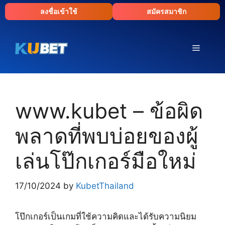
Skip
ลงชื่อเข้าใช้
สมัครสมาชิก
to
content
Menu
www.kubet – ข้อผิด
พลาดที่พบบ่อยของผู้
เล่นโป๊กเกอร์มือใหม่
17/10/2024
by
KubetThailand
โป๊กเกอร์เป็นเกมที่ใช้ความคิดและได้รับความนิยม