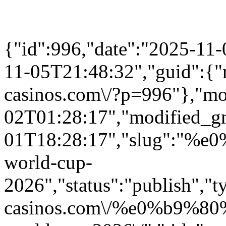
{"id":996,"date":"2025-11
11-05T21:48:32","guid":{"re
casinos.com\/?p=996"},"mo
02T01:28:17","modified_g
01T18:28:17","slug"
world-cup-
2026","status":"publish","ty
casinos.com\/%e0%b9