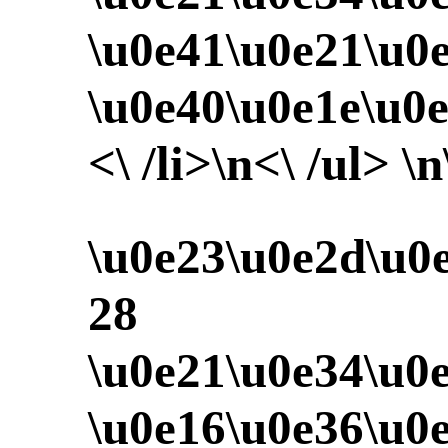
\u0e41\u0e21\u0
\u0e40\u0e1e\u0
<\ /li>\n<\ /ul> \
\u0e23\u0e2d\u0
28
\u0e21\u0e34\u0
\u0e16\u0e36\u0