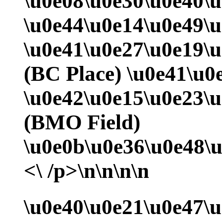
\u0e08\u0e30\u0e40\
\u0e44\u0e14\u0e49\
\u0e41\u0e27\u0e19\
(BC Place) \u0e41\u0
\u0e42\u0e15\u0e23\
(BMO Field)
\u0e0b\u0e36\u0e48\
<\ /p>\n\n\n\n
\u0e40\u0e21\u0e47\