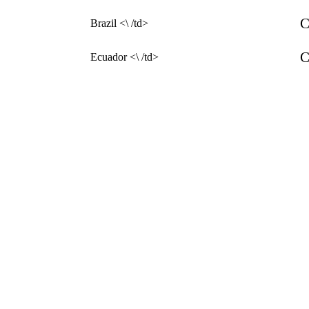
C
Brazil <\ /td>
C
Ecuador <\ /td>