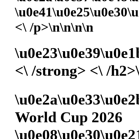
\u0e41\u0e25\u0e30\
<\ /p>\n\n\n\n
\u0e23\u0e39\u0e1
<\ /strong> <\ /h2>
\u0e2a\u0e33\u0e2
World Cup 2026
\u0e08\u0e30\u0e2