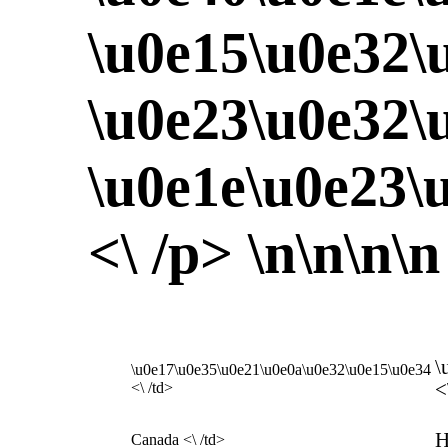
\u0e15\u0e32\
\u0e23\u0e32\
\u0e1e\u0e23\
<\ /p> \n\n\n\n
\
\u0e17\u0e35\u0e21\u0e0a\u0e32\u0e15\u0e34
<\ /td>
<
H
Canada <\ /td>