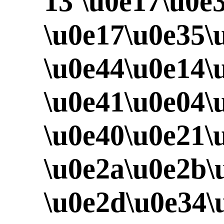
13 \u0e17\u0e
\u0e17\u0e35\
\u0e44\u0e14\
\u0e41\u0e04\
\u0e40\u0e21\
\u0e2a\u0e2b\
\u0e2d\u0e34\