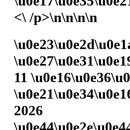
\u0e17\u0e35\u0e2
<\ /p>\n\n\n\n
\u0e23\u0e2d\u0e1
\u0e27\u0e31\u0e1
11 \u0e16\u0e36\u
\u0e21\u0e34\u0e1
2026
\u0e44\u0e2e\u0e4