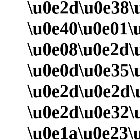
\u0e2d\u0e38\
\u0e40\u0e01\
\u0e08\u0e2d\
\u0e0d\u0e35\
\u0e2d\u0e2d\
\u0e2d\u0e32\
\u0e1a\u0e23\