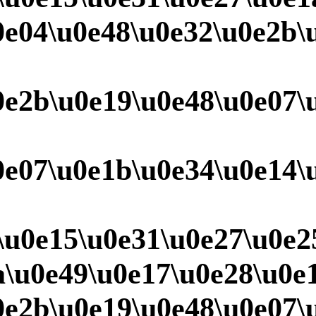
0e04\u0e48\u0e32\u0e2b\
0e2b\u0e19\u0e48\u0e07\
0e07\u0e1b\u0e34\u0e14\
 \u0e15\u0e31\u0e27\u0e2
0a\u0e49\u0e17\u0e28\u0e
0e2b\u0e19\u0e48\u0e07\