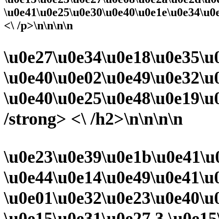
\u0e41\u0e25\u0e30\u0e40\u0e1e\u0e34\u0
<\ /p>\n\n\n\n
\u0e27\u0e34\u0e18\u0e35\u
\u0e40\u0e02\u0e49\u0e32\u
\u0e40\u0e25\u0e48\u0e19\u
/strong> <\ /h2>\n\n\n\n
\u0e23\u0e39\u0e1b\u0e41\u
\u0e44\u0e14\u0e49\u0e41\u
\u0e01\u0e32\u0e23\u0e40\u
\u0e15\u0e31\u0e27 3 \u0e1