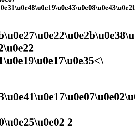
u0e31\u0e48\u0e19\u0e43\u0e08\u0e43\u0e2
b\u0e27\u0e22\u0e2b\u0e38\u
2\u0e22
1\u0e19\u0e17\u0e35<\
3\u0e41\u0e17\u0e07\u0e02\
0\u0e25\u0e02 2