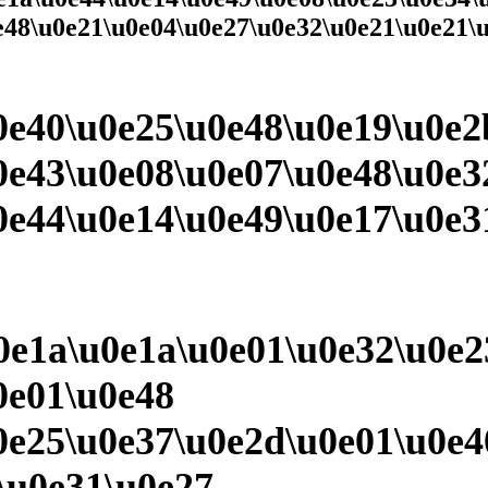
e48\u0e21\u0e04\u0e27\u0e32\u0e21\u0e21\
0e40\u0e25\u0e48\u0e19\u0e2
0e43\u0e08\u0e07\u0e48\u0e3
0e44\u0e14\u0e49\u0e17\u0e3
0e1a\u0e1a\u0e01\u0e32\u0e2
0e01\u0e48
0e25\u0e37\u0e2d\u0e01\u0e4
5\u0e31\u0e27