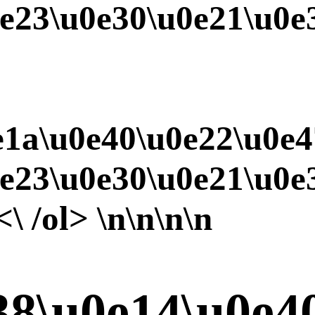
0e23\u0e30\u0e21\u0e
1a\u0e40\u0e22\u0e47
0e23\u0e30\u0e21\u0e
<\ /ol> \n\n\n\n
38\u0e14\u0e4