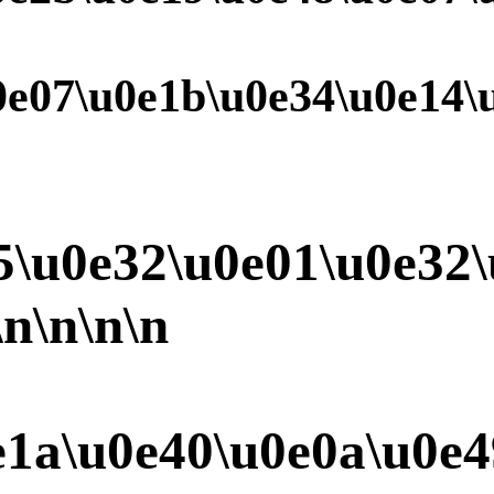
0e07\u0e1b\u0e34\u0e14\
5\u0e32\u0e01\u0e32
\n\n\n\n
1a\u0e40\u0e0a\u0e49