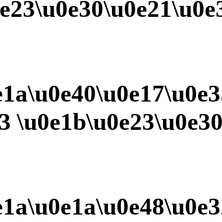
0e23\u0e30\u0e21\u0e
e1a\u0e40\u0e17\u0e3
13 \u0e1b\u0e23\u0e3
1a\u0e1a\u0e48\u0e32