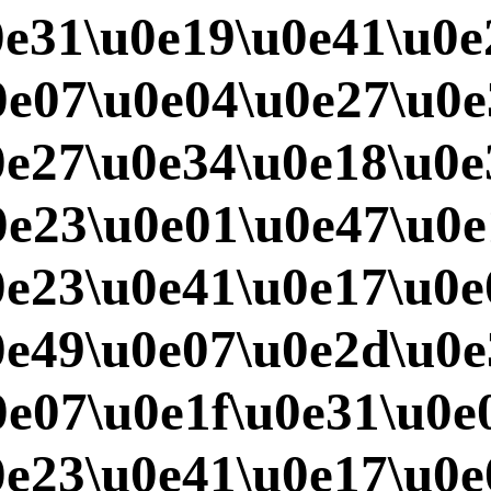
0e31\u0e19\u0e41\u0e
0e07\u0e04\u0e27\u0e
0e27\u0e34\u0e18\u0e
0e23\u0e01\u0e47\u0e
0e23\u0e41\u0e17\u0e
0e49\u0e07\u0e2d\u0e
0e07\u0e1f\u0e31\u0e
0e23\u0e41\u0e17\u0e