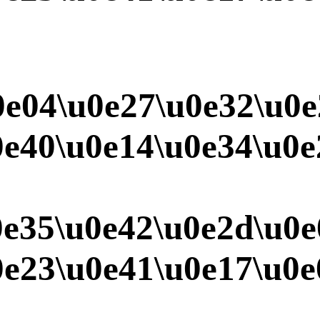
0e04\u0e27\u0e32\u0
0e40\u0e14\u0e34\u0e
0e35\u0e42\u0e2d\u0
0e23\u0e41\u0e17\u0e