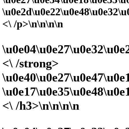
\u0e2d\u0e22\u0e48\u0e32\u
<\ /p>\n\n\n\n
\u0e04\u0e27\u0e32\u0e
<\ /strong>
\u0e40\u0e27\u0e47\u0e
\u0e17\u0e35\u0e48\u0e
<\ /h3>\n\n\n\n