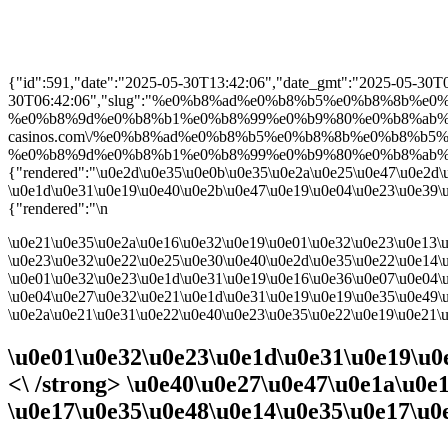
{"id":591,"date":"2025-05-30T13:42:06","date_gmt":"2025-05-30T06
30T06:42:06","slug":"%e0%b8%ad%e0%b8%b5%e0%b8%8b%
%e0%b8%9d%e0%b8%b1%e0%b8%99%e0%b9%80%e0%b8%ab%e0%b9%
casinos.com\/%e0%b8%ad%e0%b8%b5%e0%b8%8b%e0%b8%b
%e0%b8%9d%e0%b8%b1%e0%b8%99%e0%b9%80%e0%b8%ab%e0
{"rendered":"\u0e2d\u0e35\u0e0b\u0e35\u0e2a\u0e25\u0e47\u0e2d\
\u0e1d\u0e31\u0e19\u0e40\u0e2b\u0e47\u0e19\u0e04\u0e23\u0e39\
{"rendered":"\n
\u0e21\u0e35\u0e2a\u0e16\u0e32\u0e19\u0e01\u0e32\u0e23\u0e13\
\u0e23\u0e32\u0e22\u0e25\u0e30\u0e40\u0e2d\u0e35\u0e22\u0e14\
\u0e01\u0e32\u0e23\u0e1d\u0e31\u0e19\u0e16\u0e36\u0e07\u0e04\
\u0e04\u0e27\u0e32\u0e21\u0e1d\u0e31\u0e19\u0e19\u0e35\u0e49\
\u0e2a\u0e21\u0e31\u0e22\u0e40\u0e23\u0e35\u0e22\u0e19\u0e21\u
\u0e01\u0e32\u0e23\u0e1d\u0e31\u0e19\u0
<\ /strong> \u0e40\u0e27\u0e47\u0e1a\u0
\u0e17\u0e35\u0e48\u0e14\u0e35\u0e17\u0e