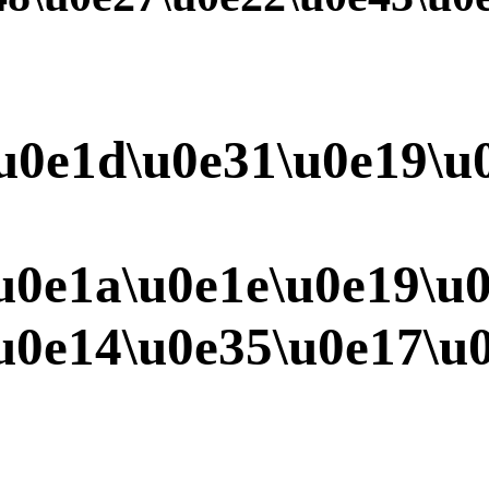
u0e1d\u0e31\u0e19\u
u0e1a\u0e1e\u0e19\u
u0e14\u0e35\u0e17\u