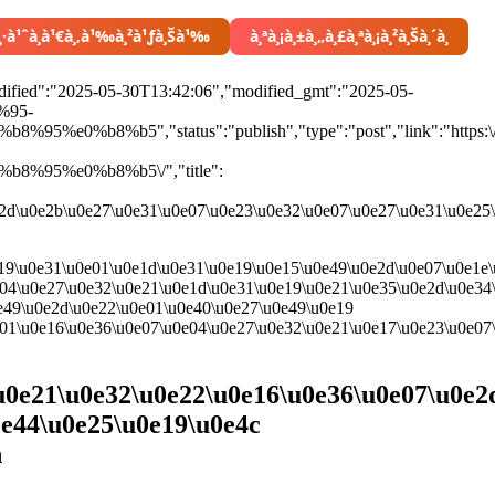
à¸·à¹ˆà¸­à¹€à¸‚à¹‰à¸²à¹ƒà¸Šà¹‰
à¸ªà¸¡à¸±à¸„à¸£à¸ªà¸¡à¸²à¸Šà¸´à¸
odified":"2025-05-30T13:42:06","modified_gmt":"2025-05-
%95-
b5","status":"publish","type":"post","link":"https:\/\
95%e0%b8%b5\/","title":
2d\u0e2b\u0e27\u0e31\u0e07\u0e23\u0e32\u0e07\u0e27\u0e31\u0e25\
19\u0e31\u0e01\u0e1d\u0e31\u0e19\u0e15\u0e49\u0e2d\u0e07\u0e1e
e04\u0e27\u0e32\u0e21\u0e1d\u0e31\u0e19\u0e21\u0e35\u0e2d\u0e34
e49\u0e2d\u0e22\u0e01\u0e40\u0e27\u0e49\u0e19
e01\u0e16\u0e36\u0e07\u0e04\u0e27\u0e32\u0e21\u0e17\u0e23\u0e07
u0e21\u0e32\u0e22\u0e16\u0e36\u0e07\u0e2
0e44\u0e25\u0e19\u0e4c
n