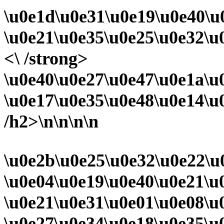
\u0e1d\u0e31\u0e19\u0e40\u
\u0e21\u0e35\u0e25\u0e32\u
<\ /strong>
\u0e40\u0e27\u0e47\u0e1a\u
\u0e17\u0e35\u0e48\u0e14\u
/h2>\n\n\n\n
\u0e2b\u0e25\u0e32\u0e22\u
\u0e04\u0e19\u0e40\u0e21\u
\u0e21\u0e31\u0e01\u0e08\u
\u0e27\u0e34\u0e18\u0e35\u