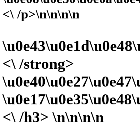
<\ /p>\n\n\n\n
\u0e43\u0e1d\u0e48\
<\ /strong>
\u0e40\u0e27\u0e47\
\u0e17\u0e35\u0e48\
<\ /h3> \n\n\n\n