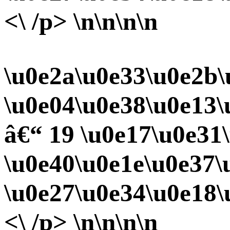
<\ /p> \n\n\n\n
\u0e2a\u0e33\u0e2b\
\u0e04\u0e38\u0e13\
â€“ 19 \u0e17\u0e31
\u0e40\u0e1e\u0e37\
\u0e27\u0e34\u0e18\
<\ /p> \n\n\n\n