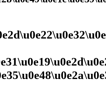
0e2d\u0e22\u0e32\u0
0e31\u0e19\u0e2d\u0e
0e35\u0e48\u0e2a\u0e