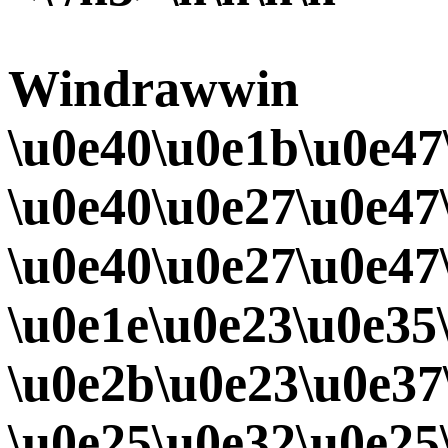
Windrawwin
\u0e40\u0e1b\u0e47
\u0e40\u0e27\u0e47
\u0e40\u0e27\u0e47
\u0e1e\u0e23\u0e35
\u0e2b\u0e23\u0e37
\u0e25\u0e32\u0e25