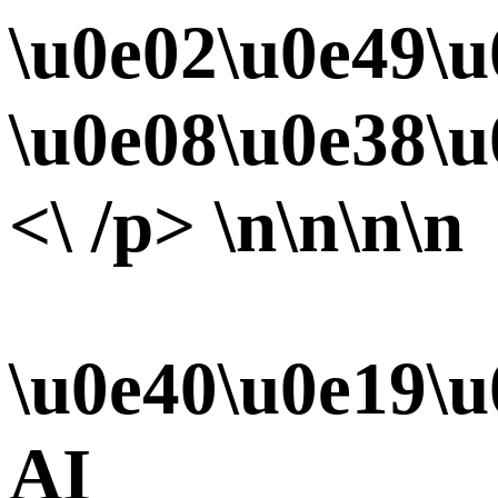
\u0e02\u0e49\u
\u0e08\u0e38\u
<\ /p> \n\n\n\n
\u0e40\u0e19\u
AI