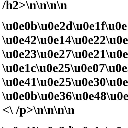
/h2>\n\n\n\n
\u0e0b\u0e2d\u0e1f\u0
\u0e42\u0e14\u0e22\u0
\u0e23\u0e27\u0e21\u0
\u0e1c\u0e25\u0e07\u0
\u0e41\u0e25\u0e30\u0
\u0e0b\u0e36\u0e48\u0
<\ /p>\n\n\n\n