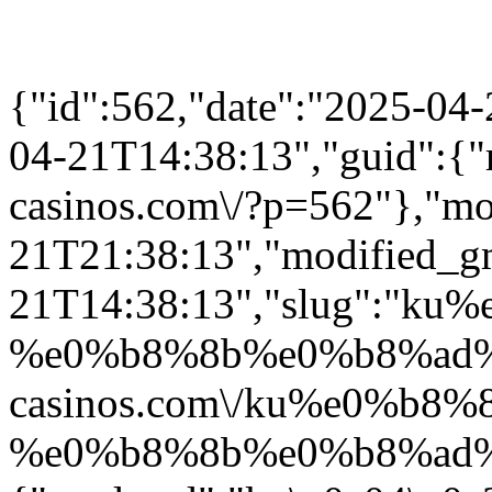
{"id":562,"date":"2025-04
04-21T14:38:13","guid":{"r
casinos.com\/?p=562"},"mo
21T21:38:13","modified_g
21T14:38:13","slug":
%e0%b8%8b%e0%b8%ad%e
casinos.com\/ku%e0%b
%e0%b8%8b%e0%b8%ad%