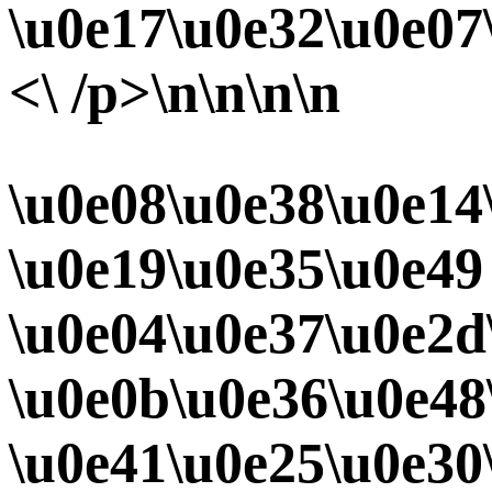
\u0e17\u0e32\u0e07
<\ /p>\n\n\n\n
\u0e08\u0e38\u0e14
\u0e19\u0e35\u0e49
\u0e04\u0e37\u0e2d
\u0e0b\u0e36\u0e48
\u0e41\u0e25\u0e30