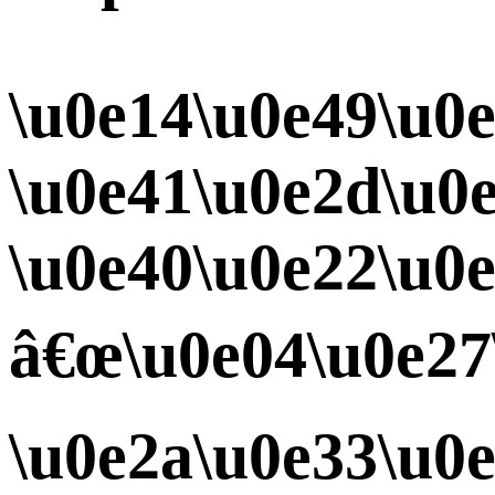
\u0e14\u0e49\u0
\u0e41\u0e2d\u0
\u0e40\u0e22\u0
â€œ\u0e04\u0e27
\u0e2a\u0e33\u0