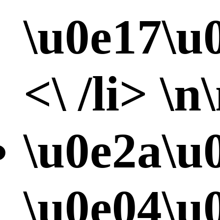
\u0e17\u
<\ /li> \n
\u0e2a\u
\u0e04\u