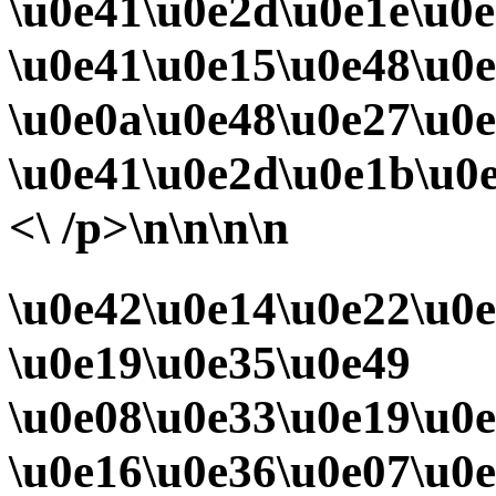
\u0e41\u0e2d\u0e1e\u0
\u0e41\u0e15\u0e48\u0
\u0e0a\u0e48\u0e27\u0
\u0e41\u0e2d\u0e1b\u0
<\ /p>\n\n\n\n
\u0e42\u0e14\u0e22\u0
\u0e19\u0e35\u0e49
\u0e08\u0e33\u0e19\u0
\u0e16\u0e36\u0e07\u0