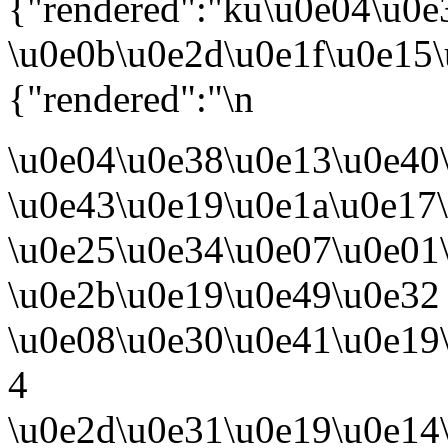
{"rendered":"ku\u0e04\u0e
\u0e0b\u0e2d\u0e1f\u0e15
{"rendered":"\n
\u0e04\u0e38\u0e13\u0e40
\u0e43\u0e19\u0e1a\u0e17
\u0e25\u0e34\u0e07\u0e01
\u0e2b\u0e19\u0e49\u0e32
\u0e08\u0e30\u0e41\u0e19
4
\u0e2d\u0e31\u0e19\u0e14