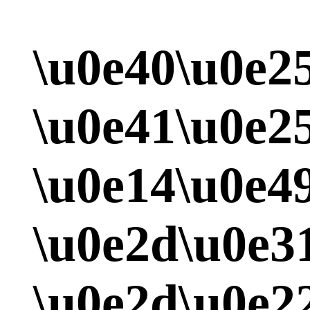
\u0e40\u0e2
\u0e41\u0e2
\u0e14\u0e4
\u0e2d\u0e3
\u0e2d\u0e2