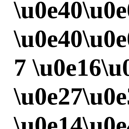
\u0e40\u0e
\u0e40\u0e
7 \u0e16\u
\u0e27\u0e
\u0e14\u0e