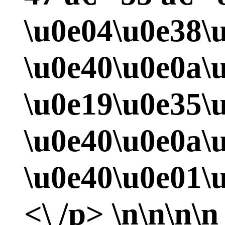
\u0e04\u0e38\
\u0e40\u0e0a\
\u0e19\u0e35\
\u0e40\u0e0a\
\u0e40\u0e01\
<\ /p> \n\n\n\n