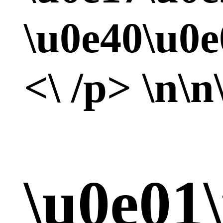
\u0e40\u0e
<\ /p> \n\n
\u0e01