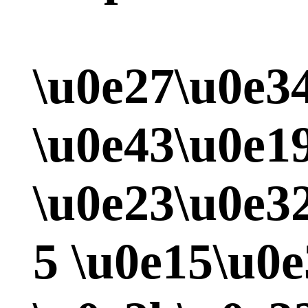
\u0e27\u0e3
\u0e43\u0e1
\u0e23\u0e3
5 \u0e15\u0