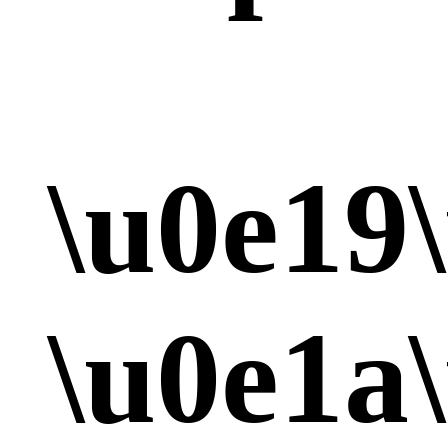
\u0e19
\u0e1a