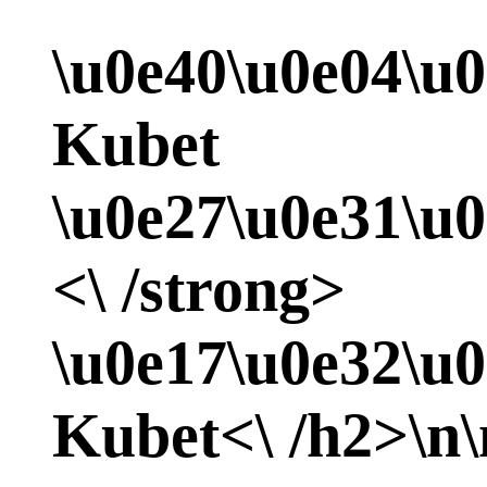
\u0e40\u0e04\u
Kubet
\u0e27\u0e31\u
<\ /strong>
\u0e17\u0e32\u
Kubet<\ /h2>\n\