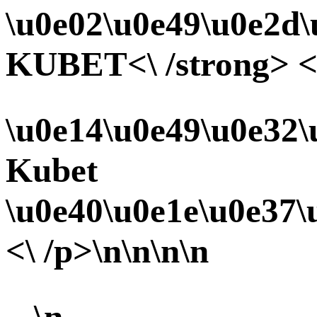
\u0e02\u0e49\u0e2d\
KUBET<\ /strong> <\
\u0e14\u0e49\u0e32\
Kubet
\u0e40\u0e1e\u0e37\
<\ /p>\n\n\n\n
\n