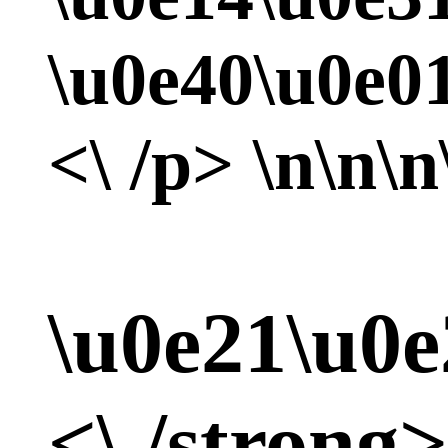
\u0e40\u0e0
<\ /p> \n\n\n
\u0e21\u0e
<\ /strong>