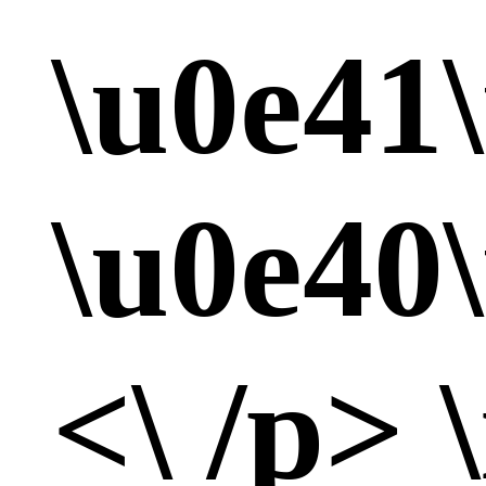
\u0e41
\u0e40
<\ /p> 