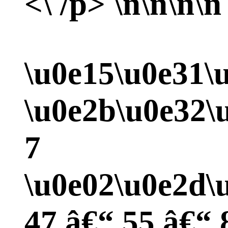
<\ /p> \n\n\n\n
\u0e15\u0e31\
\u0e2b\u0e32\
7
\u0e02\u0e2d\
47 â€“ 55 â€“ 