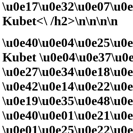
\u0e17\u0e32\u0e07\u0
Kubet<\ /h2>\n\n\n\n
\u0e40\u0e04\u0e25\u0
Kubet \u0e04\u0e37\u0
\u0e27\u0e34\u0e18\u0
\u0e42\u0e14\u0e22\u0
\u0e19\u0e35\u0e48\u0
\u0e40\u0e01\u0e21\u0
\u0e01\u0e25\u0e22\u0