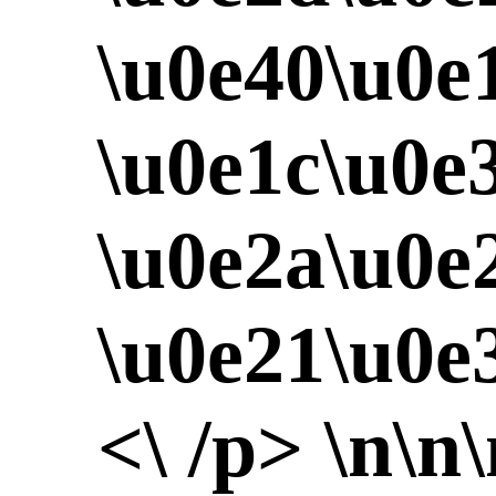
\u0e40\u0e
\u0e1c\u0e
\u0e2a\u0e
\u0e21\u0e
<\ /p> \n\n