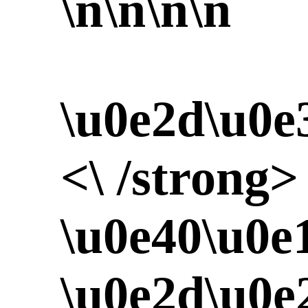
\n\n\n\n
\u0e2d\u0e
<\ /strong>
\u0e40\u0e
\u0e2d\u0e