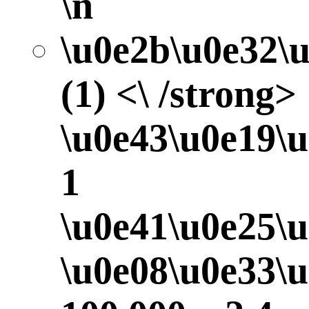
\n
\u0e2b\u0e32\
(1) <\ /strong> 
\u0e43\u0e19\
1
\u0e41\u0e25\
\u0e08\u0e33\