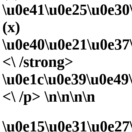
\u0e41\u0e25\u0e30
(x)
\u0e40\u0e21\u0e37
<\ /strong>
\u0e1c\u0e39\u0e49
<\ /p> \n\n\n\n
\u0e15\u0e31\u0e27