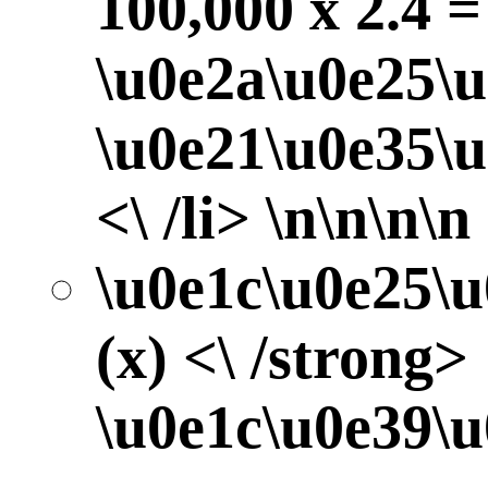
100,000 x 2.4 =
\u0e2a\u0e25\
\u0e21\u0e35\
<\ /li> \n\n\n\n
\u0e1c\u0e25\
(x) <\ /strong> 
\u0e1c\u0e39\