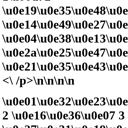
\u0e19\u0e35\u0e48\u0
\u0e14\u0e49\u0e27\u0
\u0e04\u0e38\u0e13\u0
\u0e2a\u0e25\u0e47\u0
\u0e21\u0e35\u0e43\u0
<\ /p>\n\n\n\n
\u0e01\u0e32\u0e23\u0
2 \u0e16\u0e36\u0e07 3