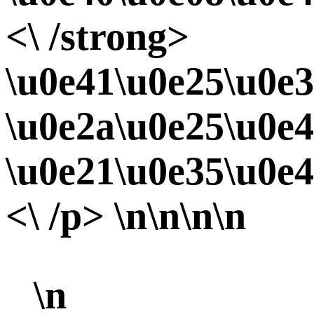
<\ /strong>
\u0e41\u0e25\u0e
\u0e2a\u0e25\u0e
\u0e21\u0e35\u0e
<\ /p> \n\n\n\n
\n