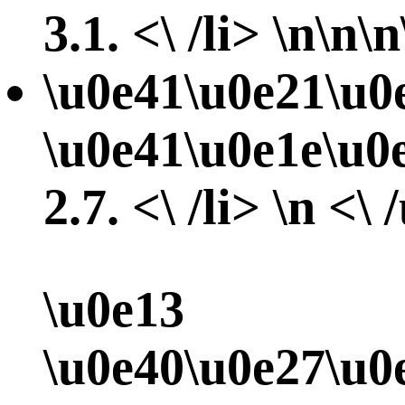
3.1. <\ /li> \n\n\n
\u0e41\u0e21\u0
\u0e41\u0e1e\u0e
2.7. <\ /li> \n <\
\u0e13
\u0e40\u0e27\u0