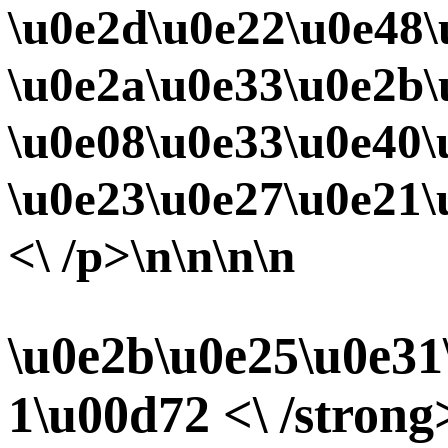
\u0e2d\u0e22\u0e48\
\u0e2a\u0e33\u0e2b\
\u0e08\u0e33\u0e40\
\u0e23\u0e27\u0e21\
<\ /p>\n\n\n\n
\u0e2b\u0e25\u0e31
1\u00d72 <\ /stron