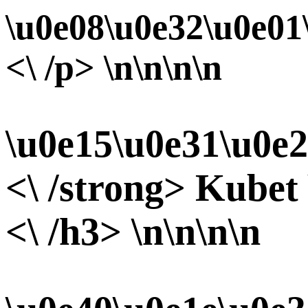
\u0e08\u0e32\u0e01
<\ /p> \n\n\n\n
\u0e15\u0e31\u0e
<\ /strong> Kubet
<\ /h3> \n\n\n\n