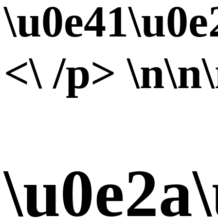
\u0e41\u0e
<\ /p> \n\n
\u0e2a