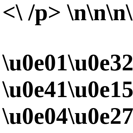
<\ /p> \n\n\n
\u0e01\u0e3
\u0e41\u0e1
\u0e04\u0e2