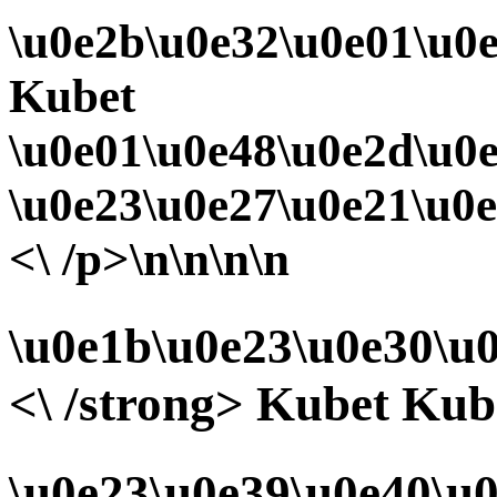
\u0e2b\u0e32\u0e01\u0
Kubet
\u0e01\u0e48\u0e2d\u0
\u0e23\u0e27\u0e21\u0
<\ /p>\n\n\n\n
\u0e1b\u0e23\u0e30\u
<\ /strong> Kubet Kub
\u0e23\u0e39\u0e40\u