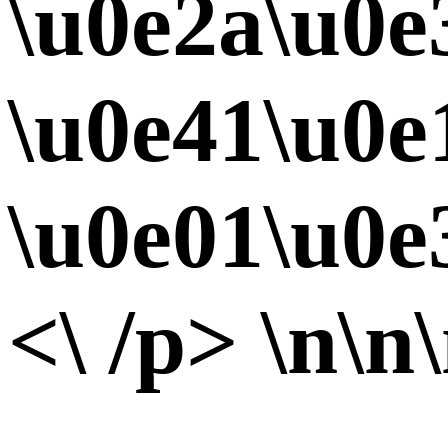
\u0e2a\u0e
\u0e41\u0e
\u0e01\u0e
<\ /p> \n\n