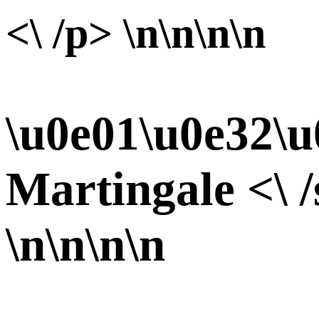
<\ /p> \n\n\n\n
\u0e01\u0e32\u
Martingale <\ /
\n\n\n\n