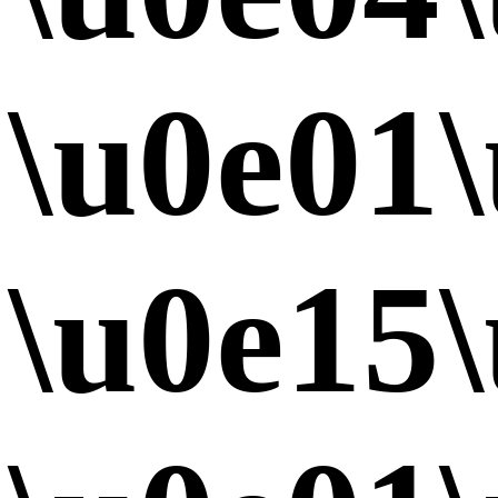
\u0e01
\u0e15