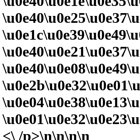
\u0e40\u0e1e\u0e35\
\u0e40\u0e25\u0e37\
\u0e1c\u0e39\u0e49\
\u0e40\u0e21\u0e37\
\u0e40\u0e08\u0e49\
\u0e2b\u0e32\u0e01\
\u0e04\u0e38\u0e13\
\u0e01\u0e32\u0e23\
<\ /p>\n\n\n\n