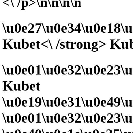
<\ /p>\n\n\n\n
\u0e27\u0e34\u0e18\
Kubet<\ /strong> Kub
\u0e01\u0e32\u0e23\
Kubet
\u0e19\u0e31\u0e49\
\u0e01\u0e32\u0e23\