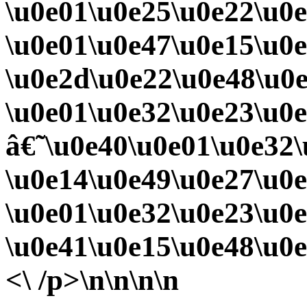
\u0e01\u0e25\u0e22\u0
\u0e01\u0e47\u0e15\u0
\u0e2d\u0e22\u0e48\u0
\u0e01\u0e32\u0e23\u0
â€˜\u0e40\u0e01\u0e32
\u0e14\u0e49\u0e27\u0
\u0e01\u0e32\u0e23\u0
\u0e41\u0e15\u0e48\u0
<\ /p>\n\n\n\n