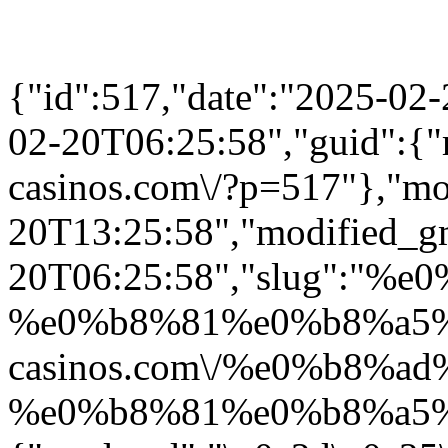
{"id":517,"date":"2025-02
02-20T06:25:58","guid":{"r
casinos.com\/?p=517"},"mo
20T13:25:58","modified_g
20T06:25:58","slug"
%e0%b8%81%e0%b8%a5%e0
casinos.com\/%e0%b8
%e0%b8%81%e0%b8%a5%