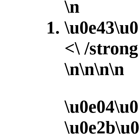
\n
\u0e43\u
<\ /strong
\n\n\n\n
\u0e04\u
\u0e2b\u