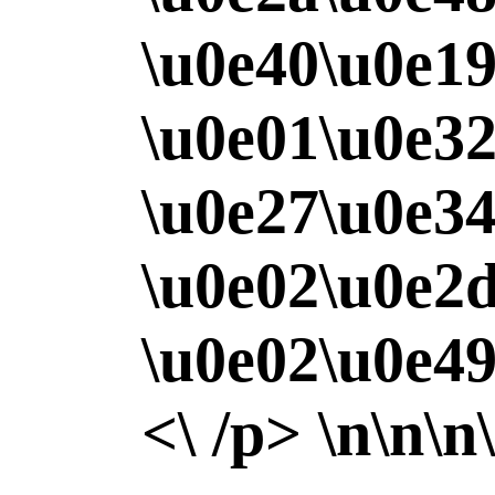
\u0e40\u0e1
\u0e01\u0e3
\u0e27\u0e3
\u0e02\u0e2
\u0e02\u0e4
<\ /p> \n\n\n