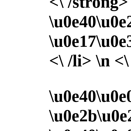
<\ /strong>
\u0e40\u0e
\u0e17\u0e
<\ /li> \n <
\u0e40\u0e
\u0e2b\u0e