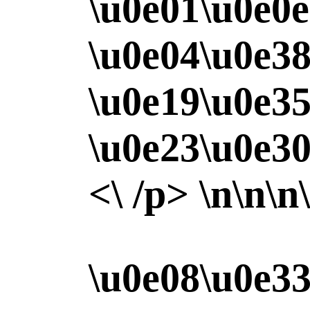
\u0e01\u0e0
\u0e04\u0e3
\u0e19\u0e3
\u0e23\u0e3
<\ /p> \n\n\n
\u0e08\u0e3