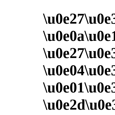
\u0e27\u0e
\u0e0a\u0e
\u0e27\u0e
\u0e04\u0e
\u0e01\u0e
\u0e2d\u0e