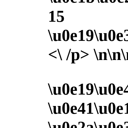
15
\u0e19\u0e
<\ /p> \n\n
\u0e19\u0e
\u0e41\u0e
\u0e2a\u0e