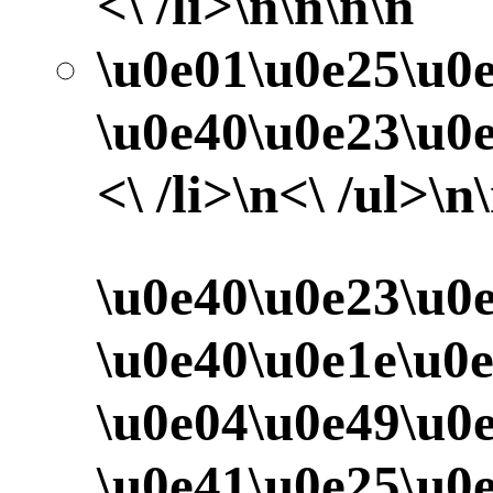
<\ /li>\n\n\n\n
\u0e01\u0e25\u0
\u0e40\u0e23\u0
<\ /li>\n<\ /ul>\n
\u0e40\u0e23\u0
\u0e40\u0e1e\u0
\u0e04\u0e49\u0
\u0e41\u0e25\u0