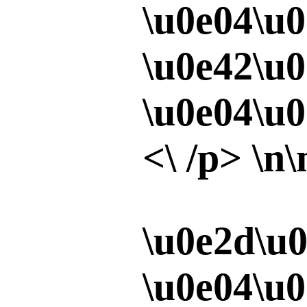
\u0e04\u
\u0e42\u
\u0e04\u
<\ /p> \n\
\u0e2d\u
\u0e04\u