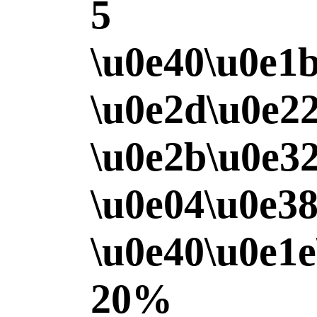
5
\u0e40\u0e1
\u0e2d\u0e2
\u0e2b\u0e3
\u0e04\u0e3
\u0e40\u0e1
20%