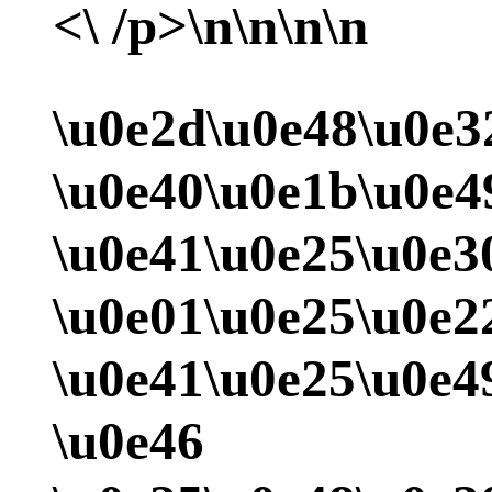
<\ /p>\n\n\n\n
\u0e2d\u0e48\u0e3
\u0e40\u0e1b\u0e4
\u0e41\u0e25\u0e3
\u0e01\u0e25\u0e2
\u0e41\u0e25\u0e4
\u0e46