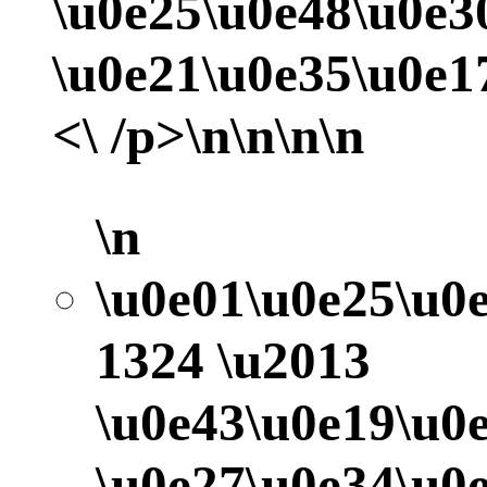
\u0e25\u0e48\u0e3
\u0e21\u0e35\u0e1
<\ /p>\n\n\n\n
\n
\u0e01\u0e25\u0
1324 \u2013
\u0e43\u0e19\u0
\u0e27\u0e34\u0