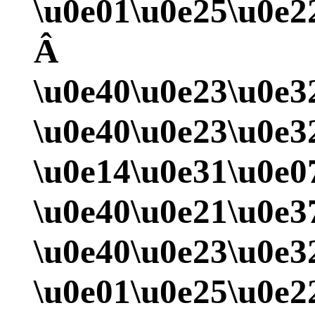
\u0e01\u0e25\u0e2
Â
\u0e40\u0e23\u0e3
\u0e40\u0e23\u0e3
\u0e14\u0e31\u0e0
\u0e40\u0e21\u0e3
\u0e40\u0e23\u0e3
\u0e01\u0e25\u0e2