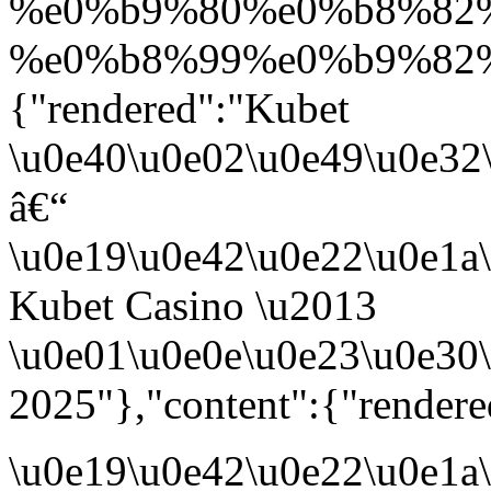
%e0%b9%80%e0%b8%82
%e0%b8%99%e0%b9%82%
{"rendered":"Kubet
\u0e40\u0e02\u0e49\u0e32
â€“
\u0e19\u0e42\u0e22\u0e1a
Kubet Casino \u2013
\u0e01\u0e0e\u0e23\u0e30
2025"},"content":{"rendere
\u0e19\u0e42\u0e22\u0e1a