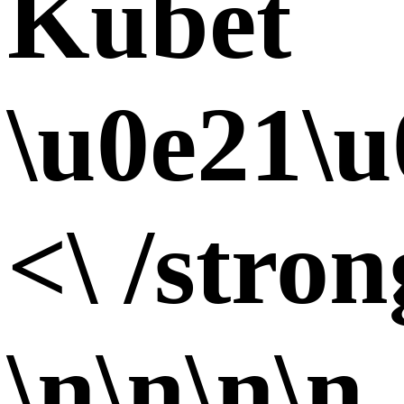
Kubet
\u0e21\u
<\ /stro
\n\n\n\n