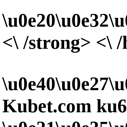
\u0e20\u0e32\
<\ /strong> <\ 
\u0e40\u0e27\u
Kubet.com ku