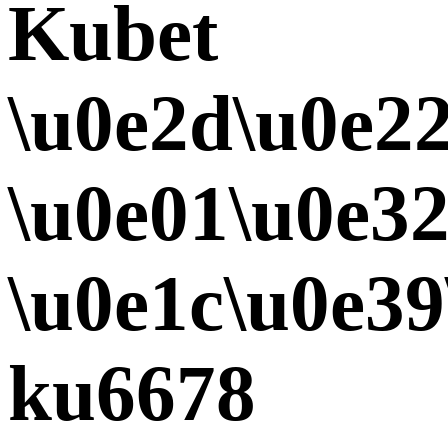
Kubet
\u0e2d\u0e2
\u0e01\u0e3
\u0e1c\u0e3
ku6678