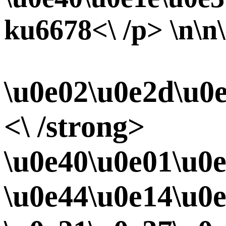
ku6678<\ /p> \n\n
\u0e02\u0e2d\u0
<\ /strong>
\u0e40\u0e01\u0
\u0e44\u0e14\u0