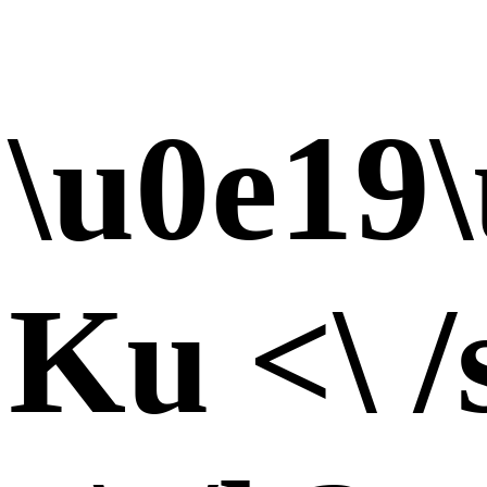
\u0e19
Ku <\ /