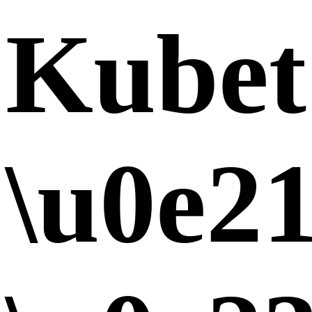
Kubet
\u0e2