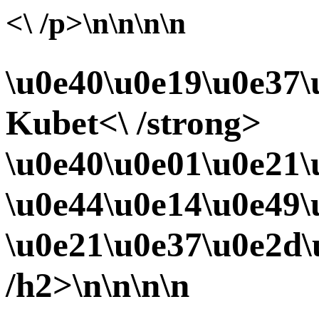
<\ /p>\n\n\n\n
\u0e40\u0e19\u0e37\
Kubet<\ /strong>
\u0e40\u0e01\u0e21\
\u0e44\u0e14\u0e49\
\u0e21\u0e37\u0e2d\
/h2>\n\n\n\n