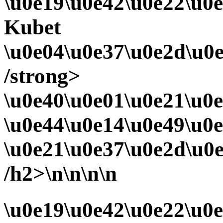
\u0e19\u0e42\u0e22\u0
Kubet
\u0e04\u0e37\u0e2d\u0
/strong>
\u0e40\u0e01\u0e21\u0
\u0e44\u0e14\u0e49\u0
\u0e21\u0e37\u0e2d\u0
/h2>\n\n\n\n
\u0e19\u0e42\u0e22\u0