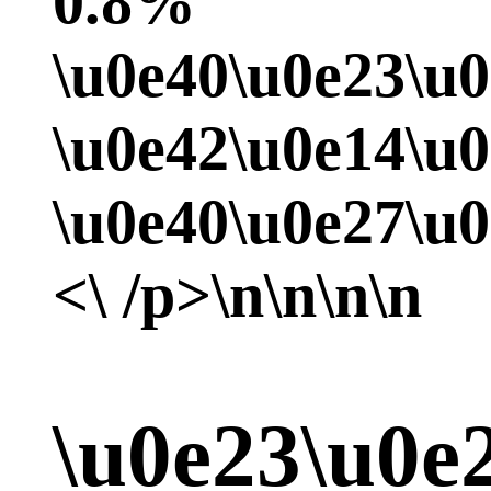
0.8%
\u0e40\u0e23\u
\u0e42\u0e14\u0
\u0e40\u0e27\u
<\ /p>\n\n\n\n
\u0e23\u0e