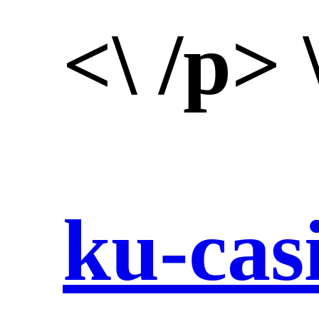
<\ /p> 
ku-cas