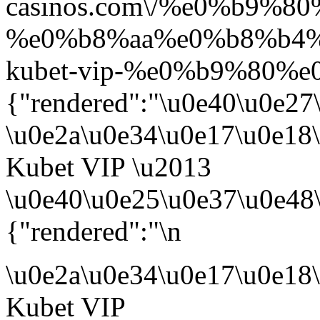
casinos.com\/%e0%b9%
%e0%b8%aa%e0%b8%b4
kubet-vip-%e0%b9%80%e0%
{"rendered":"\u0e40\u0e27
\u0e2a\u0e34\u0e17\u0e18
Kubet VIP \u2013
\u0e40\u0e25\u0e37\u0e48
{"rendered":"\n
\u0e2a\u0e34\u0e17\u0e18
Kubet VIP