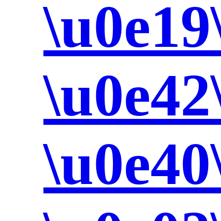
\u0e19
\u0e42
\u0e40