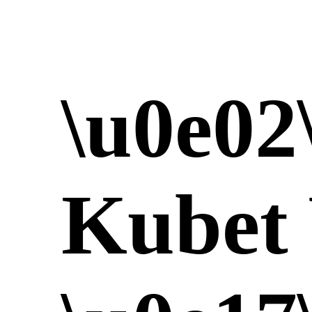
\u0e02
Kubet