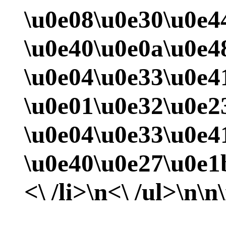
\u0e08\u0e30\u0e4
\u0e40\u0e0a\u0e4
\u0e04\u0e33\u0e4
\u0e01\u0e32\u0e2
\u0e04\u0e33\u0e4
\u0e40\u0e27\u0e1
<\ /li>\n<\ /ul>\n\n