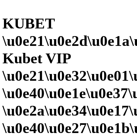
KUBET
\u0e21\u0e2d\u0e1a\
Kubet VIP
\u0e21\u0e32\u0e01\
\u0e40\u0e1e\u0e37\
\u0e2a\u0e34\u0e17\
\u0e40\u0e27\u0e1b\