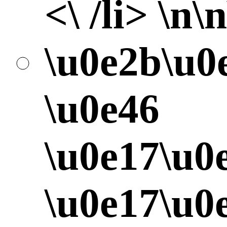
<\ /li> \n\
\u0e2b\u0
\u0e46
\u0e17\u0
\u0e17\u0