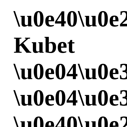
\u0e40\u0e
Kubet
\u0e04\u0e
\u0e04\u0e
\u0e40\u0e