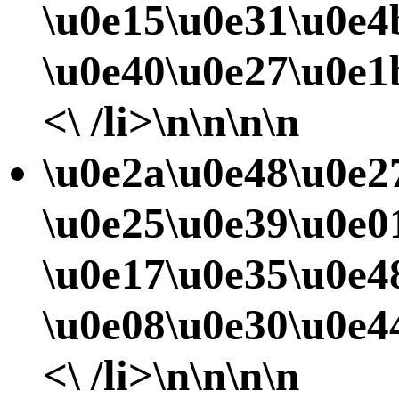
\u0e15\u0e31\u0e4
\u0e40\u0e27\u0e1
<\ /li>\n\n\n\n
\u0e2a\u0e48\u0e2
\u0e25\u0e39\u0e0
\u0e17\u0e35\u0e4
\u0e08\u0e30\u0e4
<\ /li>\n\n\n\n