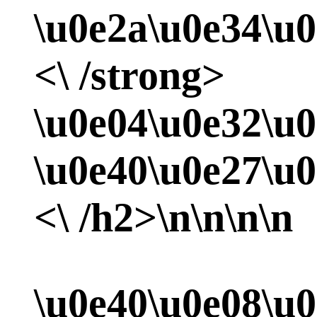
\u0e2a\u0e34\u
<\ /strong>
\u0e04\u0e32\u
\u0e40\u0e27\u
<\ /h2>\n\n\n\n
\u0e40\u0e08\u