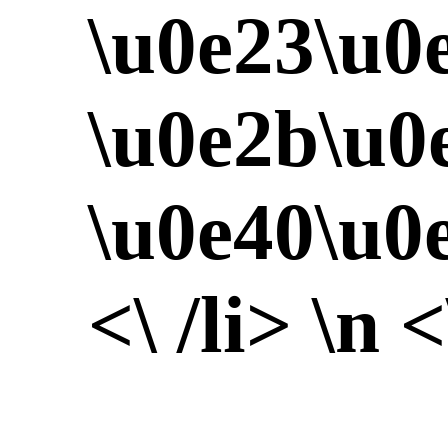
\u0e23\u0
\u0e2b\u0
\u0e40\u0
<\ /li> \n 