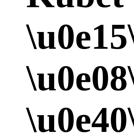
\u0e15
\u0e08
\u0e40