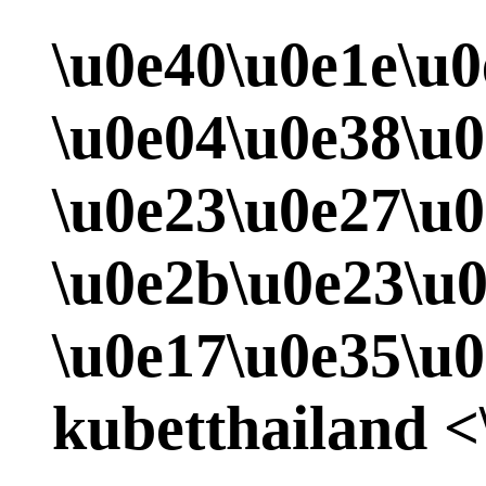
\u0e40\u0e1e\u
\u0e04\u0e38\u
\u0e23\u0e27\u
\u0e2b\u0e23\u
\u0e17\u0e35\u
kubetthailand <\