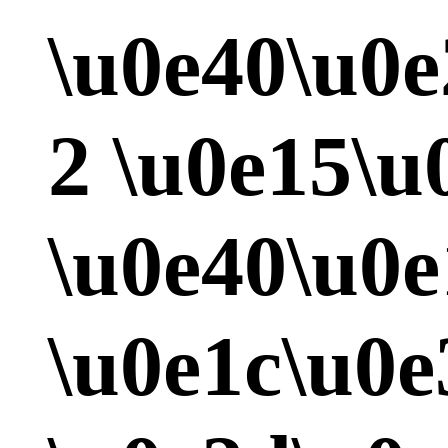
\u0e40\u0e
2 \u0e15\u
\u0e40\u0e
\u0e1c\u0e