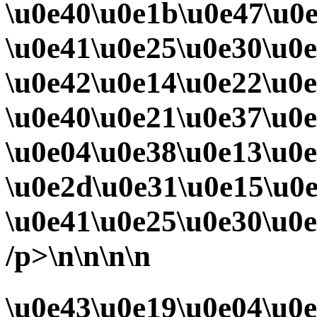
\u0e40\u0e1b\u0e47\u0
\u0e41\u0e25\u0e30\u0
\u0e42\u0e14\u0e22\u0
\u0e40\u0e21\u0e37\u0
\u0e04\u0e38\u0e13\u0
\u0e2d\u0e31\u0e15\u0
\u0e41\u0e25\u0e30\u0
/p>\n\n\n\n
\u0e43\u0e19\u0e04\u0