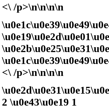
<\ /p>\n\n\n\n
\u0e1c\u0e39\u0e49\u0
\u0e19\u0e2d\u0e01\u0
\u0e2b\u0e25\u0e31\u0
\u0e1c\u0e39\u0e49\u0
<\ /p>\n\n\n\n
\u0e2d\u0e31\u0e15\u0
2 \u0e43\u0e19 1