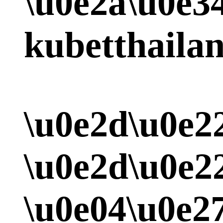
\u0e2a\u0e3
kubetthailan
\u0e2d\u0e2
\u0e2d\u0e2
\u0e04\u0e2