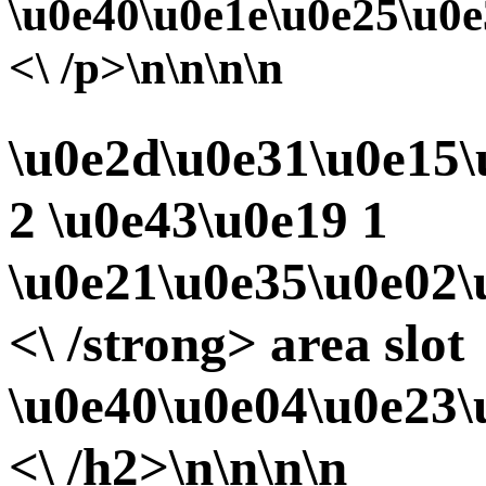
\u0e40\u0e1e\u0e25\u0
<\ /p>\n\n\n\n
\u0e2d\u0e31\u0e15\
2 \u0e43\u0e19 1
\u0e21\u0e35\u0e02\
<\ /strong> area slot
\u0e40\u0e04\u0e23\
<\ /h2>\n\n\n\n