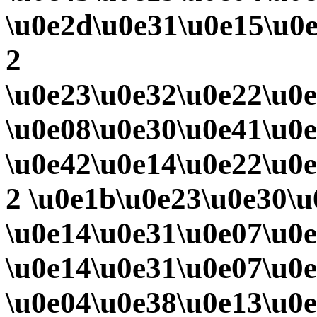
\u0e2d\u0e31\u0e15\u0
2
\u0e23\u0e32\u0e22\u0
\u0e08\u0e30\u0e41\u0
\u0e42\u0e14\u0e22\u0
2 \u0e1b\u0e23\u0e30\
\u0e14\u0e31\u0e07\u0
\u0e14\u0e31\u0e07\u0
\u0e04\u0e38\u0e13\u0