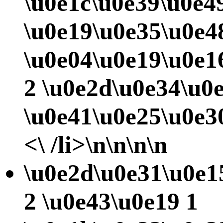
\u0e1c\u0e39\u0e4
\u0e19\u0e35\u0e4
\u0e04\u0e19\u0e1
2 \u0e2d\u0e34\u0
\u0e41\u0e25\u0e3
<\ /li>\n\n\n\n
\u0e2d\u0e31\u0e1
2 \u0e43\u0e19 1