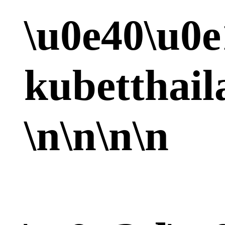
\u0e40\u0e
kubetthail
\n\n\n\n