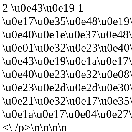
2 \u0e43\u0e19 1
\u0e17\u0e35\u0e48\u0e19
\u0e40\u0e1e\u0e37\u0e48
\u0e01\u0e32\u0e23\u0e40
\u0e43\u0e19\u0e1a\u0e17
\u0e40\u0e23\u0e32\u0e08
\u0e23\u0e2d\u0e2d\u0e30
\u0e21\u0e32\u0e17\u0e35
\u0e1a\u0e17\u0e04\u0e27
<\ /p>\n\n\n\n