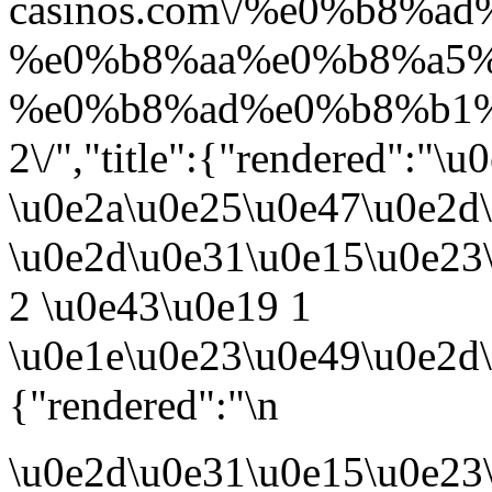
casinos.com\/%e0%b8%
%e0%b8%aa%e0%b8%a5
%e0%b8%ad%e0%b8%b1
2\/","title":{"rendered":"
\u0e2a\u0e25\u0e47\u0e2d
\u0e2d\u0e31\u0e15\u0e23
2 \u0e43\u0e19 1
\u0e1e\u0e23\u0e49\u0e2d
{"rendered":"\n
\u0e2d\u0e31\u0e15\u0e23