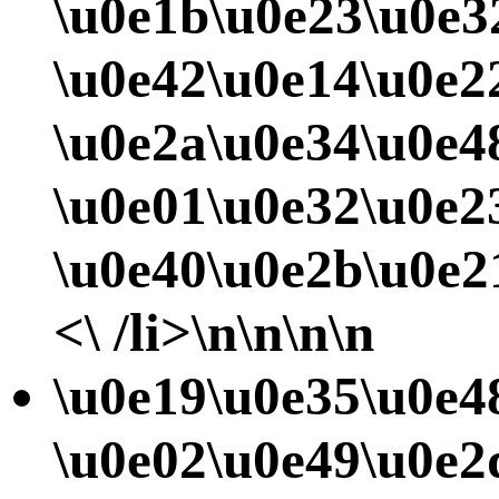
\u0e1b\u0e23\u0e3
\u0e42\u0e14\u0e2
\u0e2a\u0e34\u0e4
\u0e01\u0e32\u0e2
\u0e40\u0e2b\u0e2
<\ /li>\n\n\n\n
\u0e19\u0e35\u0e4
\u0e02\u0e49\u0e2