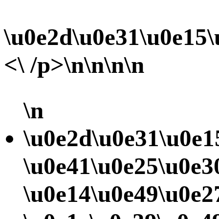
\u0e2d\u0e31\u0e15\
<\ /p>\n\n\n\n
\n
\u0e2d\u0e31\u0e1
\u0e41\u0e25\u0e3
\u0e14\u0e49\u0e2