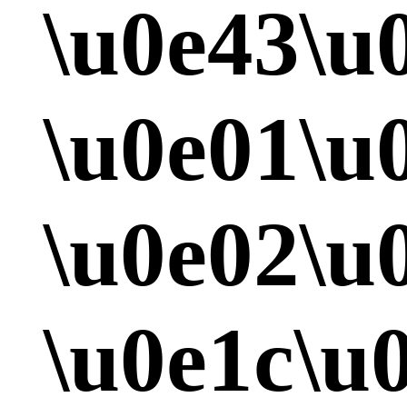
\u0e43\u
\u0e01\u
\u0e02\u
\u0e1c\u