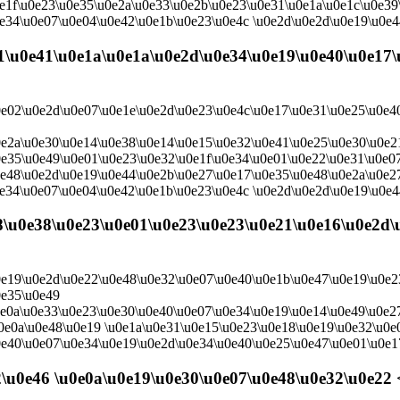
0e1f\u0e23\u0e35\u0e2a\u0e33\u0e2b\u0e23\u0e31\u0e1a\u0e1c\u0e3
34\u0e07\u0e04\u0e42\u0e1b\u0e23\u0e4c \u0e2d\u0e2d\u0e19\u0e44\u0
1\u0e41\u0e1a\u0e1a\u0e2d\u0e34\u0e19\u0e40\u0e17\
0e02\u0e2d\u0e07\u0e1e\u0e2d\u0e23\u0e4c\u0e17\u0e31\u0e25\u0e4
0e2a\u0e30\u0e14\u0e38\u0e14\u0e15\u0e32\u0e41\u0e25\u0e30\u0e2
0e35\u0e49\u0e01\u0e23\u0e32\u0e1f\u0e34\u0e01\u0e22\u0e31\u0e0
0e48\u0e2d\u0e19\u0e44\u0e2b\u0e27\u0e17\u0e35\u0e48\u0e2a\u0e2
e34\u0e07\u0e04\u0e42\u0e1b\u0e23\u0e4c \u0e2d\u0e2d\u0e19\u0e44\
8\u0e38\u0e23\u0e01\u0e23\u0e23\u0e21\u0e16\u0e2d\
0e19\u0e2d\u0e22\u0e48\u0e32\u0e07\u0e40\u0e1b\u0e47\u0e19\u0e2
0e35\u0e49
0e0a\u0e33\u0e23\u0e30\u0e40\u0e07\u0e34\u0e19\u0e14\u0e49\u0e2
0e0a\u0e48\u0e19 \u0e1a\u0e31\u0e15\u0e23\u0e18\u0e19\u0e32\u0e
e40\u0e07\u0e34\u0e19\u0e2d\u0e34\u0e40\u0e25\u0e47\u0e01\u0e17\
\u0e46 \u0e0a\u0e19\u0e30\u0e07\u0e48\u0e32\u0e22 <