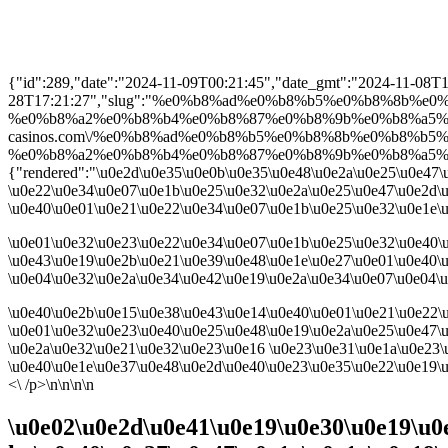
{"id":289,"date":"2024-11-09T00:21:45","date_gmt":"2024-11-08T17
28T17:21:27","slug":"%e0%b8%ad%e0%b8%b5%e0%b8%8b%
%e0%b8%a2%e0%b8%b4%e0%b8%87%e0%b8%9b%e0%b8%a5%e0%b8%b
casinos.com\/%e0%b8%ad%e0%b8%b5%e0%b8%8b%e0%b8%b
%e0%b8%a2%e0%b8%b4%e0%b8%87%e0%b8%9b%e0%b8%a5%e0
{"rendered":"\u0e2d\u0e35\u0e0b\u0e35\u0e48\u0e2a\u0e25\u0e47\
\u0e22\u0e34\u0e07\u0e1b\u0e25\u0e32\u0e2a\u0e25\u0e47\u0e2d\
\u0e40\u0e01\u0e21\u0e22\u0e34\u0e07\u0e1b\u0e25\u0e32\u0e1e\u
\u0e01\u0e32\u0e23\u0e22\u0e34\u0e07\u0e1b\u0e25\u0e32\u0e40\
\u0e43\u0e19\u0e2b\u0e21\u0e39\u0e48\u0e1e\u0e27\u0e01\u0e40\
\u0e04\u0e32\u0e2a\u0e34\u0e42\u0e19\u0e2a\u0e34\u0e07\u0e04\u
\u0e40\u0e2b\u0e15\u0e38\u0e43\u0e14\u0e40\u0e01\u0e21\u0e22\
\u0e01\u0e32\u0e23\u0e40\u0e25\u0e48\u0e19\u0e2a\u0e25\u0e47
\u0e2a\u0e32\u0e21\u0e32\u0e23\u0e16 \u0e23\u0e31\u0e1a\u0e23
\u0e40\u0e1e\u0e37\u0e48\u0e2d\u0e40\u0e23\u0e35\u0e22\u0e19\
<\ /p>\n\n\n\n
\u0e02\u0e2d\u0e41\u0e19\u0e30\u0e19\u0