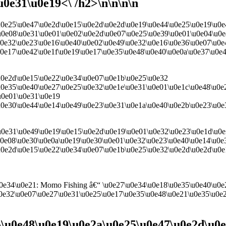
0e31\u0e19<\ /h2>\n\n\n\n
u0e25\u0e47\u0e2d\u0e15\u0e2d\u0e2d\u0e19\u0e44\u0e25\u0e19\u0e
u0e08\u0e31\u0e01\u0e02\u0e2d\u0e07\u0e25\u0e39\u0e01\u0e04\u0e
u0e32\u0e23\u0e16\u0e40\u0e02\u0e49\u0e32\u0e16\u0e36\u0e07\u0e
u0e17\u0e42\u0e1f\u0e19\u0e17\u0e35\u0e48\u0e40\u0e0a\u0e37\u0e
u0e2d\u0e15\u0e22\u0e34\u0e07\u0e1b\u0e25\u0e32
u0e35\u0e40\u0e27\u0e25\u0e32\u0e1e\u0e31\u0e01\u0e1c\u0e48\u0e
u0e01\u0e31\u0e19
u0e30\u0e44\u0e14\u0e49\u0e23\u0e31\u0e1a\u0e40\u0e2b\u0e23\u0e
u0e31\u0e49\u0e19\u0e15\u0e2d\u0e19\u0e01\u0e32\u0e23\u0e1d\u0
u0e08\u0e30\u0e0a\u0e19\u0e30\u0e01\u0e32\u0e23\u0e40\u0e14\u0e
u0e2d\u0e15\u0e22\u0e34\u0e07\u0e1b\u0e25\u0e32\u0e2d\u0e2d\u0e
u0e34\u0e21: Momo Fishing â€“ \u0e27\u0e34\u0e18\u0e35\u0e40\u0
u0e32\u0e07\u0e27\u0e31\u0e25\u0e17\u0e35\u0e48\u0e21\u0e35\u0e
5\u0e48\u0e19\u0e2a\u0e25\u0e47\u0e2d\u0