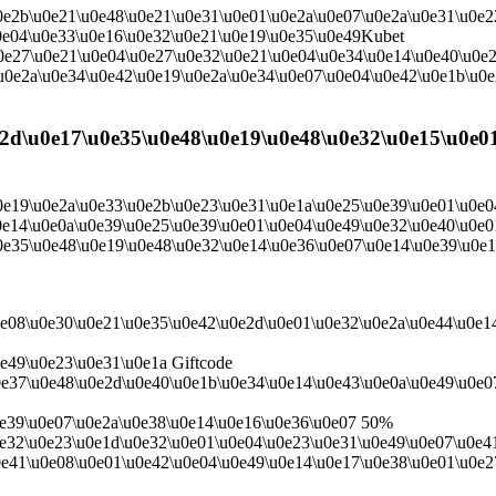
0e2b\u0e21\u0e48\u0e21\u0e31\u0e01\u0e2a\u0e07\u0e2a\u0e31\u0e
0e04\u0e33\u0e16\u0e32\u0e21\u0e19\u0e35\u0e49Kubet
0e27\u0e21\u0e04\u0e27\u0e32\u0e21\u0e04\u0e34\u0e14\u0e40\u0e
u0e2a\u0e34\u0e42\u0e19\u0e2a\u0e34\u0e07\u0e04\u0e42\u0e1b\u0e
e2d\u0e17\u0e35\u0e48\u0e19\u0e48\u0e32\u0e15\u0e0
0e19\u0e2a\u0e33\u0e2b\u0e23\u0e31\u0e1a\u0e25\u0e39\u0e01\u0e0
0e14\u0e0a\u0e39\u0e25\u0e39\u0e01\u0e04\u0e49\u0e32\u0e40\u0e
0e35\u0e48\u0e19\u0e48\u0e32\u0e14\u0e36\u0e07\u0e14\u0e39\u0e
0e08\u0e30\u0e21\u0e35\u0e42\u0e2d\u0e01\u0e32\u0e2a\u0e44\u0e1
e49\u0e23\u0e31\u0e1a Giftcode
0e37\u0e48\u0e2d\u0e40\u0e1b\u0e34\u0e14\u0e43\u0e0a\u0e49\u0e0
0e39\u0e07\u0e2a\u0e38\u0e14\u0e16\u0e36\u0e07 50%
32\u0e23\u0e1d\u0e32\u0e01\u0e04\u0e23\u0e31\u0e49\u0e07\u0e41\u
0e41\u0e08\u0e01\u0e42\u0e04\u0e49\u0e14\u0e17\u0e38\u0e01\u0e2