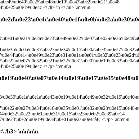
9\u0e49\u0e40\u0e25\u0e48\u0e19\u0e43\u0e2b\u0e21\u0e48
e25\u0e19\u0e4c <\ /li> \n <\ /ul> \n\n\n\n
u0e2d\u0e23\u0e4c\u0e40\u0e1f\u0e0b\u0e2a\u0e30\u0
0\u0e01\u0e21\u0e2a\u0e23\u0e49\u0e32\u0e07\u0e02\u0e36\u0e49\u
1\u0e35\u0e0a\u0e35\u0e27\u0e34\u0e15\u0e0a\u0e35\u0e27\u0e32\u
7\u0e44\u0e14\u0e49\u0e23\u0e31\u0e1a\u0e01\u0e32\u0e23\u0e2d\u
7\u0e22\u0e07\u0e32\u0e21\u0e22\u0e31\u0e07\u0e19\u0e33\u0e0a\
u0e25\u0e19\u0e4c <\ /p> \n\n\n\n
u0e19\u0e40\u0e07\u0e34\u0e19\u0e17\u0e35\u0e48\u0
3\u0e30\u0e1a\u0e1a\u0e43\u0e19\u0e14\u0e49\u0e32\u0e19\u0e40\
7\u0e22\u0e27\u0e34\u0e18\u0e35\u0e01\u0e32\u0e23\u0e15\u0e48\
04\u0e32\u0e23 \u0e1a\u0e31\u0e15\u0e23\u0e02\u0e39\u0e14
u0e23\u0e2d\u0e19\u0e34\u0e01\u0e2a\u0e4câ€¦ <\ /p> \n\n\n\n
\ /h3> \n\n\n\n