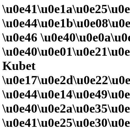
\u0e41\u0e1a\u0e25\u0
\u0e44\u0e1b\u0e08\u0
\u0e46 \u0e40\u0e0a\u0
\u0e40\u0e01\u0e21\u0
Kubet
\u0e17\u0e2d\u0e22\u0
\u0e44\u0e14\u0e49\u0
\u0e40\u0e2a\u0e35\u0
\u0e41\u0e25\u0e30\u0