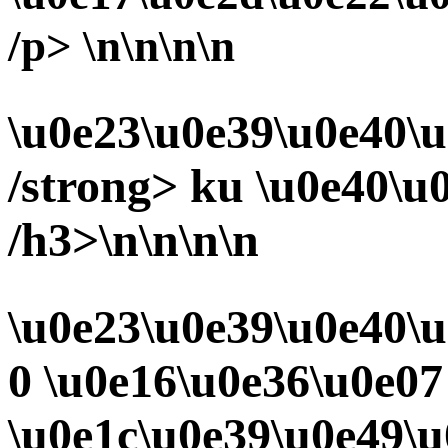
/p> \n\n\n\n
\u0e23\u0e39\u0e40\
/strong> ku \u0e40\u
/h3>\n\n\n\n
\u0e23\u0e39\u0e40\
0 \u0e16\u0e36\u0e07
\u0e1c\u0e39\u0e49\