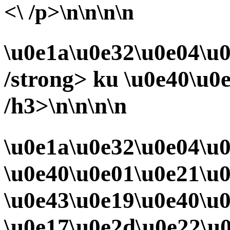
<\ /p>\n\n\n\n
\u0e1a\u0e32\u0e04\u
/strong> ku \u0e40\u0
/h3>\n\n\n\n
\u0e1a\u0e32\u0e04\u
\u0e40\u0e01\u0e21\u
\u0e43\u0e19\u0e40\u
\u0e17\u0e2d\u0e22\u