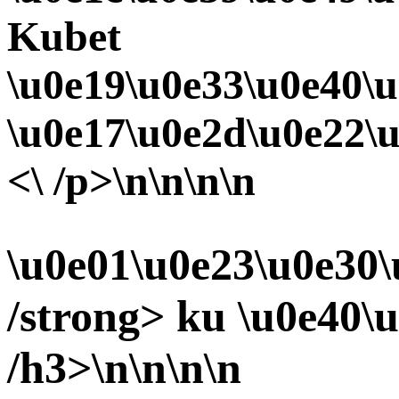
Kubet
\u0e19\u0e33\u0e40\
\u0e17\u0e2d\u0e22\
<\ /p>\n\n\n\n
\u0e01\u0e23\u0e30\
/strong> ku \u0e40\
/h3>\n\n\n\n