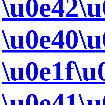
\u0e42\u
\u0e40\u
\u0e1f\u
\u0e41\u