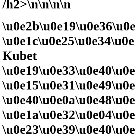
/h2>\n\n\n\n
\u0e2b\u0e19\u0e36\u0
\u0e1c\u0e25\u0e34\u0
Kubet
\u0e19\u0e33\u0e40\u0
\u0e15\u0e31\u0e49\u0
\u0e40\u0e0a\u0e48\u0
\u0e1a\u0e32\u0e04\u0
\u0e23\u0e39\u0e40\u0