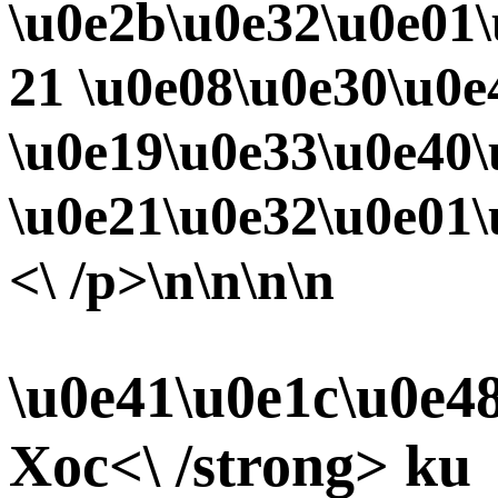
\u0e2b\u0e32\u0e01
21 \u0e08\u0e30\u0e
\u0e19\u0e33\u0e40
\u0e21\u0e32\u0e01
<\ /p>\n\n\n\n
\u0e41\u0e1c\u0e4
Xoc<\ /strong> ku