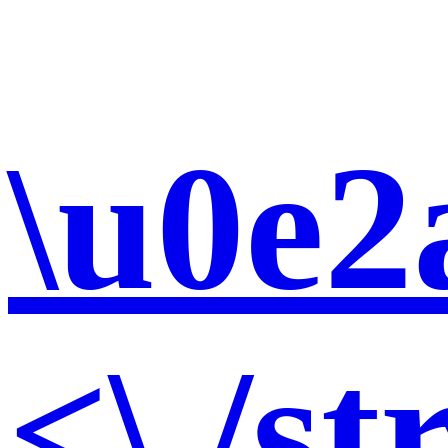
\u0e2
<\ /s