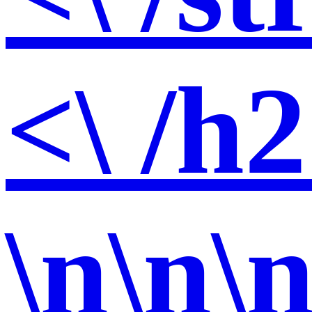
<\ /h
\n\n\