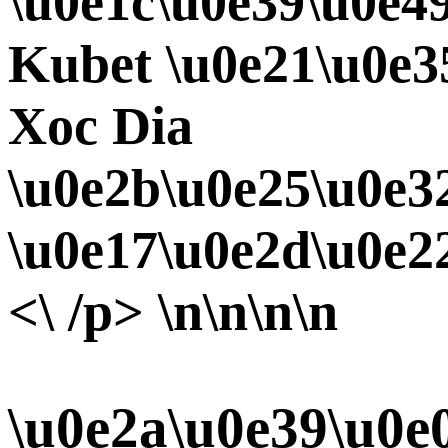
\u0e1c\u0e39\u0e4
Kubet \u0e21\u0e3
Xoc Dia
\u0e2b\u0e25\u0e3
\u0e17\u0e2d\u0e2
<\ /p> \n\n\n\n
\u0e2a\u0e39\u0e