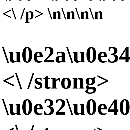
<\ /p> \n\n\n\n
\u0e2a\u0e3
<\ /strong>
\u0e32\u0e4