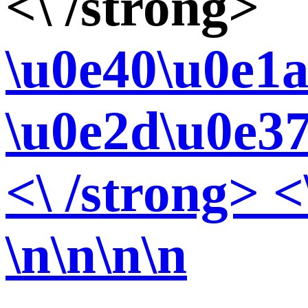
<\ /strong>
\u0e40\u0e1
\u0e2d\u0e3
<\ /strong> <
\n\n\n\n