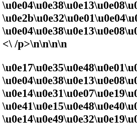
\u0e04\u0e38\u0e13\u0e08\u
\u0e2b\u0e32\u0e01\u0e04\u
\u0e04\u0e38\u0e13\u0e08\u
<\ /p>\n\n\n\n
\u0e17\u0e35\u0e48\u0e01\u
\u0e04\u0e38\u0e13\u0e08\u
\u0e14\u0e31\u0e07\u0e19\u
\u0e41\u0e15\u0e48\u0e40\u
\u0e14\u0e49\u0e32\u0e19\u0