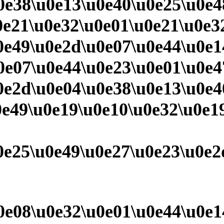
0e38\u0e13\u0e40\u0e25\u0e4
0e21\u0e32\u0e01\u0e21\u0e3
0e49\u0e2d\u0e07\u0e44\u0e1
0e07\u0e44\u0e23\u0e01\u0e4
0e2d\u0e04\u0e38\u0e13\u0e4
0e49\u0e19\u0e10\u0e32\u0e1
0e25\u0e49\u0e27\u0e23\u0e2
0e08\u0e32\u0e01\u0e44\u0e1