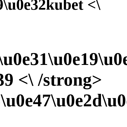
9\u0e32kubet <\
\u0e31\u0e19\u0
9 <\ /strong>
5\u0e47\u0e2d\u0