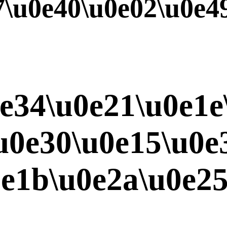
7\u0e40\u0e02\u0e4
0e34\u0e21\u0e1e
u0e30\u0e15\u0e3
0e1b\u0e2a\u0e2