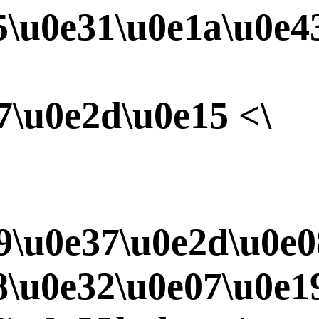
5\u0e31\u0e1a\u0e4
7\u0e2d\u0e15 <\
9\u0e37\u0e2d\u0e0
8\u0e32\u0e07\u0e1