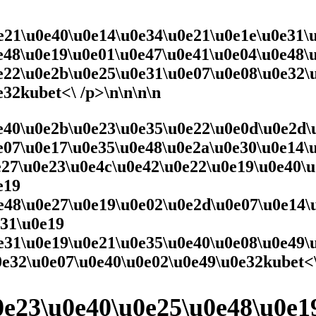
e21\u0e40\u0e14\u0e34\u0e21\u0e1e\u0e31\
e48\u0e19\u0e01\u0e47\u0e41\u0e04\u0e48\
e22\u0e2b\u0e25\u0e31\u0e07\u0e08\u0e32\
32kubet<\ /p>\n\n\n\n
e40\u0e2b\u0e23\u0e35\u0e22\u0e0d\u0e2d\
e07\u0e17\u0e35\u0e48\u0e2a\u0e30\u0e14\
e27\u0e23\u0e4c\u0e42\u0e22\u0e19\u0e40\
e19
e48\u0e27\u0e19\u0e02\u0e2d\u0e07\u0e14\
e31\u0e19
e31\u0e19\u0e21\u0e35\u0e40\u0e08\u0e49\
e32\u0e07\u0e40\u0e02\u0e49\u0e32kubet<\ 
0e23\u0e40\u0e25\u0e48\u0e1