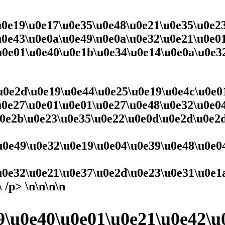
u0e19\u0e17\u0e35\u0e48\u0e21\u0e35\u0e2
u0e43\u0e0a\u0e49\u0e0a\u0e32\u0e21\u0e0
u0e01\u0e40\u0e1b\u0e34\u0e14\u0e0a\u0e3
u0e2d\u0e19\u0e44\u0e25\u0e19\u0e4c\u0e0
u0e27\u0e01\u0e01\u0e27\u0e48\u0e32\u0e0
u0e2b\u0e23\u0e35\u0e22\u0e0d\u0e2d\u0e2
u0e49\u0e32\u0e19\u0e04\u0e39\u0e48\u0e0
u0e32\u0e21\u0e37\u0e2d\u0e23\u0e31\u0e1
/p> \n\n\n\n
9\u0e40\u0e01\u0e21\u0e42\u