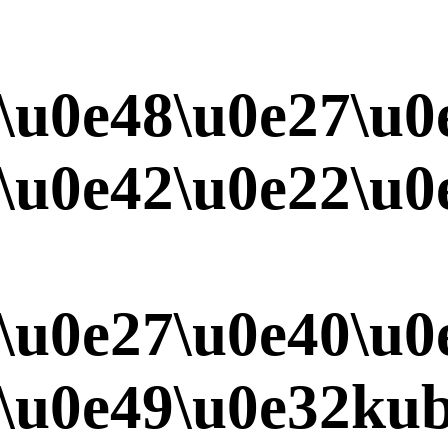
\u0e48\u0e27\u0
\u0e42\u0e22\u0
\u0e27\u0e40\u0
2\u0e49\u0e32kub