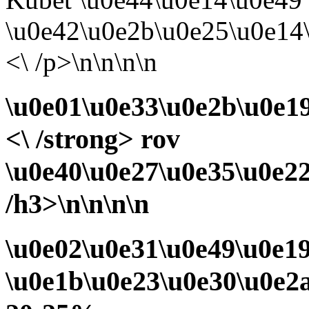
\u0e42\u0e2b\u0e25\u0e14
<\ /p>\n\n\n\n
\u0e01\u0e33\u0e2b\u0e1
<\ /strong> rov
\u0e40\u0e27\u0e35\u0e2
/h3>\n\n\n\n
\u0e02\u0e31\u0e49\u0e1
\u0e1b\u0e23\u0e30\u0e2