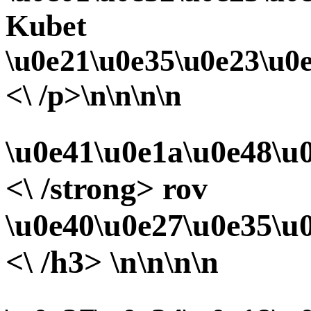
Kubet
\u0e21\u0e35\u0e23\u0
<\ /p>\n\n\n\n
\u0e41\u0e1a\u0e48\u
<\ /strong> rov
\u0e40\u0e27\u0e35\u
<\ /h3> \n\n\n\n