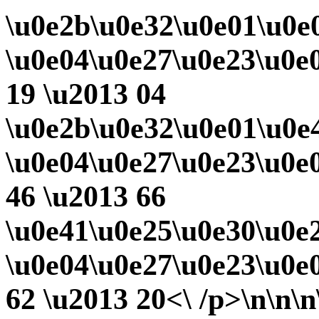
\u0e2b\u0e32\u0e01\u0e
\u0e04\u0e27\u0e23\u0e
19 \u2013 04
\u0e2b\u0e32\u0e01\u0e
\u0e04\u0e27\u0e23\u0e
46 \u2013 66
\u0e41\u0e25\u0e30\u0e
\u0e04\u0e27\u0e23\u0e
62 \u2013 20<\ /p>\n\n\n