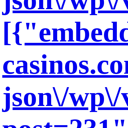
[{"embedda
casinos.c
json\/wp\