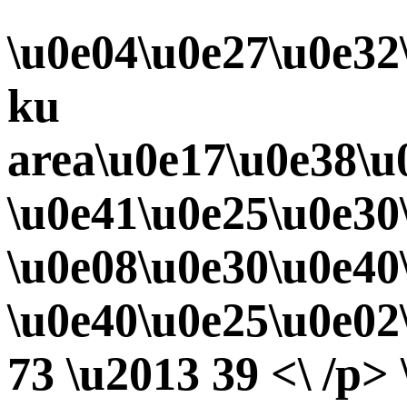
\u0e04\u0e27\u0e32
ku
area\u0e17\u0e38\u
\u0e41\u0e25\u0e30
\u0e08\u0e30\u0e40
\u0e40\u0e25\u0e02
73 \u2013 39 <\ /p> 