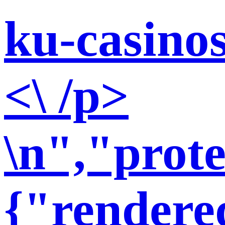
ku-casinos
<\ /p>
\n","prote
{"rendere