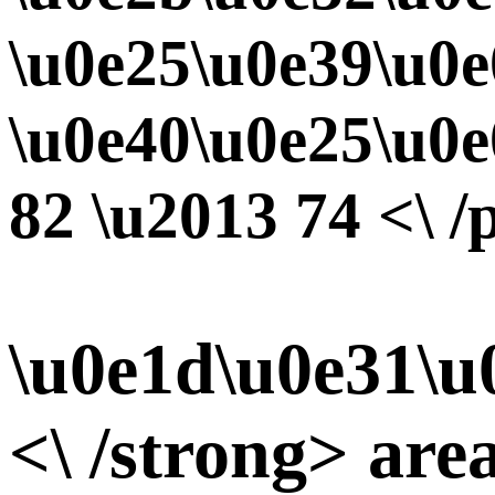
\u0e25\u0e39\u0e
\u0e40\u0e25\u0
82 \u2013 74 <\ /
\u0e1d\u0e31\u
<\ /strong> area