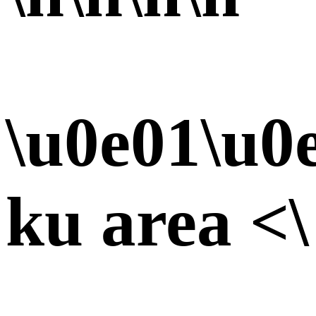
\u0e01\u0
ku area <\