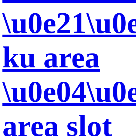
\u0e21\u0
ku area
\u0e04\u0
area slot