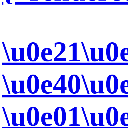
\u0e21\u0
\u0e40\u0
\u0e01\u0