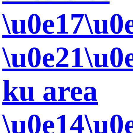
\u0e17\u0
\u0e21\u0
ku area
\u0e14\u0