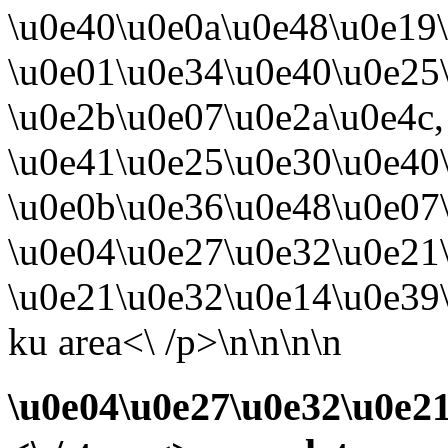
\u0e40\u0e0a\u0e48\u0e19
\u0e01\u0e34\u0e40\u0e25
\u0e2b\u0e07\u0e2a\u0e4c,
\u0e41\u0e25\u0e30\u0e40
\u0e0b\u0e36\u0e48\u0e07
\u0e04\u0e27\u0e32\u0e21
\u0e21\u0e32\u0e14\u0e39
ku area<\ /p>\n\n\n\n
\u0e04\u0e27\u0e32\u0e2