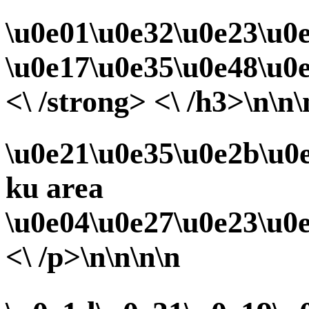
\u0e01\u0e32\u0e23\u0
\u0e17\u0e35\u0e48\u0
<\ /strong> <\ /h3>\n\n\
\u0e21\u0e35\u0e2b\u0
ku area
\u0e04\u0e27\u0e23\u0
<\ /p>\n\n\n\n