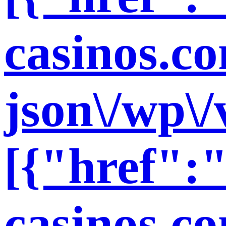
casinos.c
json\/wp\/
[{"href":"
casinos.c