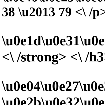
38 \u2013 79 <\ /p>
\u0e1d\u0e31\u0
<\ /strong> <\ /h3
\u0e04\u0e27\u0
\u0e2b\u0e32\u0