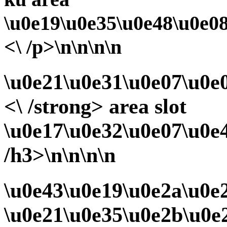
\u0e19\u0e35\u0e48\u0e0
<\ /p>\n\n\n\n
\u0e21\u0e31\u0e07\u0e
<\ /strong> area slot
\u0e17\u0e32\u0e07\u0e
/h3>\n\n\n\n
\u0e43\u0e19\u0e2a\u0e
\u0e21\u0e35\u0e2b\u0e