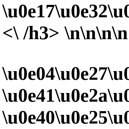
\u0e17\u0e32\u
<\ /h3> \n\n\n\n
\u0e04\u0e27\u
\u0e41\u0e2a\u
\u0e40\u0e25\u