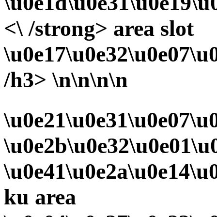
\u0e1d\u0e31\u0e19\u
<\ /strong> area slot
\u0e17\u0e32\u0e07\u
/h3> \n\n\n\n
\u0e21\u0e31\u0e07\u
\u0e2b\u0e32\u0e01\u
\u0e41\u0e2a\u0e14\u
ku area