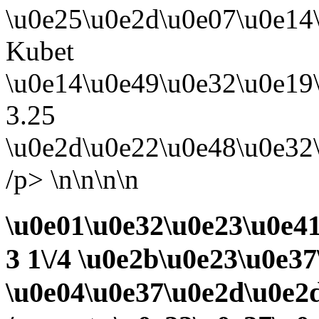
\u0e25\u0e2d\u0e07\u0e14
Kubet
\u0e14\u0e49\u0e32\u0e19
3.25
\u0e2d\u0e22\u0e48\u0e32
/p> \n\n\n\n
\u0e01\u0e32\u0e23\u0e4
3 1\/4 \u0e2b\u0e23\u0e37
\u0e04\u0e37\u0e2d\u0e2