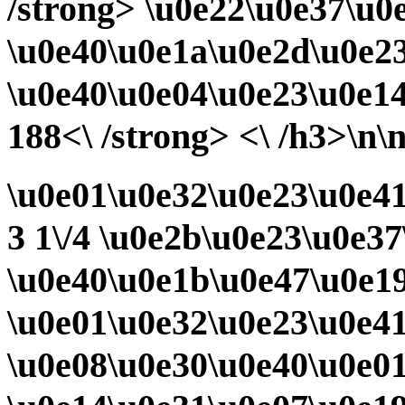
/strong>
\u0e22\u0e37\u0
\u0e40\u0e1a\u0e2d\u0e23
\u0e40\u0e04\u0e23\u0e1
188<\ /strong> <\ /h3>\n\
\u0e01\u0e32\u0e23\u0e4
3 1\/4 \u0e2b\u0e23\u0e37
\u0e40\u0e1b\u0e47\u0e1
\u0e01\u0e32\u0e23\u0e41
\u0e08\u0e30\u0e40\u0e0