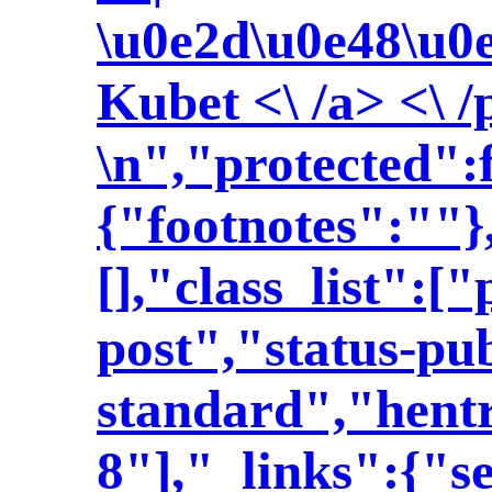
\u0e2d\u0e48\u0
Kubet <\ /a> <\ /
\n","protected":
{"footnotes":""}
[],"class_list":[
post","status-pu
standard","hent
8"],"_links":{"se