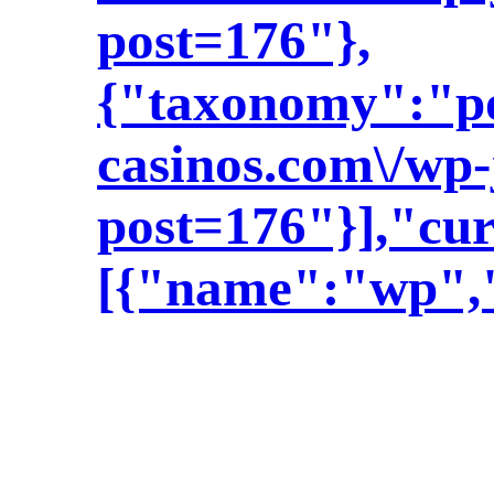
post=176"},
{"taxonomy":"pos
casinos.com\/wp-
post=176"}],"cur
[{"name":"wp","h