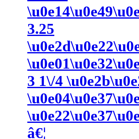
\u0e14\u0e49\u0
3.25
\u0e2d\u0e22\u0
\u0e01\u0e32\u0
3 1\/4 \u0e2b\u0
\u0e04\u0e37\u0
\u0e22\u0e37\u0
â€¦