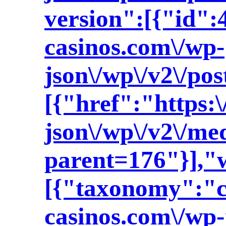
version":[{"id":4
casinos.com\/wp-
json\/wp\/v2\/pos
[{"href":"https:\
json\/wp\/v2\/me
parent=176"}],"
[{"taxonomy":"ca
casinos.com\/wp-