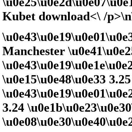
\u0e25\u0e2d\u0e07\u0e
Kubet download<\ /p>\n
\u0e43\u0e19\u0e01\u0e
Manchester \u0e41\u0e2
\u0e43\u0e19\u0e1e\u0e
\u0e15\u0e48\u0e33 3.25
\u0e43\u0e19\u0e01\u0e
3.24 \u0e1b\u0e23\u0e3
\u0e08\u0e30\u0e40\u0e