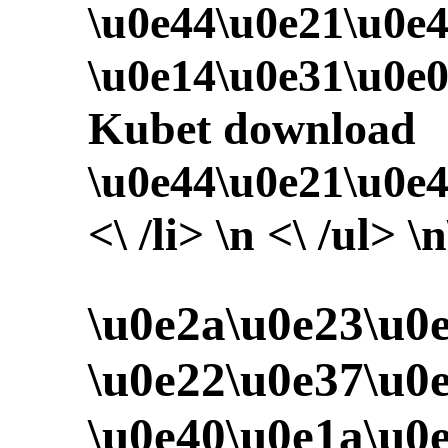
\u0e44\u0e21\u0e
\u0e14\u0e31\u0e
Kubet download
\u0e44\u0e21\u0e
<\ /li> \n <\ /ul> \
\u0e2a\u0e23\u0e
\u0e22\u0e37\u0
\u0e40\u0e1a\u0