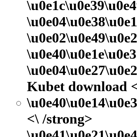
\u0e1c\u0e39\u0e
\u0e04\u0e38\u0e
\u0e02\u0e49\u0e
\u0e40\u0e1e\u0e
\u0e04\u0e27\u0e
Kubet download <\
\u0e40\u0e14\u0e
<\ /strong>
\u0e41\u0e21\u0e