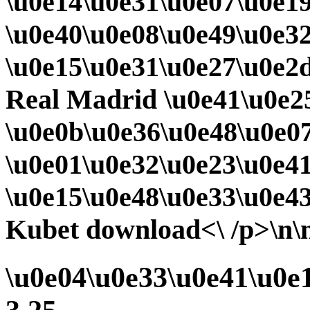
\u0e14\u0e31\u0e07\u0e1
\u0e40\u0e08\u0e49\u0e3
\u0e15\u0e31\u0e27\u0e2
Real Madrid \u0e41\u0e2
\u0e0b\u0e36\u0e48\u0e0
\u0e01\u0e32\u0e23\u0e4
\u0e15\u0e48\u0e33\u0e4
Kubet download<\ /p>\n\
\u0e04\u0e33\u0e41\u0e