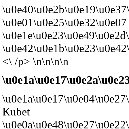
\u0e40\u0e2b\u0e19\u0e37
\u0e01\u0e25\u0e32\u0e07
\u0e1e\u0e23\u0e49\u0e2d
\u0e42\u0e1b\u0e23\u0e42
<\ /p> \n\n\n\n
\u0e1a\u0e17\u0e2a\u0e23
\u0e1a\u0e17\u0e04\u0e27
Kubet
\u0e0a\u0e48\u0e27\u0e22