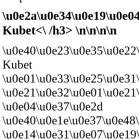
\u0e2a\u0e34\u0e19\u0e0
Kubet<\ /h3> \n\n\n\n
\u0e40\u0e23\u0e35\u0e22
Kubet
\u0e01\u0e33\u0e25\u0e31
\u0e21\u0e32\u0e01\u0e21\
\u0e04\u0e37\u0e2d
\u0e40\u0e1e\u0e37\u0e48
\u0e14\u0e31\u0e07\u0e19