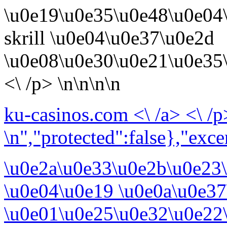
\u0e19\u0e35\u0e48\u0e04
skrill \u0e04\u0e37\u0e2d
\u0e08\u0e30\u0e21\u0e35
<\ /p> \n\n\n\n
ku-casinos.com <\ /a> <\ /p
\n","protected":false},"exce
\u0e2a\u0e33\u0e2b\u0e23
\u0e04\u0e19 \u0e0a\u0e3
\u0e01\u0e25\u0e32\u0e22