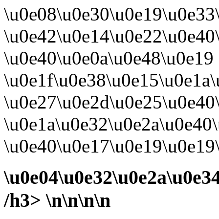
\u0e08\u0e30\u0e19\u0e33
\u0e42\u0e14\u0e22\u0e40
\u0e40\u0e0a\u0e48\u0e19
\u0e1f\u0e38\u0e15\u0e1a
\u0e27\u0e2d\u0e25\u0e40
\u0e1a\u0e32\u0e2a\u0e40
\u0e40\u0e17\u0e19\u0e19\u
\u0e04\u0e32\u0e2a\u0e34
/h3> \n\n\n\n