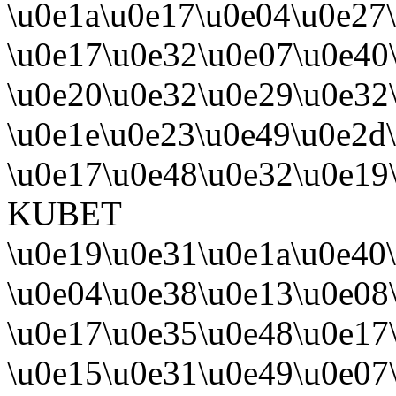
\u0e1a\u0e17\u0e04\u0e27
\u0e17\u0e32\u0e07\u0e4
\u0e20\u0e32\u0e29\u0e32
\u0e1e\u0e23\u0e49\u0e2d
\u0e17\u0e48\u0e32\u0e19
KUBET
\u0e19\u0e31\u0e1a\u0e40
\u0e04\u0e38\u0e13\u0e08
\u0e17\u0e35\u0e48\u0e17
\u0e15\u0e31\u0e49\u0e07