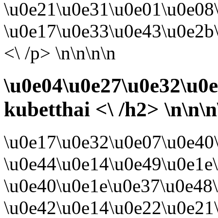
\u0e21\u0e31\u0e01\u0e08
\u0e17\u0e33\u0e43\u0e2b
<\ /p> \n\n\n\n
\u0e04\u0e27\u0e32\u0
kubetthai <\ /h2> \n\n\n
\u0e17\u0e32\u0e07\u0e4
\u0e44\u0e14\u0e49\u0e1e
\u0e40\u0e1e\u0e37\u0e48
\u0e42\u0e14\u0e22\u0e21