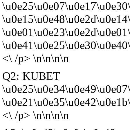
\u0e25\u0e07\u0e17\u0e30
\u0e15\u0e48\u0e2d\u0e14
\u0e01\u0e23\u0e2d\u0e01
\u0e41\u0e25\u0e30\u0e40
<\ /p> \n\n\n\n
Q2: KUBET
\u0e25\u0e34\u0e49\u0e07
\u0e21\u0e35\u0e42\u0e1b
<\ /p> \n\n\n\n