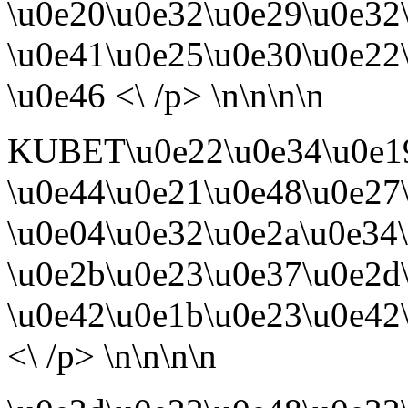
\u0e20\u0e32\u0e29\u0e32
\u0e41\u0e25\u0e30\u0e22
\u0e46 <\ /p> \n\n\n\n
KUBET\u0e22\u0e34\u0e19\
\u0e44\u0e21\u0e48\u0e27
\u0e04\u0e32\u0e2a\u0e34
\u0e2b\u0e23\u0e37\u0e2d
\u0e42\u0e1b\u0e23\u0e42
<\ /p> \n\n\n\n