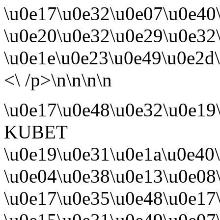
\u0e17\u0e32\u0e07\u0e4
\u0e20\u0e32\u0e29\u0e32
\u0e1e\u0e23\u0e49\u0e2d
<\ /p>\n\n\n\n
\u0e17\u0e48\u0e32\u0e19
KUBET
\u0e19\u0e31\u0e1a\u0e40
\u0e04\u0e38\u0e13\u0e08
\u0e17\u0e35\u0e48\u0e17