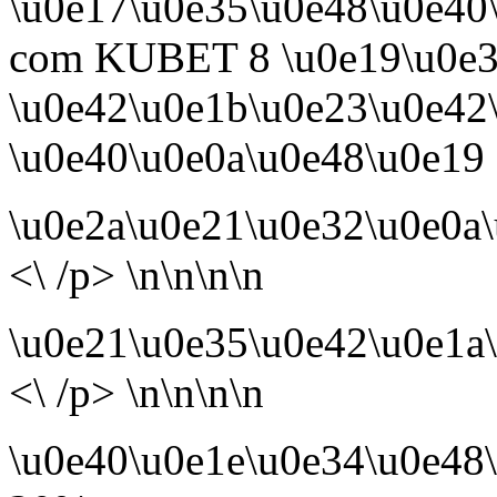
\u0e17\u0e35\u0e48\u0e4
com KUBET 8 \u0e19\u0e3
\u0e42\u0e1b\u0e23\u0e42
\u0e40\u0e0a\u0e48\u0e19 <
\u0e2a\u0e21\u0e32\u0e0a
<\ /p> \n\n\n\n
\u0e21\u0e35\u0e42\u0e1a
<\ /p> \n\n\n\n
\u0e40\u0e1e\u0e34\u0e48