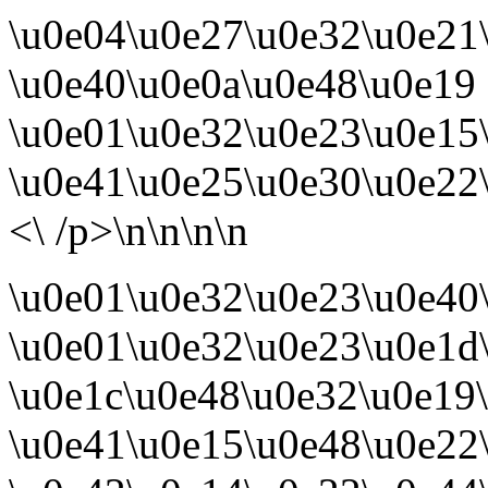
\u0e04\u0e27\u0e32\u0e21
\u0e40\u0e0a\u0e48\u0e19
\u0e01\u0e32\u0e23\u0e15
\u0e41\u0e25\u0e30\u0e22
<\ /p>\n\n\n\n
\u0e01\u0e32\u0e23\u0e40
\u0e01\u0e32\u0e23\u0e1d
\u0e1c\u0e48\u0e32\u0e19
\u0e41\u0e15\u0e48\u0e22