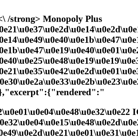
<\ /strong> Monopoly Plus
u0e21\u0e37\u0e2d\u0e14\u0e2d\u0e
u0e14\u0e49\u0e40\u0e1b\u0e47\u0e
u0e1b\u0e47\u0e19\u0e40\u0e01\u0e
0e40\u0e25\u0e48\u0e19\u0e19\u0e
u0e21\u0e35\u0e42\u0e2d\u0e01\u0e
u0e30\u0e2a\u0e33\u0e2b\u0e23\u0e
e},"excerpt":{"rendered":"
2\u0e01\u0e04\u0e48\u0e32\u0e22 
u0e32\u0e04\u0e15\u0e48\u0e2d\u0e
0e49\u0e2d\u0e21\u0e01\u0e31\u0e1