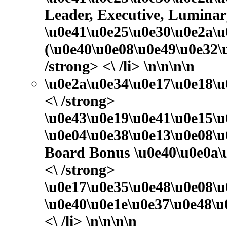
Leader, Executive, Luminar
\u0e41\u0e25\u0e30\u0e2a\
(\u0e40\u0e08\u0e49\u0e32\
/strong> <\ /li> \n\n\n\n
\u0e2a\u0e34\u0e17\u0e18\u
<\ /strong>
\u0e43\u0e19\u0e41\u0e15\u
\u0e04\u0e38\u0e13\u0e08\
Board Bonus \u0e40\u0e0a\
<\ /strong>
\u0e17\u0e35\u0e48\u0e08\u
\u0e40\u0e1e\u0e37\u0e48\
<\ /li> \n\n\n\n