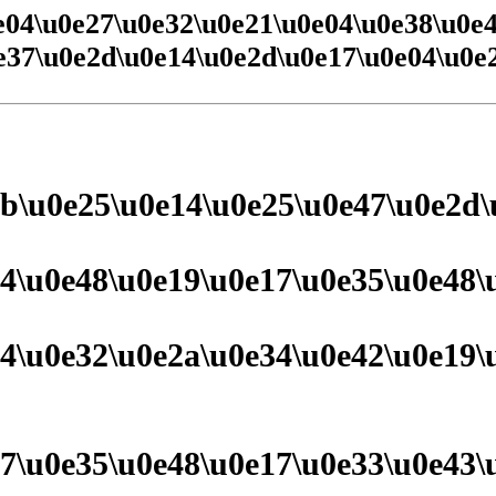
e04\u0e27\u0e32\u0e21\u0e04\u0e38\u0e
e37\u0e2d\u0e14\u0e2d\u0e17\u0e04\u0e2d
1b\u0e25\u0e14\u0e25\u0e47\u0e2d\
14\u0e48\u0e19\u0e17\u0e35\u0e48\
04\u0e32\u0e2a\u0e34\u0e42\u0e19\
17\u0e35\u0e48\u0e17\u0e33\u0e43