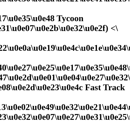
17\u0e35\u0e48
Tycoon
31\u0e07\u0e2b\u0e32\u0e2f) <\
22\u0e0a\u0e19\u0e4c\u0e1e\u0e34\
40\u0e27\u0e25\u0e17\u0e35\u0e48
47\u0e2d\u0e01\u0e04\u0e27\u0e32
0e08\u0e2d\u0e23\u0e4c
Fast Track
13\u0e02\u0e49\u0e32\u0e21\u0e44
23\u0e32\u0e07\u0e27\u0e31\u0e25