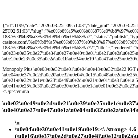
{"id":1199,"date":"2026-03-25T09:51:03","date_gmt":"2026-03-25T0
25T02:51:03","slug":"%e0%b8%a5%e0%b8%87%e0%b8%9
188-%e0%b8%a3%e0%b8%b5%e0%b8%a7","status":"publish","type":"p
casinos.com\/%e0%b8%a5%e0%b8%87%e0%b8%97%e0%b8%
188-%e0%b8%a3%e0%b8%b5%e0%b8%a7\/","title":{"rendered":"\u0e
\u0e23\u0e35\u0e27\u0e34\u0e27\u0e40\u0e01\u0e21\u0e2a\u0e25\
\u0e1f\u0e23\u0e35\u0e2a\u0e1b\u0e34\u0e19 \u0e41\u0e25\u0e30\u
Monopoly Plus \u0e08\u0e32\u0e01\u0e04\u0e48\u0e32\u0e22 IGT
\u0e04\u0e37\u0e2d\u0e20\u0e32\u0e04\u0e15\u0e48\u0e2d\u0e25\
\u0e21\u0e32\u0e1e\u0e23\u0e49\u0e2d\u0e21\u0e01\u0e31\u0e1a 5
\u0e41\u0e25\u0e30\u0e23\u0e30\u0e1a\u0e1a\u0e01\u0e32\u0e23\
<\ /p>\n\n\n\n
\u0e02\u0e49\u0e2d\u0e21\u0e39\u0e25\u0e1e\u0e37\
\u0e40\u0e27\u0e47\u0e1a\u0e04\u0e32\u0e2a\u0e34\
\n
\u0e04\u0e30\u0e41\u0e19\u0e19:<\ /strong> 4.6
(\u0e16\u0e37\u0e2d\u0e27\u0e48\u0e32\u0e2a\u0