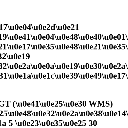
17\u0e04\u0e2d\u0e21
19\u0e41\u0e04\u0e48\u0e40\u0e01
21\u0e17\u0e35\u0e48\u0e21\u0e35
32\u0e19
32\u0e2a\u0e0a\u0e19\u0e30\u0e2a
31\u0e1a\u0e1c\u0e39\u0e49\u0e17
IGT (\u0e41\u0e25\u0e30 WMS)
25\u0e48\u0e32\u0e2a\u0e38\u0e14
a 5 \u0e23\u0e35\u0e25 30