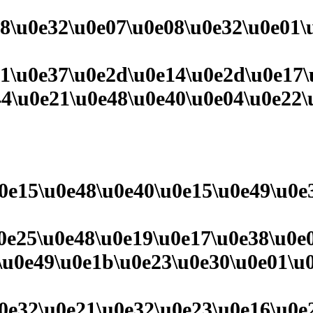
48\u0e32\u0e07\u0e08\u0e32\u0e01\
21\u0e37\u0e2d\u0e14\u0e2d\u0e17
44\u0e21\u0e48\u0e40\u0e04\u0e22\
0e15\u0e48\u0e40\u0e15\u0e49\u0e
0e25\u0e48\u0e19\u0e17\u0e38\u0e
\u0e49\u0e1b\u0e23\u0e30\u0e01\u0
u0e32\u0e21\u0e32\u0e23\u0e16\u0e