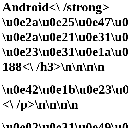
Android<\ /strong>
\u0e2a\u0e25\u0e47\u
\u0e2a\u0e21\u0e31\u
\u0e23\u0e31\u0e1a\u
188<\ /h3>\n\n\n\n
\u0e42\u0e1b\u0e23\u
<\ /p>\n\n\n\n
\u0e02\u0e31\u0e49\u