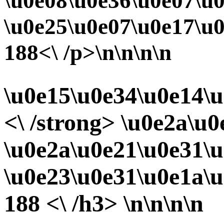
\u0e08\u0e36\u0e07\u
\u0e25\u0e07\u0e17\u
188<\ /p>\n\n\n\n
\u0e15\u0e34\u0e14\
<\ /strong> \u0e2a\u
\u0e2a\u0e21\u0e31\
\u0e23\u0e31\u0e1a\
188 <\ /h3> \n\n\n\n