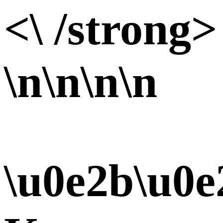
<\ /strong>
\n\n\n\n
\u0e2b\u0e