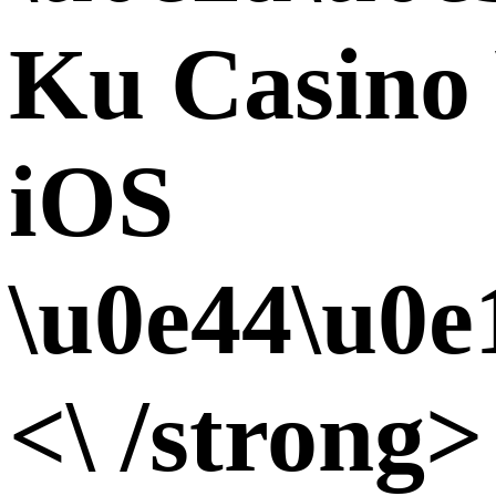
Ku Casino 
iOS
\u0e44\u0e
<\ /strong>