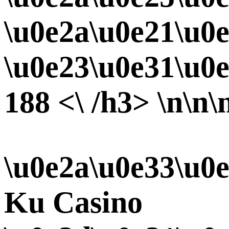
\u0e2a\u0e21\u0
\u0e23\u0e31\u0
188 <\ /h3> \n\n\
\u0e2a\u0e33\u0
Ku Casino