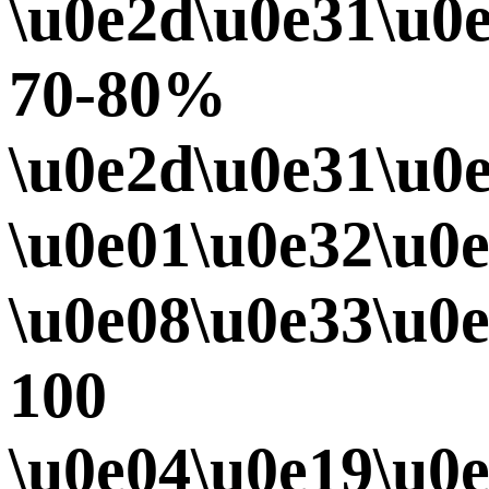
\u0e2d\u0e31\u0
70-80%
\u0e2d\u0e31\u0
\u0e01\u0e32\u0
\u0e08\u0e33\u0
100
\u0e04\u0e19\u0