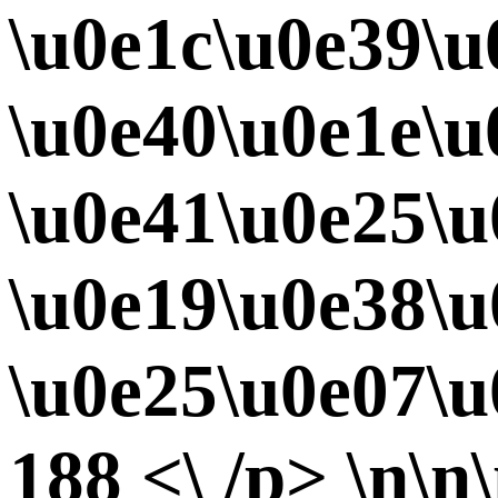
\u0e1c\u0e39\u
\u0e40\u0e1e\u
\u0e41\u0e25\u
\u0e19\u0e38\u
\u0e25\u0e07\u
188 <\ /p> \n\n