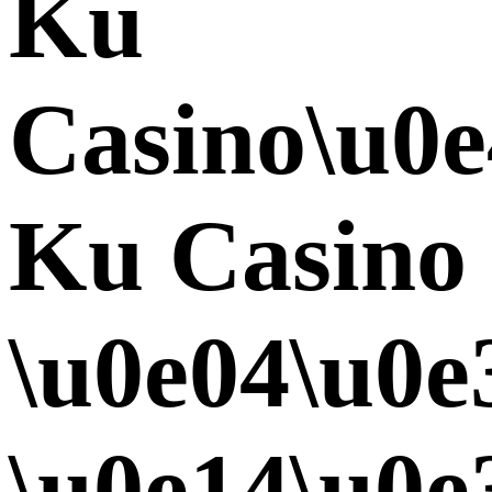
Ku
Casino\u0e
Ku Casino
\u0e04\u0e
\u0e14\u0e