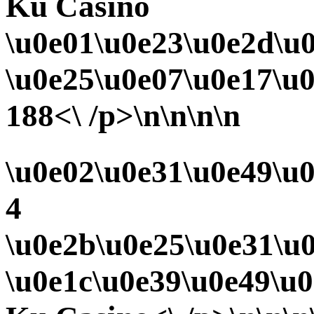
Ku Casino
\u0e01\u0e23\u0e2d\u
\u0e25\u0e07\u0e17\u
188<\ /p>\n\n\n\n
\u0e02\u0e31\u0e49\u
4
\u0e2b\u0e25\u0e31\u
\u0e1c\u0e39\u0e49\u