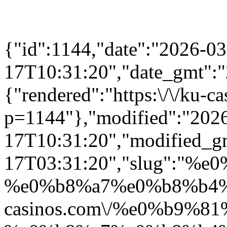
{"id":1144,"date":"2026-03
17T10:31:20","date_gmt":"
{"rendered":"https:\/\/ku-c
p=1144"},"modified":"202
17T10:31:20","modified_g
17T03:31:20","slug":
%e0%b8%a7%e0%b8%b4%e
casinos.com\/%e0%b9%