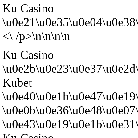
Ku Casino
\u0e21\u0e35\u0e04\u0e38
<\ /p>\n\n\n\n
Ku Casino
\u0e2b\u0e23\u0e37\u0e2d
Kubet
\u0e40\u0e1b\u0e47\u0e19
\u0e0b\u0e36\u0e48\u0e07
\u0e43\u0e19\u0e1b\u0e31
Ku Casino