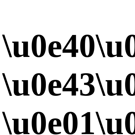
\u0e40\u
\u0e43\u
\u0e01\u