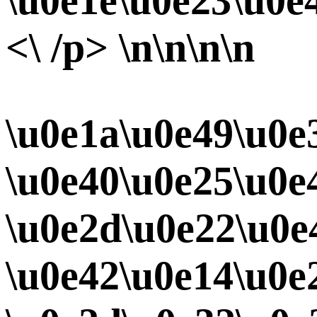
\u0e1e\u0e23\u0e
<\ /p> \n\n\n\n
\u0e1a\u0e49\u0e
\u0e40\u0e25\u0e
\u0e2d\u0e22\u0e
\u0e42\u0e14\u0e