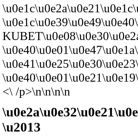
\u0e1c\u0e2a\u0e21\u0e1c
\u0e1c\u0e39\u0e49\u0e40
KUBET\u0e08\u0e30\u0e2a\
\u0e40\u0e01\u0e47\u0e1a
\u0e41\u0e25\u0e30\u0e23
\u0e40\u0e01\u0e21\u0e19
<\ /p>\n\n\n\n
\u0e2a\u0e32\u0e21\u0
\u2013