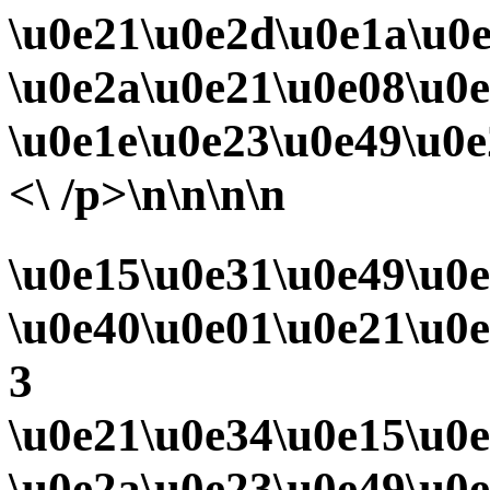
\u0e21\u0e2d\u0e1a\u0
\u0e2a\u0e21\u0e08\u0
\u0e1e\u0e23\u0e49\u0
<\ /p>\n\n\n\n
\u0e15\u0e31\u0e49\u0
\u0e40\u0e01\u0e21\u0
3
\u0e21\u0e34\u0e15\u0
\u0e2a\u0e23\u0e49\u0