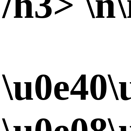
/h3> \n\
\u0e40\
\u0e08\