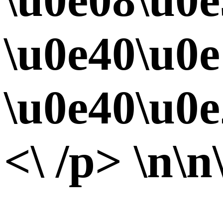
\u0e08\u0
\u0e40\u0
\u0e40\u0
<\ /p> \n\n