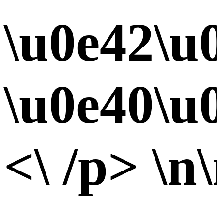
\u0e42\u
\u0e40\u
<\ /p> \n