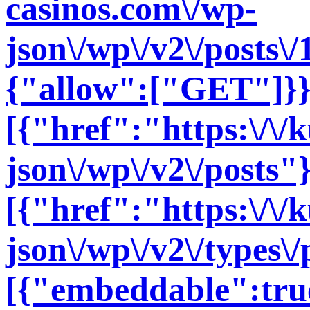
casinos.com\/wp-
json\/wp\/v2\/posts\
{"allow":["GET"]}}]
[{"href":"https:\/\/
json\/wp\/v2\/posts"
[{"href":"https:\/\/
json\/wp\/v2\/types\
[{"embeddable":true