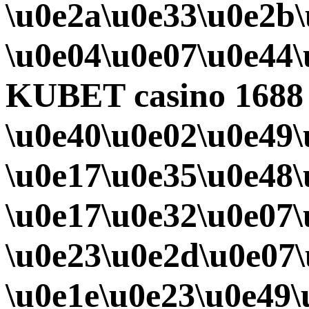
\u0e2a\u0e33\u0e2b
\u0e04\u0e07\u0e44
KUBET casino 1688 
\u0e40\u0e02\u0e49
\u0e17\u0e35\u0e48
\u0e17\u0e32\u0e07
\u0e23\u0e2d\u0e07
\u0e1e\u0e23\u0e49