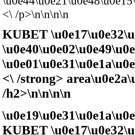
\u0e44\u0e21\u0e48\u0e15
<\ /p>\n\n\n\n
KUBET \u0e17\u0e32\u
\u0e40\u0e02\u0e49\u0
\u0e01\u0e31\u0e1a\u0
<\ /strong> area\u0e2a
/h2>\n\n\n\n
\u0e19\u0e31\u0e1a\u0
KUBET \u0e17\u0e32\u