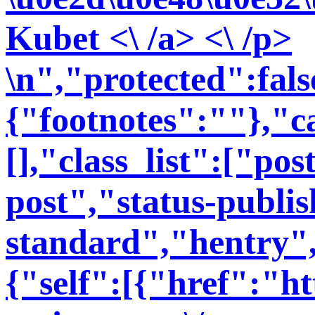
Kubet <\ /a> <\ /p>
\n","protected":fal
{"footnotes":""},"ca
[],"class_list":["po
post","status-publi
standard","hentry",
{"self":[{"href":"htt