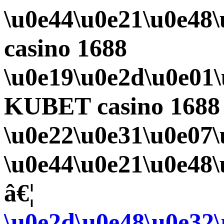
\u0e44\u0e21\u0e48
casino 1688
\u0e19\u0e2d\u0e01
KUBET casino 1688
\u0e22\u0e31\u0e07
\u0e44\u0e21\u0e48
â€¦
\u0e2d\u0e48\u0e32