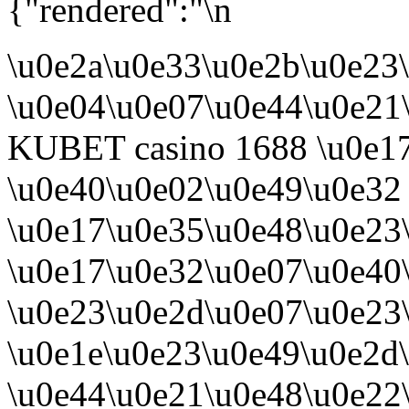
{"rendered":"\n
\u0e2a\u0e33\u0e2b\u0e23
\u0e04\u0e07\u0e44\u0e21
KUBET casino 1688 \u0e1
\u0e40\u0e02\u0e49\u0e32
\u0e17\u0e35\u0e48\u0e23
\u0e17\u0e32\u0e07\u0e40
\u0e23\u0e2d\u0e07\u0e23
\u0e1e\u0e23\u0e49\u0e2d
\u0e44\u0e21\u0e48\u0e22