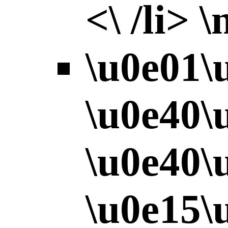
<\ /li> \
\u0e01\
\u0e40\
\u0e40\
\u0e15\