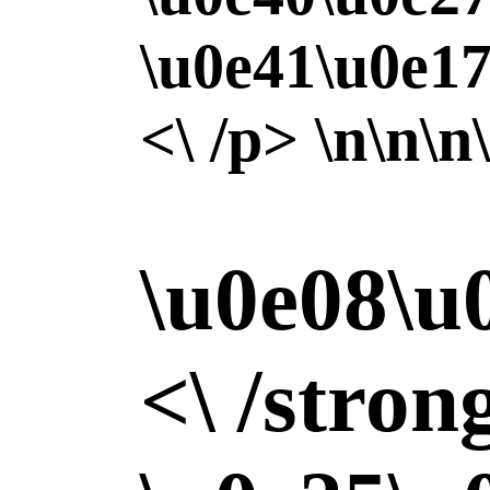
\u0e41\u0e1
<\ /p> \n\n\n
\u0e08\u
<\ /stron