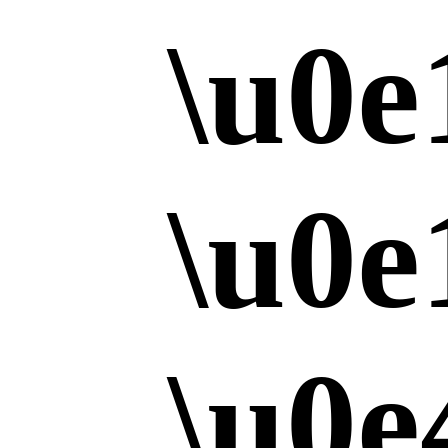
\u0e
\u0e
\u0e