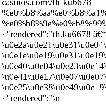
casinos.com\/th-ku6678-
%e0%b8%aa%e0%b8%a1
%e0%b8%9e%e0%b8%99%
{"rendered":"th.ku6678 â€“
\u0e2a\u0e21\u0e31\u0e04
\u0e1e\u0e19\u0e31\u0e19
\u0e40\u0e04\u0e23\u0e14
\u0e41\u0e17\u0e07\u0e07
\u0e25\u0e38\u0e49\u0e19
{"rendered":"\n