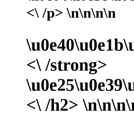
<\ /p> \n\n\n\n
\u0e40\u0e1b\
<\ /strong>
\u0e25\u0e39\
<\ /h2> \n\n\n\