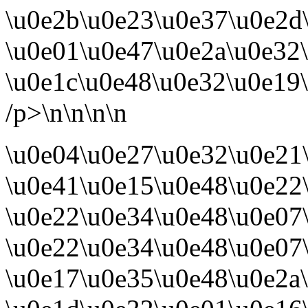
\u0e2b\u0e23\u0e37\u0e2d
\u0e01\u0e47\u0e2a\u0e32
\u0e1c\u0e48\u0e32\u0e19
/p>\n\n\n\n
\u0e04\u0e27\u0e32\u0e21
\u0e41\u0e15\u0e48\u0e22
\u0e22\u0e34\u0e48\u0e07
\u0e22\u0e34\u0e48\u0e07
\u0e17\u0e35\u0e48\u0e2a