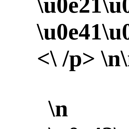
\u0e21\u
\u0e41\u
<\ /p> \n
\n