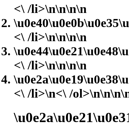
<\ /li>\n\n\n\n
\u0e40\u0e0b\u0e35\
<\ /li>\n\n\n\n
\u0e44\u0e21\u0e48\
<\ /li>\n\n\n\n
\u0e2a\u0e19\u0e38\
<\ /li>\n<\ /ol>\n\n\n\
\u0e2a\u0e21\u0e3