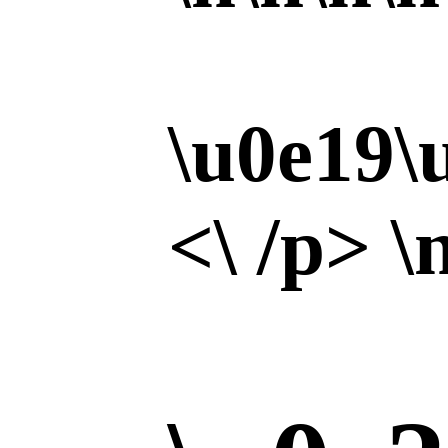
\u0e19\
<\ /p> \