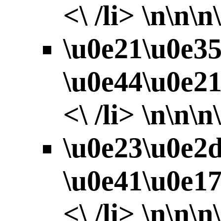
<\ /li> \n\n\n
\u0e21\u0e3
\u0e44\u0e2
<\ /li> \n\n\n
\u0e23\u0e2
\u0e41\u0e1
<\ /li> \n\n\n