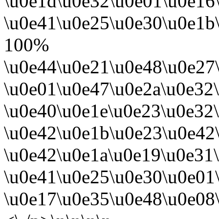
\u0e1d\u0e32\u0e01\u0e16
\u0e41\u0e25\u0e30\u0e1b
100%
\u0e44\u0e21\u0e48\u0e27
\u0e01\u0e47\u0e2a\u0e32
\u0e40\u0e1e\u0e23\u0e32
\u0e42\u0e1b\u0e23\u0e42
\u0e42\u0e1a\u0e19\u0e31
\u0e41\u0e25\u0e30\u0e01
\u0e17\u0e35\u0e48\u0e08