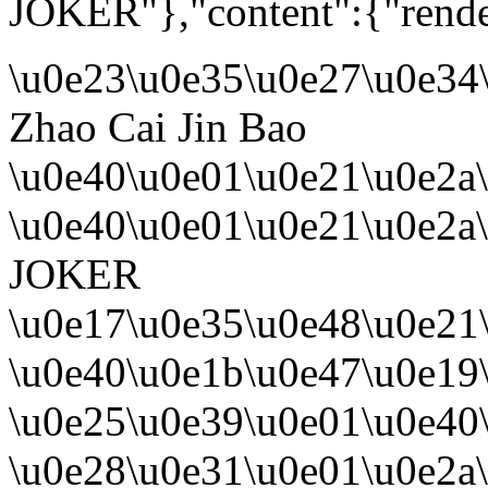
JOKER"},"content":{"rende
\u0e23\u0e35\u0e27\u0e34
Zhao Cai Jin Bao
\u0e40\u0e01\u0e21\u0e2a
\u0e40\u0e01\u0e21\u0e2a
JOKER
\u0e17\u0e35\u0e48\u0e21
\u0e40\u0e1b\u0e47\u0e19
\u0e25\u0e39\u0e01\u0e40
\u0e28\u0e31\u0e01\u0e2a