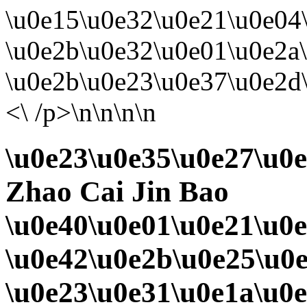
\u0e15\u0e32\u0e21\u0e04
\u0e2b\u0e32\u0e01\u0e2a
\u0e2b\u0e23\u0e37\u0e2d
<\ /p>\n\n\n\n
\u0e23\u0e35\u0e27\u0
Zhao Cai Jin Bao
\u0e40\u0e01\u0e21\u0
\u0e42\u0e2b\u0e25\u0e
\u0e23\u0e31\u0e1a\u0