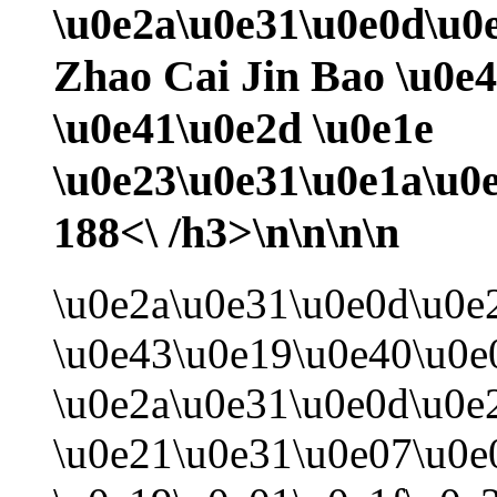
\u0e2a\u0e31\u0e0d\u0
Zhao Cai Jin Bao \u0e
\u0e41\u0e2d \u0e1e
\u0e23\u0e31\u0e1a\u0
188<\ /h3>\n\n\n\n
\u0e2a\u0e31\u0e0d\u0e
\u0e43\u0e19\u0e40\u0e
\u0e2a\u0e31\u0e0d\u0e
\u0e21\u0e31\u0e07\u0e