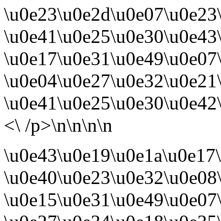
\u0e23\u0e2d\u0e07\u0e23
\u0e41\u0e25\u0e30\u0e43
\u0e17\u0e31\u0e49\u0e07
\u0e04\u0e27\u0e32\u0e21
\u0e41\u0e25\u0e30\u0e42
<\ /p>\n\n\n\n
\u0e43\u0e19\u0e1a\u0e17
\u0e40\u0e23\u0e32\u0e08
\u0e15\u0e31\u0e49\u0e07