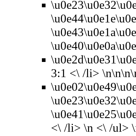
\u0e23\u0e32\u0
\u0e44\u0e1e\u0
\u0e43\u0e1a\u0
\u0e40\u0e0a\u0e4
\u0e2d\u0e31\u0
3:1 <\ /li> \n\n\n\
\u0e02\u0e49\u0
\u0e23\u0e32\u0
\u0e41\u0e25\u0
<\ /li> \n <\ /ul> 