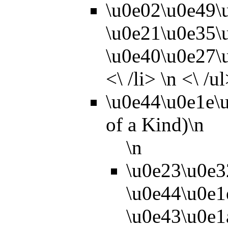
\u0e02\u0e49\
\u0e21\u0e35\
\u0e40\u0e27\
<\ /li> \n <\ /u
\u0e44\u0e1e\
of a Kind)\n
\n
\u0e23\u0e3
\u0e44\u0e1
\u0e43\u0e1