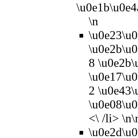
\u0e1b\u0e4
\n
\u0e23\u
\u0e2b\u
8 \u0e2b\
\u0e17\u
2 \u0e43\
\u0e08\u
<\ /li> \n\
\u0e2d\u