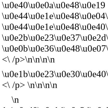
\u0e40\u0e0a\u0e48\u0e19
\u0e44\u0e1e\u0e48\u0e04
\u0e44\u0e1e\u0e48\u0e40
\u0e2b\u0e23\u0e37\u0e2d
\u0e0b\u0e36\u0e48\u0e07
<\ /p>\n\n\n\n
\u0e1b\u0e23\u0e30\u0e40
<\ /p> \n\n\n\n
\n