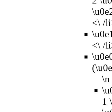
2 \u
\u0e
<\ /l
\u0e
<\ /l
\u0e
(\u0
\n
\u
1 