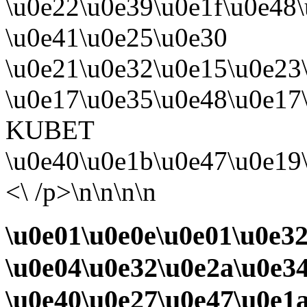
\u0e22\u0e39\u0e1f\u0e48
\u0e41\u0e25\u0e30
\u0e21\u0e32\u0e15\u0e23
\u0e17\u0e35\u0e48\u0e17
KUBET
\u0e40\u0e1b\u0e47\u0e19
<\ /p>\n\n\n\n
\u0e01\u0e0e\u0e01\u0e3
\u0e04\u0e32\u0e2a\u0e3
\u0e40\u0e27\u0e47\u0e1