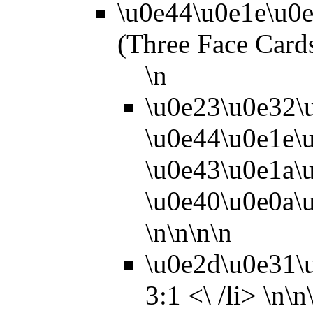
\u0e44\u0e1e\u0
(Three Face Card
\n
\u0e23\u0e32\
\u0e44\u0e1e\
\u0e43\u0e1a\
\u0e40\u0e0a\u
\n\n\n\n
\u0e2d\u0e31\
3:1 <\ /li> \n\n