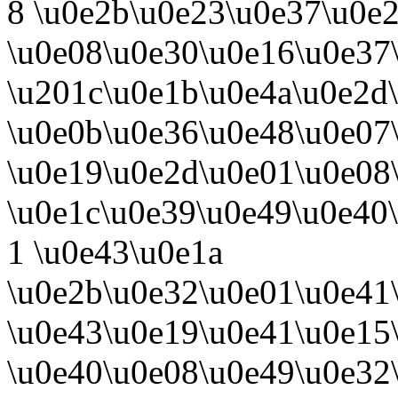
8 \u0e2b\u0e23\u0e37\u0e2
\u0e08\u0e30\u0e16\u0e37
\u201c\u0e1b\u0e4a\u0e2d
\u0e0b\u0e36\u0e48\u0e07
\u0e19\u0e2d\u0e01\u0e08
\u0e1c\u0e39\u0e49\u0e40
1 \u0e43\u0e1a
\u0e2b\u0e32\u0e01\u0e41
\u0e43\u0e19\u0e41\u0e15
\u0e40\u0e08\u0e49\u0e32