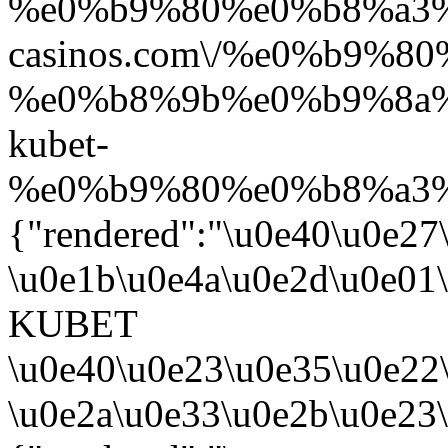
%e0%b9%80%e0%b8%a3%e0%
casinos.com\/%e0%b9%
%e0%b8%9b%e0%b9%8a
kubet-
%e0%b9%80%e0%b8%a3%e
{"rendered":"\u0e40\u0e27
\u0e1b\u0e4a\u0e2d\u0e01
KUBET
\u0e40\u0e23\u0e35\u0e22
\u0e2a\u0e33\u0e2b\u0e23