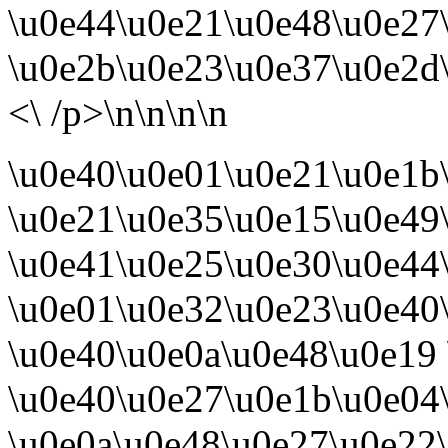
\u0e44\u0e21\u0e48\u0e27
\u0e2b\u0e23\u0e37\u0e2d
<\ /p>\n\n\n\n
\u0e40\u0e01\u0e21\u0e1b
\u0e21\u0e35\u0e15\u0e49
\u0e41\u0e25\u0e30\u0e44
\u0e01\u0e32\u0e23\u0e40
\u0e40\u0e0a\u0e48\u0e1
\u0e40\u0e27\u0e1b\u0e04
\u0e0a\u0e48\u0e27\u0e22