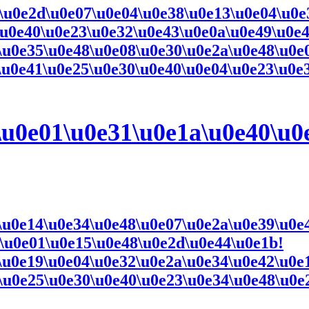
\u0e2d\u0e07\u0e04\u0e38\u0e13\u0e04\u0e
\u0e40\u0e23\u0e32\u0e43\u0e0a\u0e49\u0e
\u0e35\u0e48\u0e08\u0e30\u0e2a\u0e48\u0e
\u0e41\u0e25\u0e30\u0e40\u0e04\u0e23\u0e
\u0e01\u0e31\u0e1a\u0e40\u0
\u0e14\u0e34\u0e48\u0e07\u0e2a\u0e39\u0e
\u0e01\u0e15\u0e48\u0e2d\u0e44\u0e1b!
\u0e19\u0e04\u0e32\u0e2a\u0e34\u0e42\u0e
\u0e25\u0e30\u0e40\u0e23\u0e34\u0e48\u0e