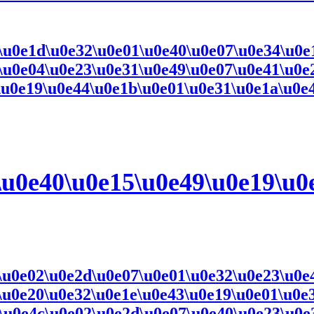
\u0e1d\u0e32\u0e01\u0e40\u0e07\u0e34\u0e
\u0e04\u0e23\u0e31\u0e49\u0e07\u0e41\u0e
\u0e19\u0e44\u0e1b\u0e01\u0e31\u0e1a\u0e
\u0e40\u0e15\u0e49\u0e19\u0
\u0e02\u0e2d\u0e07\u0e01\u0e32\u0e23\u0e
\u0e20\u0e32\u0e1e\u0e43\u0e19\u0e01\u0e
\u0e4c\u0e02\u0e2d\u0e07\u0e40\u0e23\u0e