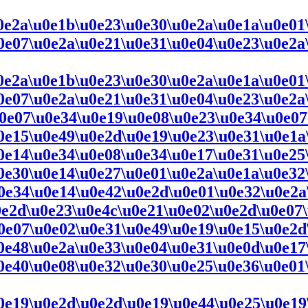
0e2a\u0e1b\u0e23\u0e30\u0e2a\u0e1a\u0e01
0e07\u0e2a\u0e21\u0e31\u0e04\u0e23\u0e2a
0e2a\u0e1b\u0e23\u0e30\u0e2a\u0e1a\u0e01
0e07\u0e2a\u0e21\u0e31\u0e04\u0e23\u0e2a
0e07\u0e34\u0e19\u0e08\u0e23\u0e34\u0e07
0e15\u0e49\u0e2d\u0e19\u0e23\u0e31\u0e1a
0e14\u0e34\u0e08\u0e34\u0e17\u0e31\u0e25
0e30\u0e14\u0e27\u0e01\u0e2a\u0e1a\u0e32
0e34\u0e14\u0e42\u0e2d\u0e01\u0e32\u0e2a
0e2d\u0e23\u0e4c\u0e21\u0e02\u0e2d\u0e07
0e07\u0e02\u0e31\u0e49\u0e19\u0e15\u0e2d
0e48\u0e2a\u0e33\u0e04\u0e31\u0e0d\u0e17
0e40\u0e08\u0e32\u0e30\u0e25\u0e36\u0e01
0e19\u0e2d\u0e2d\u0e19\u0e44\u0e25\u0e19