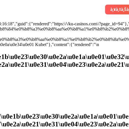
à¸¥à¸‡à¸Š
16:18","guid":{"rendered":"https:\/\/ku-casinos.com\/?page_id=94"
%e0%b8%84%e0%b8%a3%e0%b8%aa%e0%b8%a1%e0%b8%b2%e0%b
e0%b8%a3%e0%b8%aa%e0%b8%a1%e0%b8%b2%e0%b8%8a%e0%b8%b
0e0a\u0e34\u0e01 Kubet"},"content":{"rendered":"\n
e1b\u0e23\u0e30\u0e2a\u0e1a\u0e01\u0e32\
e2a\u0e21\u0e31\u0e04\u0e23\u0e2a\u0e21\
a\u0e1b\u0e23\u0e30\u0e2a\u0e1a\u0e01\u0e
7\u0e2a\u0e21\u0e31\u0e04\u0e23\u0e2a\u0