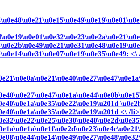
4\u0e48\u0e21\u0e15\u0e49\u0e19\u0e01\u0
d\u0e19\u0e01\u0e32\u0e23\u0e2a\u0e21\u0
3\u0e2b\u0e49\u0e21\u0e31\u0e48\u0e19\u0
\u0e14\u0e31\u0e07\u0e19\u0e35\u0e49: <\ 
0e21\u0e0a\u0e21\u0e40\u0e27\u0e47\u0e1a
0e40\u0e27\u0e47\u0e1a\u0e44\u0e0b\u0e15
0e40\u0e1a\u0e35\u0e22\u0e19\u201d \u0e2
e40\u0e1a\u0e35\u0e22\u0e19\u201d <\ /li>
0e32\u0e22\u0e25\u0e30\u0e40\u0e2d\u0e35
0e1a\u0e1a\u0e1f\u0e2d\u0e23\u0e4c\u0e21
0e08\u0e44\u0e14\u0e49\u0e27\u0e48\u0e32