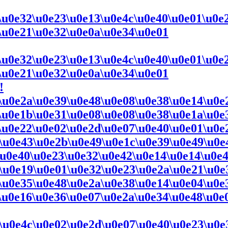
\u0e32\u0e23\u0e13\u0e4c\u0e40\u0e01\u0e
\u0e21\u0e32\u0e0a\u0e34\u0e01
\u0e32\u0e23\u0e13\u0e4c\u0e40\u0e01\u0e
\u0e21\u0e32\u0e0a\u0e34\u0e01
!
\u0e2a\u0e39\u0e48\u0e08\u0e38\u0e14\u0e
\u0e1b\u0e31\u0e08\u0e08\u0e38\u0e1a\u0e
\u0e22\u0e02\u0e2d\u0e07\u0e40\u0e01\u0e
\u0e43\u0e2b\u0e49\u0e1c\u0e39\u0e49\u0e
\u0e40\u0e23\u0e32\u0e42\u0e14\u0e14\u0e
\u0e19\u0e01\u0e32\u0e23\u0e2a\u0e21\u0e
\u0e35\u0e48\u0e2a\u0e38\u0e14\u0e04\u0e
\u0e16\u0e36\u0e07\u0e2a\u0e34\u0e48\u0e
\u0e4c\u0e02\u0e2d\u0e07\u0e40\u0e23\u0e