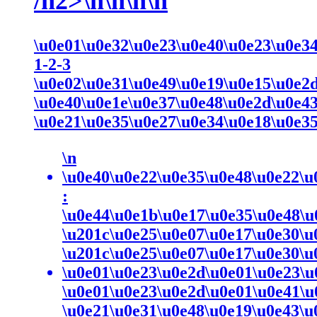
/h2>\n\n\n\n
\u0e01\u0e32\u0e23\u0e40\u0e23\u0e3
1-2-3
\u0e02\u0e31\u0e49\u0e19\u0e15\u0e2
\u0e40\u0e1e\u0e37\u0e48\u0e2d\u0e4
\u0e21\u0e35\u0e27\u0e34\u0e18\u0e35
\n
\u0e40\u0e22\u0e35\u0e48\u0e22\u
:
\u0e44\u0e1b\u0e17\u0e35\u0e48\u
\u201c\u0e25\u0e07\u0e17\u0e30\u
\u201c\u0e25\u0e07\u0e17\u0e30\u0
\u0e01\u0e23\u0e2d\u0e01\u0e23\u
\u0e01\u0e23\u0e2d\u0e01\u0e41\u
\u0e21\u0e31\u0e48\u0e19\u0e43\u