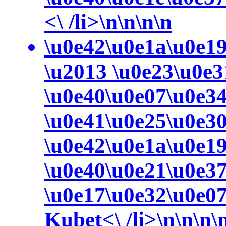
<\ /li>\n\n\n\n
\u0e42\u0e1a\u0e1
\u2013 \u0e23\u0e3
\u0e40\u0e07\u0e3
\u0e41\u0e25\u0e3
\u0e42\u0e1a\u0e1
\u0e40\u0e21\u0e3
\u0e17\u0e32\u0e0
Kubet<\ /li>\n\n\n\