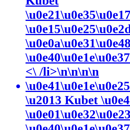
Kubet
\u0e21\u0e35\u0e1
\u0e15\u0e25\u0e2
\u0e0a\u0e31\u0e4
\u0e40\u0e1e\u0e3
<\ /li>\n\n\n\n
\u0e41\u0e1e\u0e2
\u2013 Kubet \u0e
\u0e01\u0e32\u0e2
\u0e40\u0e1e\u0e3