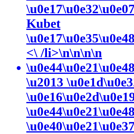
\u0e17\u0e32\u0e0
Kubet
\u0e17\u0e35\u0e4
<\ /li>\n\n\n\n
\u0e44\u0e21\u0e4
\u2013 \u0e1d\u0e3
\u0e16\u0e2d\u0e1
\u0e44\u0e21\u0e4
\u0e40\u0e21\u0e3