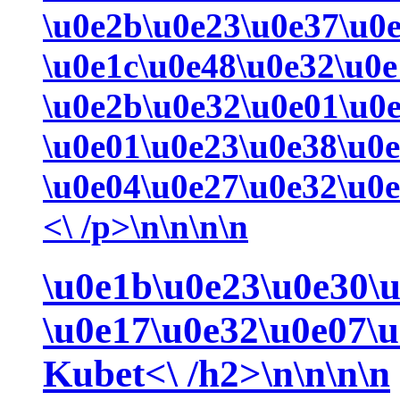
\u0e2b\u0e23\u0e37\u0
\u0e1c\u0e48\u0e32\u0
\u0e2b\u0e32\u0e01\u0
\u0e01\u0e23\u0e38\u0
\u0e04\u0e27\u0e32\u0
<\ /p>\n\n\n\n
\u0e1b\u0e23\u0e30\
\u0e17\u0e32\u0e07\
Kubet<\ /h2>\n\n\n\n