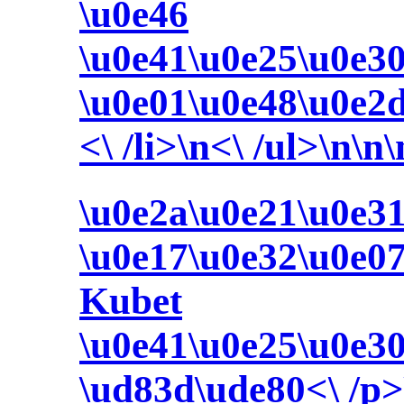
\u0e46
\u0e41\u0e25\u0e3
\u0e01\u0e48\u0e2
<\ /li>\n<\ /ul>\n\n\
\u0e2a\u0e21\u0e3
\u0e17\u0e32\u0e0
Kubet
\u0e41\u0e25\u0e3
\ud83d\ude80<\ /p>