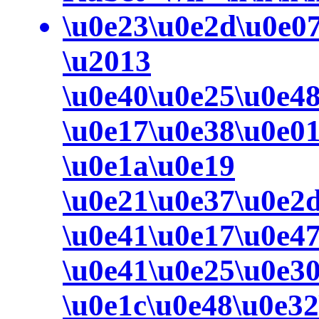
\u0e23\u0e2d\u0e0
\u2013
\u0e40\u0e25\u0e4
\u0e17\u0e38\u0e0
\u0e1a\u0e19
\u0e21\u0e37\u0e2
\u0e41\u0e17\u0e4
\u0e41\u0e25\u0e3
\u0e1c\u0e48\u0e3