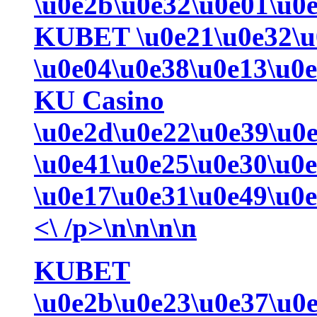
\u0e2b\u0e32\u0e01\u0
KUBET \u0e21\u0e32\u
\u0e04\u0e38\u0e13\u0
KU Casino
\u0e2d\u0e22\u0e39\u0
\u0e41\u0e25\u0e30\u0
\u0e17\u0e31\u0e49\u0
<\ /p>\n\n\n\n
KUBET
\u0e2b\u0e23\u0e37\u0