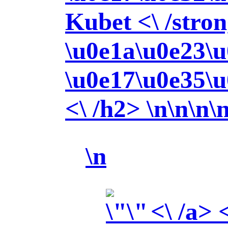
Kubet <\ /stro
\u0e1a\u0e23\
\u0e17\u0e35\
<\ /h2> \n\n\n\
\n
<\ /a> <