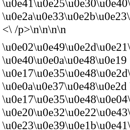
\u0e41\u0e25\u0e30\u0e40
\u0e2a\u0e33\u0e2b\u0e23
<\ /p>\n\n\n\n
\u0e02\u0e49\u0e2d\u0e21
\u0e40\u0e0a\u0e48\u0e19
\u0e17\u0e35\u0e48\u0e2d
\u0e0a\u0e37\u0e48\u0e2d 
\u0e17\u0e35\u0e48\u0e04
\u0e20\u0e32\u0e22\u0e43
\u0e23\u0e39\u0e1b\u0e41