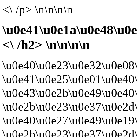
<\ /p> \n\n\n\n
\u0e41\u0e1a\u0e48\u0
<\ /h2> \n\n\n\n
\u0e40\u0e23\u0e32\u0e08
\u0e41\u0e25\u0e01\u0e40
\u0e43\u0e2b\u0e49\u0e40
\u0e2b\u0e23\u0e37\u0e2d
\u0e40\u0e27\u0e49\u0e19
\u0e2b\u0e23\u0e37\u0e2d