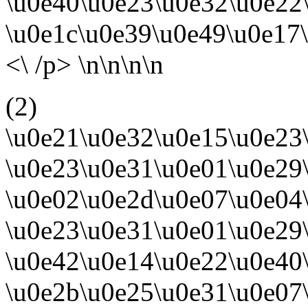
\u0e40\u0e23\u0e32\u0e22
\u0e1c\u0e39\u0e49\u0e17
<\ /p> \n\n\n\n
(2)
\u0e21\u0e32\u0e15\u0e23
\u0e23\u0e31\u0e01\u0e29
\u0e02\u0e2d\u0e07\u0e04
\u0e23\u0e31\u0e01\u0e29
\u0e42\u0e14\u0e22\u0e40
\u0e2b\u0e25\u0e31\u0e07