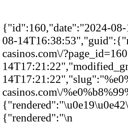
{"id":160,"date":"2024-08
08-14T16:38:53","guid":{"r
casinos.com\/?page_id=160
14T17:21:22","modified_g
14T17:21:22","slug":
casinos.com\/%e0%b8
{"rendered":"\u0e19\u0e4
{"rendered":"\n