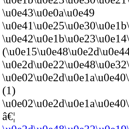
\u0e43\u0e0a\u0e49
\u0e41\u0e25\u0e30\u0e1b
\u0e42\u0e1b\u0e23\u0e14
(\u0e15\u0e48\u0e2d\u0e4
\u0e2d\u0e22\u0e48\u0e32
\u0e02\u0e2d\u0e1a\u0e40
(1)
\u0e02\u0e2d\u0e1a\u0e40
â€¦