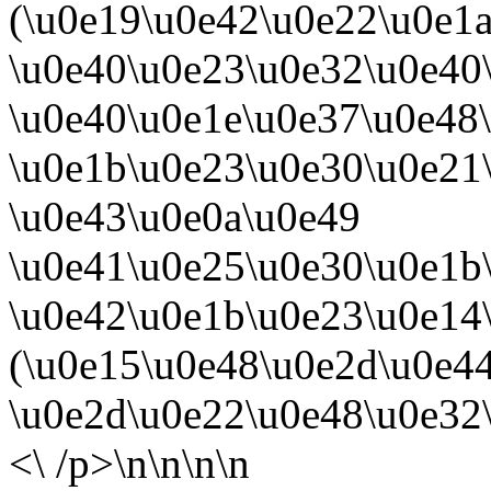
(\u0e19\u0e42\u0e22\u0e1
\u0e40\u0e23\u0e32\u0e40
\u0e40\u0e1e\u0e37\u0e48
\u0e1b\u0e23\u0e30\u0e21
\u0e43\u0e0a\u0e49
\u0e41\u0e25\u0e30\u0e1b
\u0e42\u0e1b\u0e23\u0e14
(\u0e15\u0e48\u0e2d\u0e4
\u0e2d\u0e22\u0e48\u0e32
<\ /p>\n\n\n\n