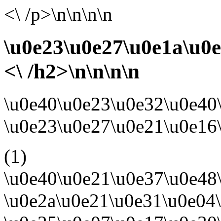
<\ /p>\n\n\n\n
\u0e23\u0e27\u0e1a\u0
<\ /h2>\n\n\n\n
\u0e40\u0e23\u0e32\u0e40
\u0e23\u0e27\u0e21\u0e16\
(1)
\u0e40\u0e21\u0e37\u0e48
\u0e2a\u0e21\u0e31\u0e04