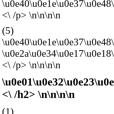
\u0e40\u0e1e\u0e37\u0e48
<\ /p> \n\n\n\n
(5)
\u0e40\u0e1e\u0e37\u0e48
\u0e2a\u0e34\u0e17\u0e18
<\ /p> \n\n\n\n
\u0e01\u0e32\u0e23\u0
<\ /h2> \n\n\n\n
(1)