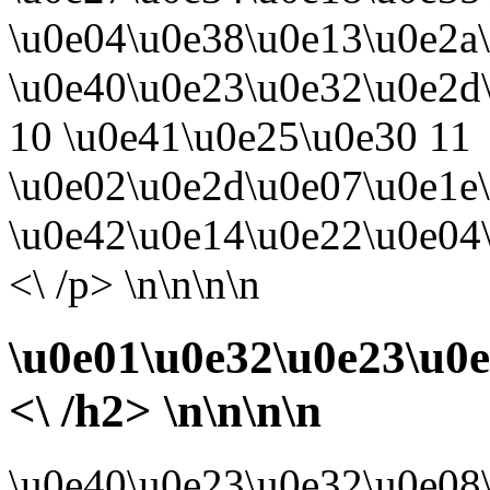
\u0e04\u0e38\u0e13\u0e2a
\u0e40\u0e23\u0e32\u0e2d
10 \u0e41\u0e25\u0e30 11
\u0e02\u0e2d\u0e07\u0e1e
\u0e42\u0e14\u0e22\u0e04
<\ /p> \n\n\n\n
\u0e01\u0e32\u0e23\u0
<\ /h2> \n\n\n\n
\u0e40\u0e23\u0e32\u0e08