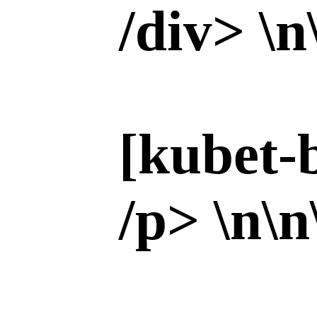
/div> \n
[kubet-b
/p> \n\n