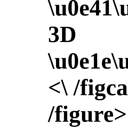
\u0e41\
3D
\u0e1e\
<\ /figc
/figure>