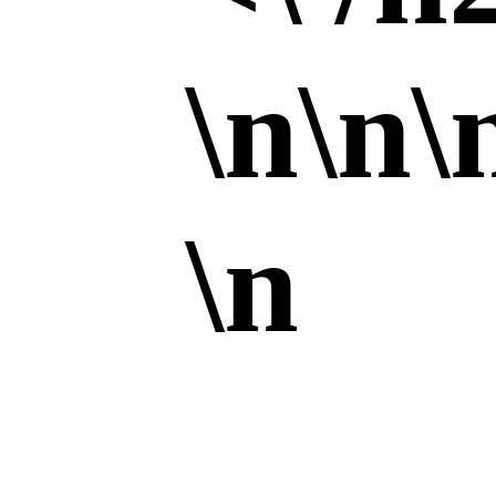
\n\n\
\n