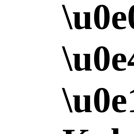
\u0e
\u0e
\u0e