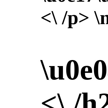
<\ /p> \
\u0e
<\ /h