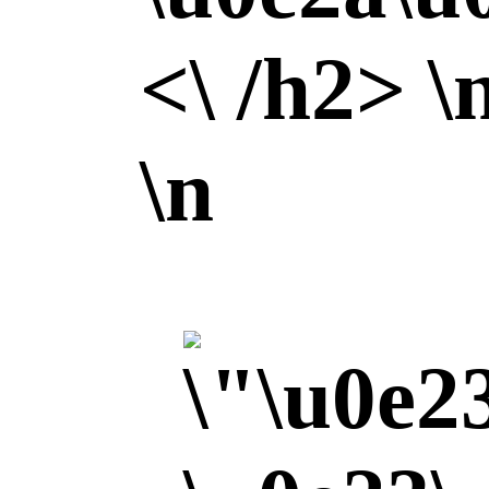
<\ /h2> \
\n