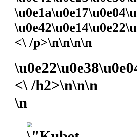
\u0e1a\u0e17\u0e04\
\u0e42\u0e14\u0e22\
<\ /p>\n\n\n\n
\u0e22\u0e38\u0e0
<\ /h2>\n\n\n
\n