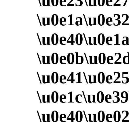
\u0e23\u0e2
\u0e1a\u0e3
\u0e40\u0e1
\u0e0b\u0e2
\u0e41\u0e2
\u0e1c\u0e3
\u0e40\u0e0