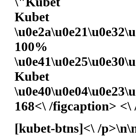
Kubet
\u0e2a\u0e21\u0e32\
100%
\u0e41\u0e25\u0e30\
Kubet
\u0e40\u0e04\u0e23\
168<\ /figcaption> <\ 
[kubet-btns]<\ /p>\n\