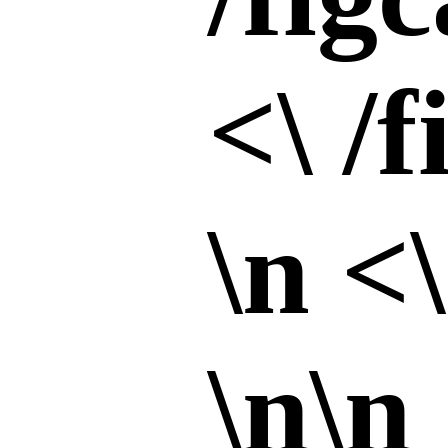
<\ /
\n <
\n\n