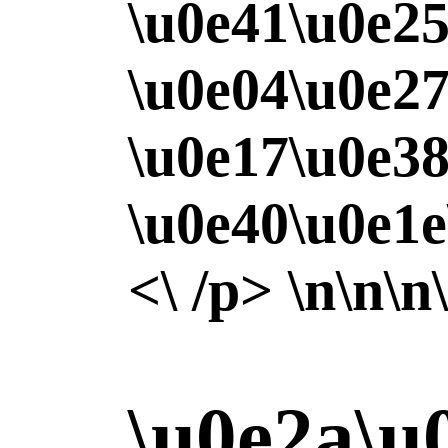
\u0e41\u0e2
\u0e04\u0e2
\u0e17\u0e3
\u0e40\u0e1
<\ /p> \n\n\n
\u0e2a\u