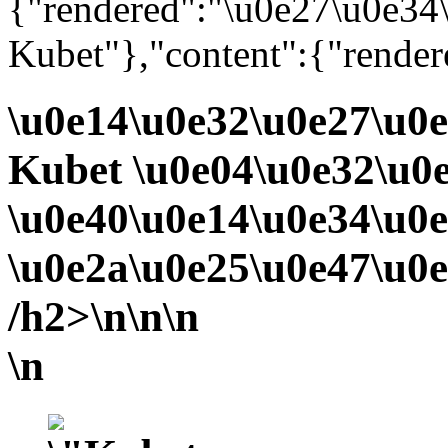
{"rendered":"\u0e27\u0e3
Kubet"},"content":{"render
\u0e14\u0e32\u0e27\u0
Kubet \u0e04\u0e32\u0
\u0e40\u0e14\u0e34\u0
\u0e2a\u0e25\u0e47\u0
/h2>\n\n\n
\n