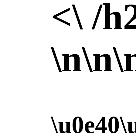
<\ /h
\n\n\
\u0e40\