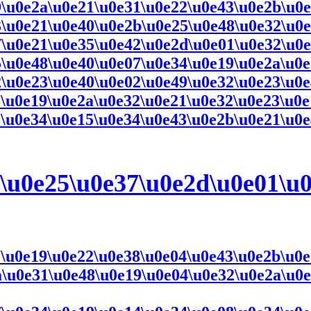
9\u0e2a\u0e21\u0e31\u0e22\u0e43\u0e2b\u0
3\u0e21\u0e40\u0e2b\u0e25\u0e48\u0e32\u0
7\u0e21\u0e35\u0e42\u0e2d\u0e01\u0e32\u0
5\u0e48\u0e40\u0e07\u0e34\u0e19\u0e2a\u0
2\u0e23\u0e40\u0e02\u0e49\u0e32\u0e23\u0
8\u0e19\u0e2a\u0e32\u0e21\u0e32\u0e23\u0
1\u0e34\u0e15\u0e34\u0e43\u0e2b\u0e21\u0
0\u0e25\u0e37\u0e2d\u0e01\u
1\u0e19\u0e22\u0e38\u0e04\u0e43\u0e2b\u0
a\u0e31\u0e48\u0e19\u0e04\u0e32\u0e2a\u0