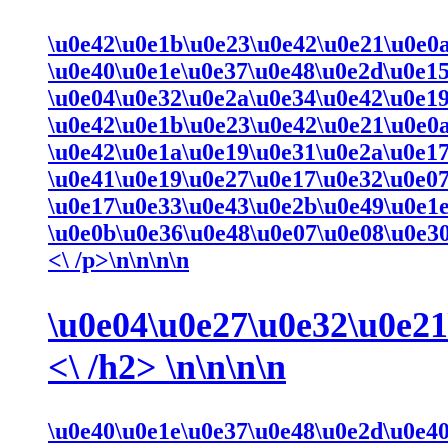
\u0e42\u0e1b\u0e23\u0e42\u0e21\u0e0
\u0e40\u0e1e\u0e37\u0e48\u0e2d\u0e1
\u0e04\u0e32\u0e2a\u0e34\u0e42\u0e1
\u0e42\u0e1b\u0e23\u0e42\u0e21\u0e0
\u0e42\u0e1a\u0e19\u0e31\u0e2a\u0e1
\u0e41\u0e19\u0e27\u0e17\u0e32\u0e0
\u0e17\u0e33\u0e43\u0e2b\u0e49\u0e1
\u0e0b\u0e36\u0e48\u0e07\u0e08\u0e3
<\ /p>\n\n\n\n
\u0e04\u0e27\u0e32\u0e21
<\ /h2> \n\n\n\n
\u0e40\u0e1e\u0e37\u0e48\u0e2d\u0e4