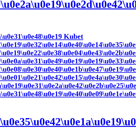
0\u0e2a\u0e19\u0e2d\u0e42\u
a\u0e31\u0e48\u0e19 Kubet
2\u0e19\u0e32\u0e14\u0e40\u0e14\u0e35\u0
8\u0e19\u0e22\u0e38\u0e04\u0e43\u0e2b\u0
9\u0e0a\u0e31\u0e49\u0e19\u0e19\u0e33\u0
2\u0e08\u0e30\u0e40\u0e1b\u0e47\u0e19\u0
0\u0e01\u0e21\u0e42\u0e15\u0e4a\u0e30\u0
a\u0e19\u0e31\u0e2a\u0e42\u0e2b\u0e25\u0
a\u0e31\u0e48\u0e19\u0e40\u0e09\u0e1e\u0
1\u0e35\u0e42\u0e1a\u0e19\u