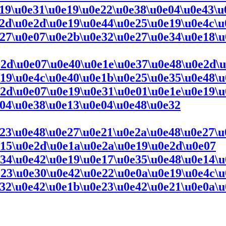
e19\u0e31\u0e19\u0e22\u0e38\u0e04\u0e43\u
e2d\u0e2d\u0e19\u0e44\u0e25\u0e19\u0e4c\
e27\u0e07\u0e2b\u0e32\u0e27\u0e34\u0e18\
e2d\u0e07\u0e40\u0e1e\u0e37\u0e48\u0e2d\
e19\u0e4c\u0e40\u0e1b\u0e25\u0e35\u0e48\
e2d\u0e07\u0e19\u0e31\u0e01\u0e1e\u0e19\
e04\u0e38\u0e13\u0e04\u0e48\u0e32
e23\u0e48\u0e27\u0e21\u0e2a\u0e48\u0e27\u
e15\u0e2d\u0e1a\u0e2a\u0e19\u0e2d\u0e07
e34\u0e42\u0e19\u0e17\u0e35\u0e48\u0e14\
e23\u0e30\u0e42\u0e22\u0e0a\u0e19\u0e4c\u
e32\u0e42\u0e1b\u0e23\u0e42\u0e21\u0e0a\