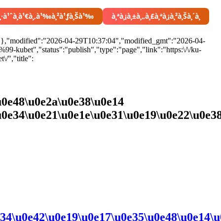
à¸·à¹ˆà¸­à¹€à¸‚à¹‰à¸²à¹ƒà¸Šà¹‰
à¸ªà¸¡à¸±à¸„à¸£à¸ªà¸¡à¸²à¸Šà¸´à¸
3"},"modified":"2026-04-29T10:37:04","modified_gmt":"2026-04-
tatus":"publish","type":"page","link":"https:\/\/ku-
"title":
u0e48\u0e2a\u0e38\u0e14
u0e34\u0e21\u0e1e\u0e31\u0e19\u0e22\u0e3
e34\u0e42\u0e19\u0e17\u0e35\u0e48\u0e14\