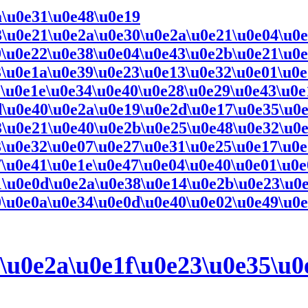
a\u0e31\u0e48\u0e19
3\u0e21\u0e2a\u0e30\u0e2a\u0e21\u0e04\u0
9\u0e22\u0e38\u0e04\u0e43\u0e2b\u0e21\u0
3\u0e1a\u0e39\u0e23\u0e13\u0e32\u0e01\u0
c\u0e1e\u0e34\u0e40\u0e28\u0e29\u0e43\u0e
d\u0e40\u0e2a\u0e19\u0e2d\u0e17\u0e35\u0
3\u0e21\u0e40\u0e2b\u0e25\u0e48\u0e32\u0
3\u0e32\u0e07\u0e27\u0e31\u0e25\u0e17\u0
7\u0e41\u0e1e\u0e47\u0e04\u0e40\u0e01\u0
1\u0e0d\u0e2a\u0e38\u0e14\u0e2b\u0e23\u0
0\u0e0a\u0e34\u0e0d\u0e40\u0e02\u0e49\u0
\u0e2a\u0e1f\u0e23\u0e35\u0