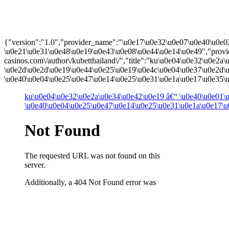
{"version":"1.0","provider_name":"\u0e17\u0e32\u0e07\u0e40\u0e
\u0e21\u0e31\u0e48\u0e19\u0e43\u0e08\u0e44\u0e14\u0e49","provider
casinos.com\/author\/kubetthailand\/","title":"ku\u0e04\u0e32\u0e
\u0e2d\u0e2d\u0e19\u0e44\u0e25\u0e19\u0e4c\u0e04\u0e37\u0e2d\
\u0e40\u0e04\u0e25\u0e47\u0e14\u0e25\u0e31\u0e1a\u0e17\u0e35\u0
ku\u0e04\u0e32\u0e2a\u0e34\u0e42\u0e19 â€“ \u0e40\u0e01\
\u0e40\u0e04\u0e25\u0e47\u0e14\u0e25\u0e31\u0e1a\u0e17\u0