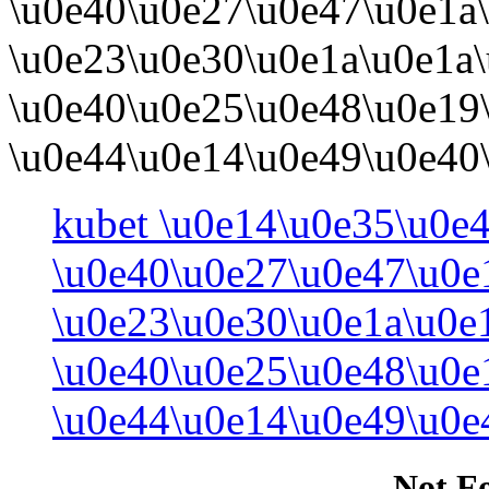
\u0e40\u0e27\u0e47\u0e1a
\u0e23\u0e30\u0e1a\u0e1a
\u0e40\u0e25\u0e48\u0e19
\u0e44\u0e14\u0e49\u0e40\
kubet \u0e14\u0e35\u0
\u0e40\u0e27\u0e47\u0e
\u0e23\u0e30\u0e1a\u0e
\u0e40\u0e25\u0e48\u0e
\u0e44\u0e14\u0e49\u0e