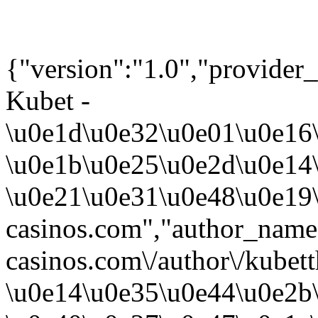
{"version":"1.0","provide
Kubet -
\u0e1d\u0e32\u0e01\u0e16
\u0e1b\u0e25\u0e2d\u0e14
\u0e21\u0e31\u0e48\u0e19\
casinos.com","author_name"
casinos.com\/author\/kubetth
\u0e14\u0e35\u0e44\u0e2