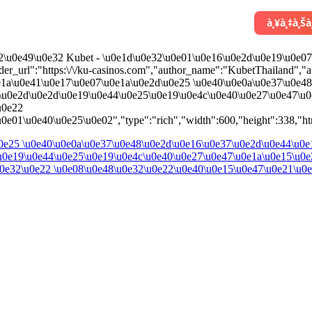
à¸¥à¸‡à¸Š
02\u0e49\u0e32 Kubet - \u0e1d\u0e32\u0e01\u0e16\u0e2d\u0e19\u0e0
_url":"https:\/\/ku-casinos.com","author_name":"KubetThailand","auth
47\u0e1a\u0e41\u0e17\u0e07\u0e1a\u0e2d\u0e25 \u0e40\u0e0a\u0e37\u
2\u0e2d\u0e2d\u0e19\u0e44\u0e25\u0e19\u0e4c\u0e40\u0e27\u0e47\u
u0e22
e01\u0e40\u0e25\u0e02","type":"rich","width":600,"height":338,"ht
u0e25 \u0e40\u0e0a\u0e37\u0e48\u0e2d\u0e16\u0e37\u0e2d\u0e44\u
u0e19\u0e44\u0e25\u0e19\u0e4c\u0e40\u0e27\u0e47\u0e1a\u0e15\u0e
0e32\u0e22 \u0e08\u0e48\u0e32\u0e22\u0e40\u0e15\u0e47\u0e21\u0e1