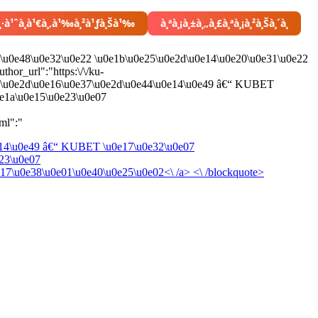
à¸·à¹ˆà¸­à¹€à¸‚à¹‰à¸²à¹ƒà¸Šà¹‰
à¸ªà¸¡à¸±à¸„à¸£à¸ªà¸¡à¸²à¸Šà¸´à¸
7\u0e48\u0e32\u0e22 \u0e1b\u0e25\u0e2d\u0e14\u0e20\u0e31\u0e22
or_url":"https:\/\/ku-
0e48\u0e2d\u0e16\u0e37\u0e2d\u0e44\u0e14\u0e49 â€“ KUBET
0e1a\u0e15\u0e23\u0e07
ml":"
0e14\u0e49 â€“ KUBET \u0e17\u0e32\u0e07
23\u0e07
7\u0e38\u0e01\u0e40\u0e25\u0e02<\ /a> <\ /blockquote>