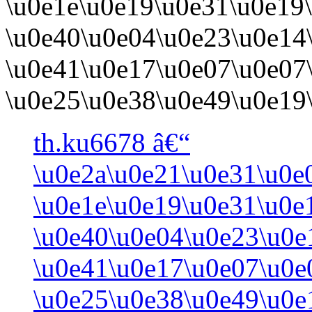
\u0e1e\u0e19\u0e31\u0e19
\u0e40\u0e04\u0e23\u0e14
\u0e41\u0e17\u0e07\u0e07
\u0e25\u0e38\u0e49\u0e19\
th.ku6678 â€“
\u0e2a\u0e21\u0e31\u0e
\u0e1e\u0e19\u0e31\u0e
\u0e40\u0e04\u0e23\u0e
\u0e41\u0e17\u0e07\u0e
\u0e25\u0e38\u0e49\u0e