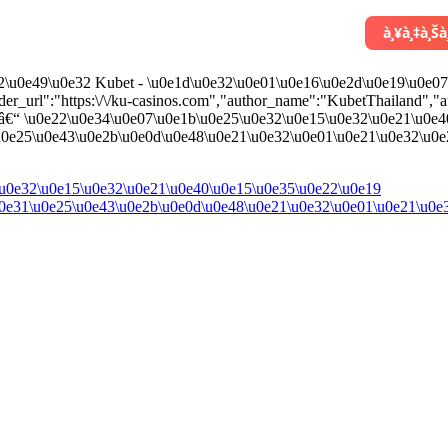
à¸¥à¸‡à¸Š
02\u0e49\u0e32 Kubet - \u0e1d\u0e32\u0e01\u0e16\u0e2d\u0e19\u0e0
_url":"https:\/\/ku-casinos.com","author_name":"KubetThailand","auth
0e22 â€“ \u0e22\u0e34\u0e07\u0e1b\u0e25\u0e32\u0e15\u0e32\u0e21\u0
u0e25\u0e43\u0e2b\u0e0d\u0e48\u0e21\u0e32\u0e01\u0e21\u0e32\u0e
\u0e32\u0e15\u0e32\u0e21\u0e40\u0e15\u0e35\u0e22\u0e19
u0e31\u0e25\u0e43\u0e2b\u0e0d\u0e48\u0e21\u0e32\u0e01\u0e21\u0e