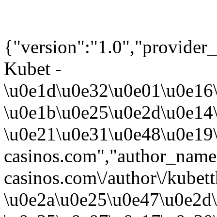
{"version":"1.0","provide
Kubet -
\u0e1d\u0e32\u0e01\u0e16
\u0e1b\u0e25\u0e2d\u0e14
\u0e21\u0e31\u0e48\u0e19\
casinos.com","author_name"
casinos.com\/author\/kubet
\u0e2a\u0e25\u0e47\u0e2d