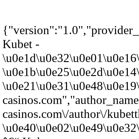
{"version":"1.0","provide
Kubet -
\u0e1d\u0e32\u0e01\u0e16
\u0e1b\u0e25\u0e2d\u0e14
\u0e21\u0e31\u0e48\u0e19\
casinos.com","author_name"
casinos.com\/author\/kubetth
\u0e40\u0e02\u0e49\u0e32