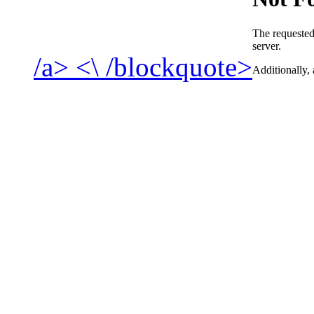
/a> <\ /blockquote>