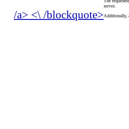
/a> <\ /blockquote>