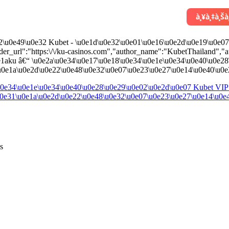
à¸¥à¸‡à¸Š
02\u0e49\u0e32 Kubet - \u0e1d\u0e32\u0e01\u0e16\u0e2d\u0e19\u0e0
_url":"https:\/\/ku-casinos.com","author_name":"KubetThailand","auth
7\u0e1aku â€“ \u0e2a\u0e34\u0e17\u0e18\u0e34\u0e1e\u0e34\u0e40\u0e
0e1a\u0e2d\u0e22\u0e48\u0e32\u0e07\u0e23\u0e27\u0e14\u0e40\u0e2
u0e34\u0e1e\u0e34\u0e40\u0e28\u0e29\u0e02\u0e2d\u0e07 Kubet VIP
u0e31\u0e1a\u0e2d\u0e22\u0e48\u0e32\u0e07\u0e23\u0e27\u0e14\u0e