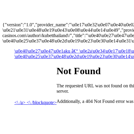
{"version":"1.0","provider_name":"\u0e17\u0e32\u0e07\u0e40\u0e
\u0e21\u0e31\u0e48\u0e19\u0e43\u0e08\u0e44\u0e14\u0e49","provider
casinos.com\/author\/kubetthailand\/","title":"\u0e40\u0e27\u0e4
\u0e40\u0e25\u0e37\u0e48\u0e2d\u0e19\u0e23\u0e30\u0e14\u0e31\u
\u0e40\u0e27\u0e47\u0e1aku â€“ \u0e2a\u0e34\u0e17\u0e18\
\u0e40\u0e25\u0e37\u0e48\u0e2d\u0e19\u0e23\u0e30\u0e14\
<\ /a> <\ /blockquote>