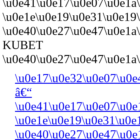
\u0e41\u0e17\u0e07\u0e1a
\u0e1e\u0e19\u0e31\u0e19
\u0e40\u0e27\u0e47\u0e1a
KUBET
\u0e40\u0e27\u0e47\u0e1a\
\u0e17\u0e32\u0e07\u0e
â€“
\u0e41\u0e17\u0e07\u0e
\u0e1e\u0e19\u0e31\u0e
\u0e40\u0e27\u0e47\u0e