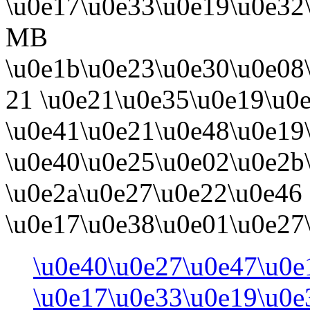
\u0e17\u0e33\u0e19\u0e32
MB
\u0e1b\u0e23\u0e30\u0e08
21 \u0e21\u0e35\u0e19\u0
\u0e41\u0e21\u0e48\u0e19
\u0e40\u0e25\u0e02\u0e2
\u0e2a\u0e27\u0e22\u0e46
\u0e17\u0e38\u0e01\u0e27\u
\u0e40\u0e27\u0e47\u0e
\u0e17\u0e33\u0e19\u0e