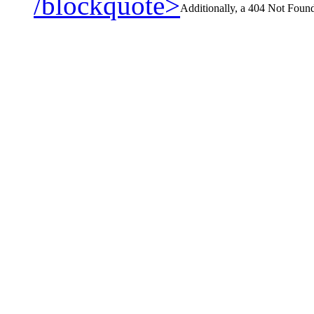
/blockquote>