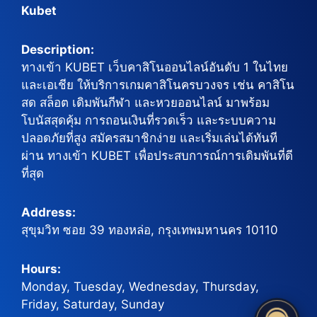
Kubet
Description:
ทางเข้า KUBET เว็บคาสิโนออนไลน์อันดับ 1 ในไทย
และเอเชีย ให้บริการเกมคาสิโนครบวงจร เช่น คาสิโน
สด สล็อต เดิมพันกีฬา และหวยออนไลน์ มาพร้อม
โบนัสสุดคุ้ม การถอนเงินที่รวดเร็ว และระบบความ
ปลอดภัยที่สูง สมัครสมาชิกง่าย และเริ่มเล่นได้ทันที
ผ่าน ทางเข้า KUBET เพื่อประสบการณ์การเดิมพันที่ดี
ที่สุด
Address:
สุขุมวิท ซอย 39 ทองหล่อ, กรุงเทพมหานคร 10110
Hours:
Monday, Tuesday, Wednesday, Thursday,
Friday, Saturday, Sunday