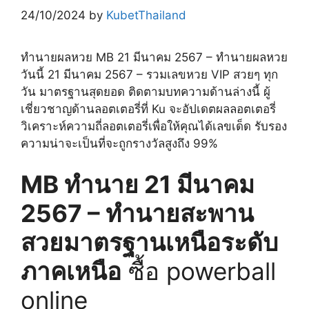
24/10/2024
by
KubetThailand
ทำนายผลหวย MB 21 มีนาคม 2567 – ทำนายผลหวย
วันนี้ 21 มีนาคม 2567 – รวมเลขหวย VIP สวยๆ ทุก
วัน มาตรฐานสุดยอด ติดตามบทความด้านล่างนี้ ผู้
เชี่ยวชาญด้านลอตเตอรี่ที่ Ku จะอัปเดตผลลอตเตอรี่
วิเคราะห์ความถี่ลอตเตอรี่เพื่อให้คุณได้เลขเด็ด รับรอง
ความน่าจะเป็นที่จะถูกรางวัลสูงถึง 99%
MB ทำนาย 21 มีนาคม
2567 – ทำนายสะพาน
สวยมาตรฐานเหนือระดับ
ภาคเหนือ
ซื้อ powerball
online