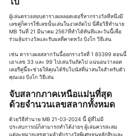
ไป
ผู้เล่นตรวจสอบตารางผลลอตเตอรี่หากรางวัลที่หนึ่งมี
เลขคู่ก็ควรใช้เลขนั้นเล่นในงวดถัดไป นี่คือวิธีทำนาย
MB วันที่ 21 มีนาคม 2567ที่ทำได้ทันทีและวันนี้เพื่อ
ร่วมลุ้นรางวัลและรับผลที่คาดหวัง บิงโก วิธีเล่น
เช่น ตารางผลสลากวันนี้ออกรางวัลที่ 1 83399 ตอนนี้
เอาเลข 33 และ 99 ไปเล่นวันถัดไป แน่นอนว่าลอต
เตอรีคู่นี้จะช่วยให้คุณได้รับโบนัสที่น่าสนใจสำหรับตัว
คุณเอง บิงโก วิธีเล่น
จับสลากภาคเหนือแม่นที่สุด
ด้วยจำนวนเลขสลากทั้งหมด
ด้วยวิธีทำนาย MB 21-03-2024 นี้ ผู้ที่ไม่มี
ประสบการณ์ก็สามารถทำได้ง่ายๆ ผู้เล่นควรสะสม
แต่ละหมายเลขตามลำดับรางวัลพิเศษจนหลักสิบและ