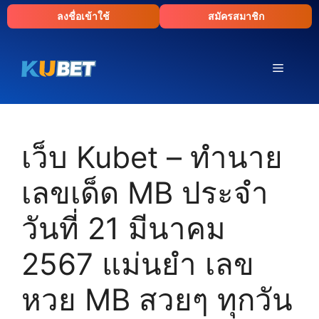
Skip
ลงชื่อเข้าใช้
สมัครสมาชิก
to
content
Menu
เว็บ Kubet – ทำนาย
เลขเด็ด MB ประจำ
วันที่ 21 มีนาคม
2567 แม่นยำ เลข
หวย MB สวยๆ ทุกวัน