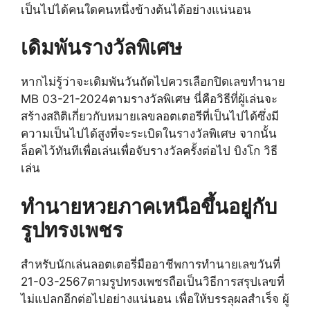
เป็นไปได้คนใดคนหนึ่งข้างต้นได้อย่างแน่นอน
เดิมพันรางวัลพิเศษ
หากไม่รู้ว่าจะเดิมพันวันถัดไปควรเลือกปิดเลขทำนาย
MB 03-21-2024ตามรางวัลพิเศษ นี่คือวิธีที่ผู้เล่นจะ
สร้างสถิติเกี่ยวกับหมายเลขลอตเตอรีที่เป็นไปได้ซึ่งมี
ความเป็นไปได้สูงที่จะระเบิดในรางวัลพิเศษ จากนั้น
ล็อคไว้ทันทีเพื่อเล่นเพื่อจับรางวัลครั้งต่อไป บิงโก วิธี
เล่น
ทำนายหวยภาคเหนือขึ้นอยู่กับ
รูปทรงเพชร
สำหรับนักเล่นลอตเตอรี่มืออาชีพการทำนายเลขวันที่
21-03-2567ตามรูปทรงเพชรถือเป็นวิธีการสรุปเลขที่
ไม่แปลกอีกต่อไปอย่างแน่นอน เพื่อให้บรรลุผลสำเร็จ ผู้